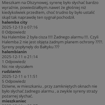
Mieszkam na Olszynowej, syrenę było słychać bardzo
wyraźnie, powiedziałbym.nawet że głośniej niż
kiedykolwiek przedtem, choć trudno by było ustalić
skąd tak naprawdę ten sygnał pochodził.
halemba city
2025-12-13 o 07:16
0
Odpowiedz
Na Halembie 2 była cisza !!!! Żadnego alarmu !!!. Czyli
Halemba 2 nie jest objęta żadnym planem ochrony ????.
Syreny popłynęły do Bałtyku ???
halembianin
2025-12-11 o 21:14
1
Odpowiedz
Nic nie słyszałem
rudzianin
2025-12-11 o 11:51
5
Odpowiedz
Dziwne, w mieszkaniu , przy zamkniętych oknach nie
było słychać żadnego alarmu , a zwykle syreny straży
pożarnej słychać.
mieszkaniec