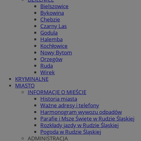
Bielszowice
Bykowina
Chebzie
Czarny Las
Godula
Halemba
Kochłowice
Nowy Bytom
Orzegów
Ruda
Wirek
KRYMINALNE
MIASTO
INFORMACJE O MIEŚCIE
Historia miasta
Ważne adresy i telefony
Harmonogram wywozu odpadów
Parafie i Msze Święte w Rudzie Śląskiej
Rozkłady jazdy w Rudzie Śląskiej
Pogoda w Rudzie Śląskiej
ADMINISTRACJA