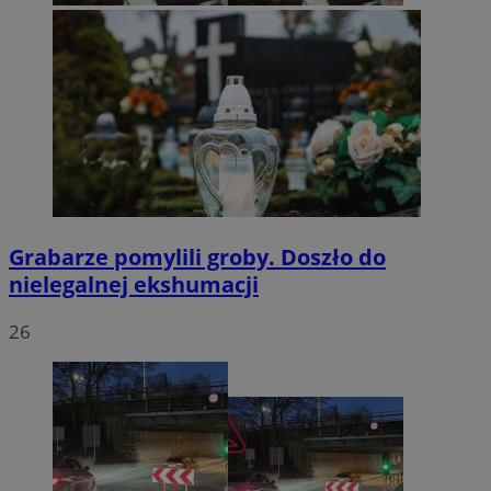
Grabarze pomylili groby. Doszło do
nielegalnej ekshumacji
26