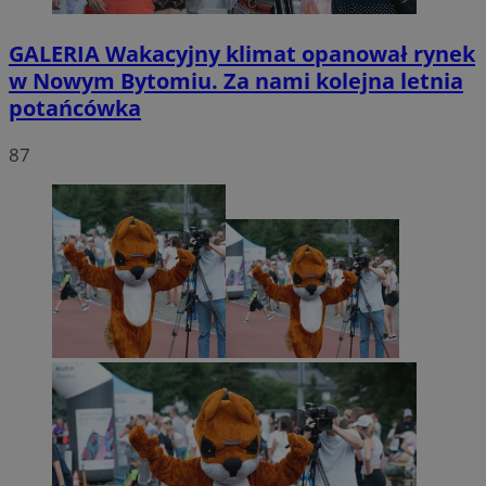
GALERIA
Wakacyjny klimat opanował rynek
w Nowym Bytomiu. Za nami kolejna letnia
potańcówka
87