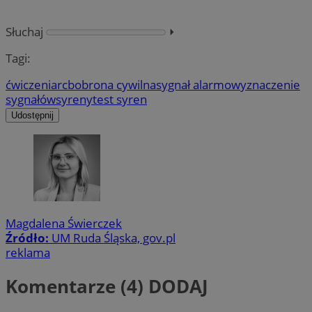
Słuchaj
⏵︎
Tagi:
ćwiczenia
rcb
obrona cywilna
sygnał alarmowy
znaczenie
sygnałów
syreny
test syren
Udostępnij
Magdalena Świerczek
Źródło:
UM Ruda Śląska, gov.pl
reklama
Komentarze (4)
DODAJ