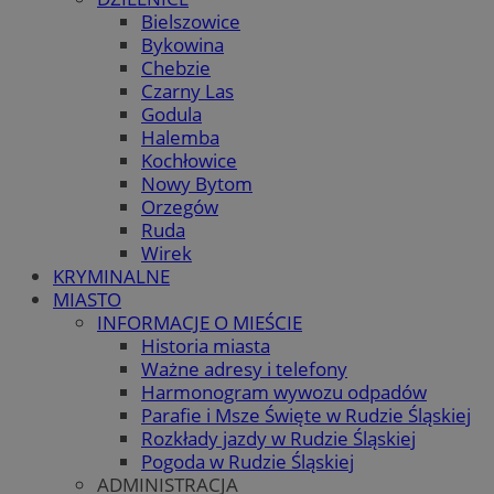
Bielszowice
Bykowina
Chebzie
Czarny Las
Godula
Halemba
Kochłowice
Nowy Bytom
Orzegów
Ruda
Wirek
KRYMINALNE
MIASTO
INFORMACJE O MIEŚCIE
Historia miasta
Ważne adresy i telefony
Harmonogram wywozu odpadów
Parafie i Msze Święte w Rudzie Śląskiej
Rozkłady jazdy w Rudzie Śląskiej
Pogoda w Rudzie Śląskiej
ADMINISTRACJA