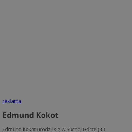
reklama
Edmund Kokot
Edmund Kokot urodził się w Suchej Górze (30