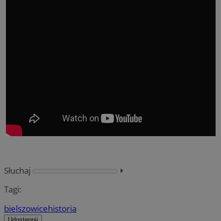
Słuchaj
⏵︎
Tagi:
bielszowice
historia
Udostępnij