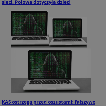
sieci. Połowa dotyczyła dzieci
KAS ostrzega przed oszustami: fałszywe