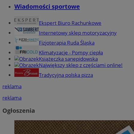
Wiadomości sportowe
Ekspert Biuro Rachunkowe
Internetowy sklep motoryzacyjny
Fizjoterapia Ruda Śląska
Klimatyzacje - Pompy ciepła
Książeczka sanepidowska
Największy sklep z częściami online!
Tradycyjna polska pizza
reklama
reklama
Ogłoszenia