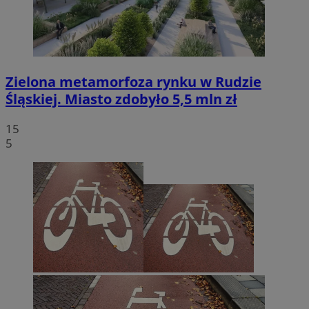
Zielona metamorfoza rynku w Rudzie
Śląskiej. Miasto zdobyło 5,5 mln zł
15
5