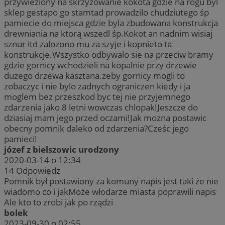
przywieziony na skrzyzowanie kokota gdzie na rogu byl
sklep gestapo go stamtad prowadzilo chudziutego śp
pamiecie do miejsca gdzie byla zbudowana konstrukcja
drewniania na ktorą wszedl śp.Kokot an nadnim wisiaj
sznur itd zalozono mu za szyje i kopnieto ta
konstrukcje.Wszystko odbywalo sie na przeciw bramy
gdzie gornicy wchodzieli na kopalnie przy drzewie
duzego drzewa kasztana.zeby gornicy mogli to
zobaczyc i nie bylo zadnych ograniczen kiedy i ja
moglem bez przeszkod byc tej nie przyjemnego
zdarzenia jako 8 letni wowczas chlopak!Jeszcze do
dziasiaj mam jego przed oczami!Jak mozna postawic
obecny pomnik daleko od zdarzenia?Cześc jego
pamieci!
józef z bielszowic urodzony
2020-03-14 o 12:34
14
Odpowiedz
Pomnik był postawiony za komuny napis jest taki że nie
wiadomo co i jakMoże włodarze miasta poprawili napis
Ale kto to zrobi jak po rządzi
bolek
2023-09-30 o 02:55