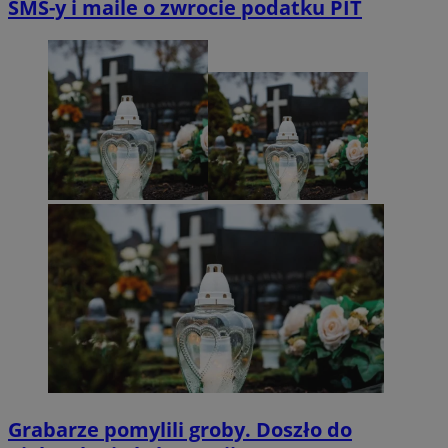
SMS-y i maile o zwrocie podatku PIT
Grabarze pomylili groby. Doszło do