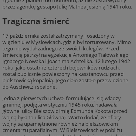
zgodnie z planem do momentu, aż nie został wydany
przez agentkę gestapo Julię Mathea jesienią 1941 roku.
Tragiczna śmierć
17 października został zatrzymany i osadzony w
więzieniu w Mysłowicach, gdzie był torturowany. Mimo
tego nie wydał żadnego ze swoich kolegów. Przed
śmiercią patrzył na egzekucje Antoniego Tiałowskiego,
Ignacego Nowaka i Joachima Achtelika. 12 lutego 1942
roku, jako ostatni z czterech bojowników rudzkich,
został publicznie powieszony na kasztanowcu przed
bielszowicką kopalnią. Jego ciało zostało przewiezione
do Auschwitz i spalone.
Jedna z pierwszych uchwał formułującej się władzy
gminnej, podjęta w styczniu 1945 roku, nadawała
głównej ulicy Bielszowic imię Edmunda Kokota (przed
wojną była to ulica Główna). Warto dodać, że ofiary
wojny są upamiętnione również na bielszowickim
cmentarzu parafialnym. W Bielszowicach w pobliżu