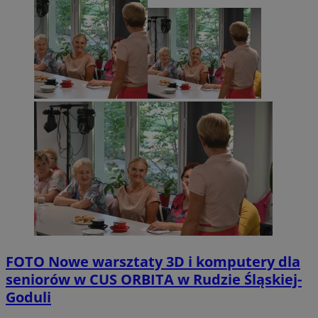
FOTO
Nowe warsztaty 3D i komputery dla
seniorów w CUS ORBITA w Rudzie Śląskiej-
Goduli