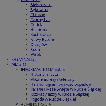
Bielszowice
Bykowina
Chebzie
Czarny Las
Godula
Halemba
Kochłowice
Nowy Bytom
Orzegów
Ruda
Wirek
KRYMINALNE
MIASTO
INFORMACJE O MIEŚCIE
Historia miasta
Ważne adresy i telefony
Harmonogram wywozu odpadów
Parafie i Msze Święte w Rudzie Śląskiej
Rozkłady jazdy w Rudzie Śląskiej
Pogoda w Rudzie Śląskiej
ADMINISTRACJA