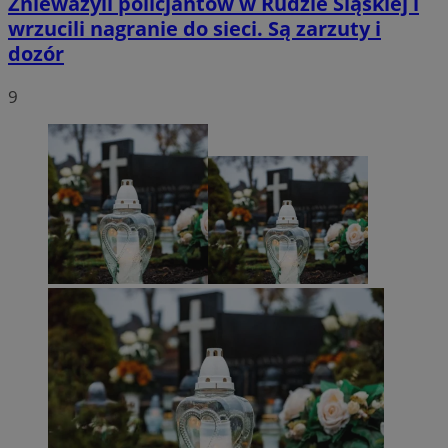
Znieważyli policjantów w Rudzie Śląskiej i
wrzucili nagranie do sieci. Są zarzuty i
dozór
9