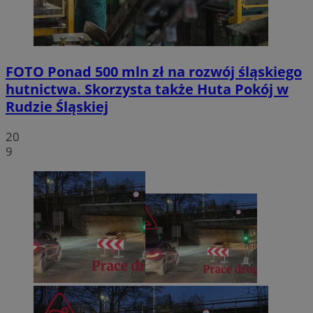
FOTO
Ponad 500 mln zł na rozwój śląskiego
hutnictwa. Skorzysta także Huta Pokój w
Rudzie Śląskiej
20
9