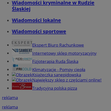
Wiadomości kryminalne w Rudzie
Śląskiej
Wiadomości lokalne
Wiadomości sportowe
Ekspert Biuro Rachunkowe
Internetowy sklep motoryzacyjny
Fizjoterapia Ruda Śląska
Klimatyzacje - Pompy ciepła
Książeczka sanepidowska
Największy sklep z częściami online!
Tradycyjna polska pizza
reklama
reklama