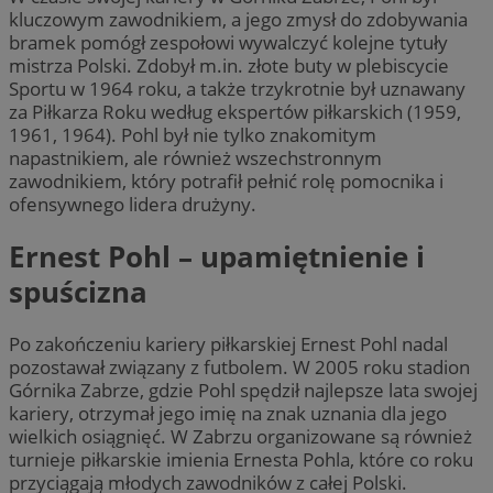
kluczowym zawodnikiem, a jego zmysł do zdobywania
bramek pomógł zespołowi wywalczyć kolejne tytuły
mistrza Polski. Zdobył m.in. złote buty w plebiscycie
Sportu w 1964 roku, a także trzykrotnie był uznawany
za Piłkarza Roku według ekspertów piłkarskich (1959,
1961, 1964). Pohl był nie tylko znakomitym
napastnikiem, ale również wszechstronnym
zawodnikiem, który potrafił pełnić rolę pomocnika i
ofensywnego lidera drużyny.
Ernest Pohl – upamiętnienie i
spuścizna
Po zakończeniu kariery piłkarskiej Ernest Pohl nadal
pozostawał związany z futbolem. W 2005 roku stadion
Górnika Zabrze, gdzie Pohl spędził najlepsze lata swojej
kariery, otrzymał jego imię na znak uznania dla jego
wielkich osiągnięć. W Zabrzu organizowane są również
turnieje piłkarskie imienia Ernesta Pohla, które co roku
przyciągają młodych zawodników z całej Polski.