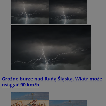
Groźne burze nad Rudą Śląską. Wiatr może
osiągać 90 km/h