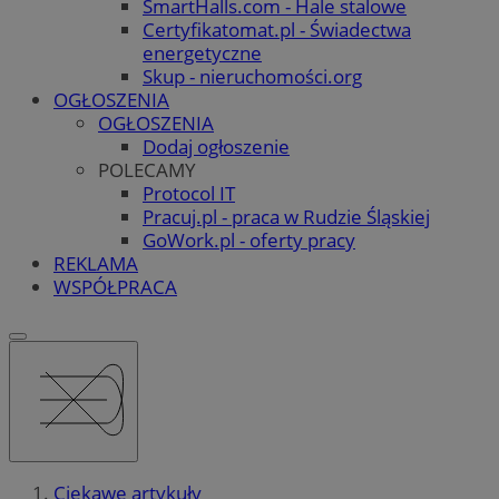
SmartHalls.com - Hale stalowe
Certyfikatomat.pl - Świadectwa
energetyczne
Skup - nieruchomości.org
OGŁOSZENIA
OGŁOSZENIA
Dodaj ogłoszenie
POLECAMY
Protocol IT
Pracuj.pl - praca w Rudzie Śląskiej
GoWork.pl - oferty pracy
REKLAMA
WSPÓŁPRACA
Ciekawe artykuły