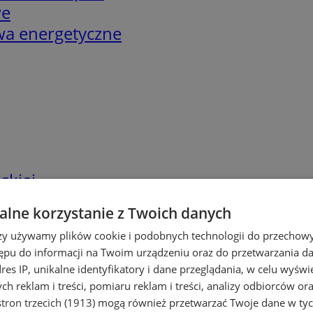
we
twa energetyczne
skiej
lne korzystanie z Twoich danych
rzy używamy plików cookie i podobnych technologii do przechow
ępu do informacji na Twoim urządzeniu oraz do przetwarzania 
dres IP, unikalne identyfikatory i dane przeglądania, w celu wyświ
h reklam i treści, pomiaru reklam i treści, analizy odbiorców or
tron trzecich (1913)
mogą również przetwarzać Twoje dane w tych