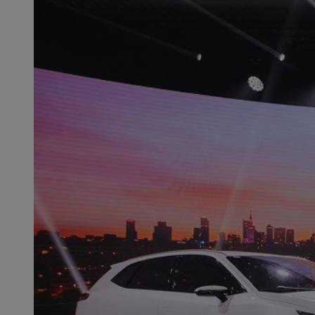
SessID
QeSessID
MvSessID
msToken
__cf_bm
__cf_bm
VISITOR_PRIVACY_
CookieScriptConse