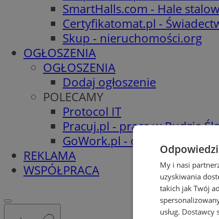
SmartHalls.com - Hale stalo
Certyfikatomat.pl - Świadec
Skup - nieruchomości.org
OGŁOSZENIA
OGŁOSZENIA
Dodaj ogłoszenie
POLECAMY
Protocol IT
Pracuj.pl - praca w Rudzie Ślą
GoWork.pl - oferty pracy
Odpowiedzia
REKLAMA
My i nasi partne
WSPÓŁPRACA
uzyskiwania dost
takich jak Twój a
spersonalizowanyc
usług.
Dostawcy s