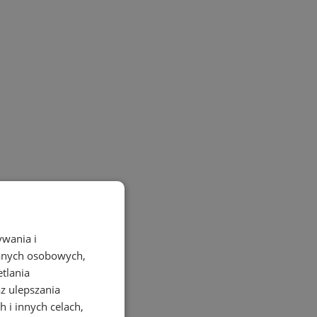
ywania i
danych osobowych,
etlania
az ulepszania
 i innych celach,