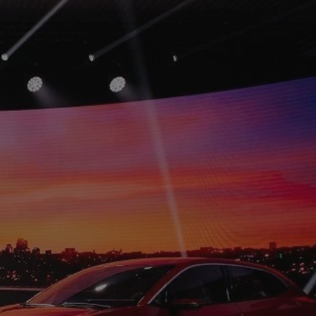
tyfikator sesji.
tyfikator sesji.
tyfikator sesji.
 celów
a, zapewniając, że
i, a ich dane są
przez witrynę
sług.
iania ludzi i botów.
ernetowej, ponieważ
aportów na temat
towej.
iania ludzi i botów.
ernetowej, ponieważ
aportów na temat
towej.
o przechowywania
watności dla ich
dane dotyczące
olityki i
ając, że ich
e w przyszłych
zez usługę Cookie-