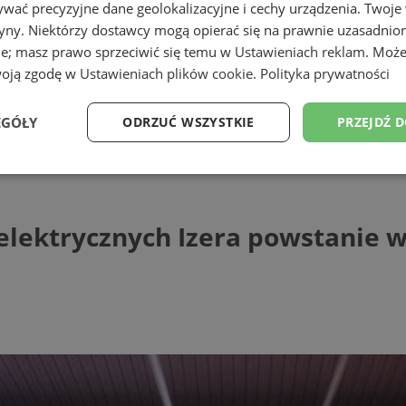
wać precyzyjne dane geolokalizacyjne i cechy urządzenia. Twoje
tryny. Niektórzy dostawcy mogą opierać się na prawnie uzasadnio
ie; masz prawo sprzeciwić się temu w
Ustawieniach reklam
. Może
woją zgodę w
Ustawieniach plików cookie
.
Polityka prywatności
EGÓŁY
ODRZUĆ WSZYSTKIE
PRZEJDŹ 
ycznych Izera powstanie w Rudzie Śląsk
Wydajność
Targetowanie
Funkcjonalność
Ni
lektrycznych Izera powstanie w 
ezbędne
Wydajność
Targetowanie
Funkcjonalność
Niesklasyfikow
ie umożliwiają korzystanie z podstawowych funkcji strony internetowej, takich jak log
Bez niezbędnych plików cookie nie można prawidłowo korzystać ze strony internetowe
Provider
/
Okres
Opis
Domena
przechowywania