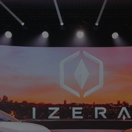
rudaslaska.com.pl
1 rok
Ten plik cookie przechowuje iden
rudaslaska.com.pl
1 rok
Ten plik cookie przechowuje iden
rudaslaska.com.pl
1 rok
Ten plik cookie przechowuje iden
.tiktok.com
1 tydzień 3 dni
Ten plik cookie jest używany do
uwierzytelniania i bezpieczeństw
użytkownicy pozostają zalogowan
zabezpieczone, jak poruszać się 
internetową lub interakcji z jej u
30 minut
Ten plik cookie służy do rozróżn
Cloudflare Inc.
Jest to korzystne dla strony int
.x.com
umożliwia tworzenie ważnych r
korzystania z jej witryny interne
29 minut 59
Ten plik cookie służy do rozróżn
Cloudflare Inc.
sekund
Jest to korzystne dla strony int
.twitter.com
umożliwia tworzenie ważnych r
korzystania z jej witryny interne
Polityce prywatności Google
METADATA
5 miesięcy 4
Ten plik cookie jest używany d
YouTube
tygodnie
zgody użytkownika i wyboru pry
.youtube.com
interakcji z witryną. Rejestruje 
zgody odwiedzającego na różne p
ustawienia prywatności, zapewni
preferencje zostaną uhonorowan
sesjach.
nt
4 tygodnie 2 dni
Ten plik cookie jest używany pr
CookieScript