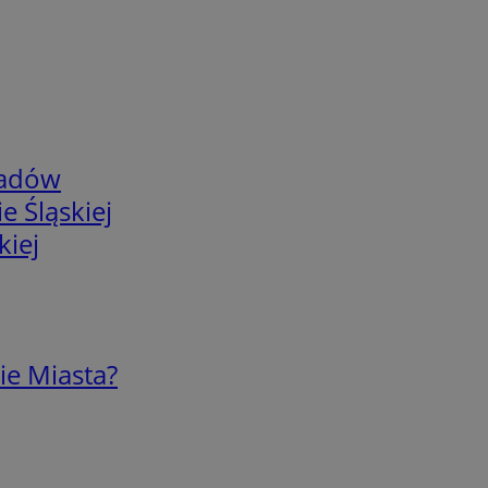
adów
e Śląskiej
kiej
ie Miasta?