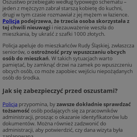
Oszustwo przebiegało według typowego schematu –
jeden z mężczyzn zabrał starszą kobietę do kuchni,
drugi w tym czasie rozmawiał z jej mężem w łazience.
Policja
podejrzewa, że trzecia osoba skorzystała z
tej chwili nieuwagi
i niezauważenie weszła do
mieszkania, by ukraść z szafki 1000 złotych.
Policja apeluje do mieszkańców Rudy Śląskiej, zwłaszcza
seniorów, o
ostrożność przy wpuszczaniu obcych
osób do mieszkań
. W takich sytuacjach warto
pamiętać, by zamknąć drzwi na zamek po wpuszczeniu
obcych osób, co może zapobiec wejściu niepożądanych
osób do środka.
Jak się zabezpieczyć przed oszustami?
Policja
przypomina, by
zawsze dokładnie sprawdzać
tożsamość
osób podających się za pracowników
administracji, prosząc o okazanie identyfikatorów lub
dokumentów. Można również zadzwonić do
administracji, aby potwierdzić, czy dana wizyta była
zaplanowana.