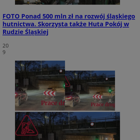
FOTO
Ponad 500 mln zł na rozwój śląskiego
hutnictwa. Skorzysta także Huta Pokój w
Rudzie Śląskiej
20
9