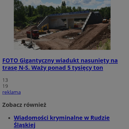
FOTO
Gigantyczny wiadukt nasunięty na
trasę N-S. Waży ponad 5 tysięcy ton
13
19
reklama
Zobacz również
Wiadomości kryminalne w Rudzie
Śląskiej