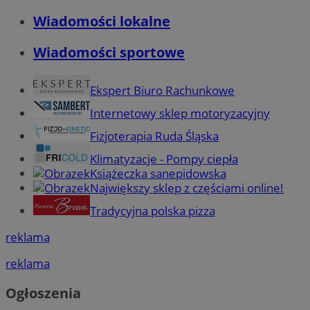
Wiadomości lokalne
Wiadomości sportowe
Ekspert Biuro Rachunkowe
Internetowy sklep motoryzacyjny
Fizjoterapia Ruda Śląska
Klimatyzacje - Pompy ciepła
Książeczka sanepidowska
Największy sklep z częściami online!
Tradycyjna polska pizza
reklama
reklama
Ogłoszenia