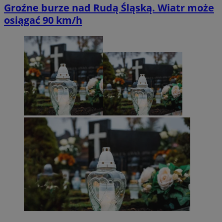
Groźne burze nad Rudą Śląską. Wiatr może
osiągać 90 km/h