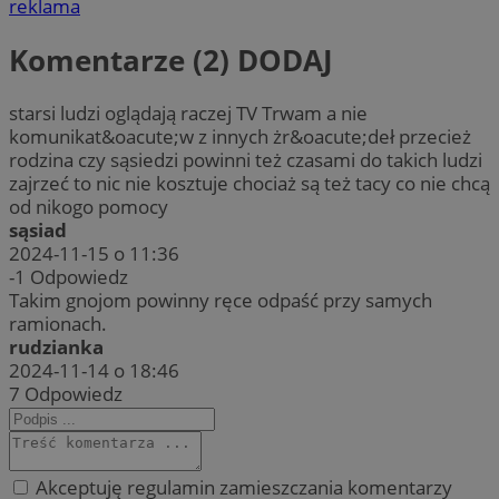
reklama
Komentarze (2)
DODAJ
starsi ludzi oglądają raczej TV Trwam a nie
komunikat&oacute;w z innych żr&oacute;deł przecież
rodzina czy sąsiedzi powinni też czasami do takich ludzi
zajrzeć to nic nie kosztuje chociaż są też tacy co nie chcą
od nikogo pomocy
sąsiad
2024-11-15 o 11:36
-1
Odpowiedz
Takim gnojom powinny ręce odpaść przy samych
ramionach.
rudzianka
2024-11-14 o 18:46
7
Odpowiedz
Akceptuję regulamin zamieszczania komentarzy