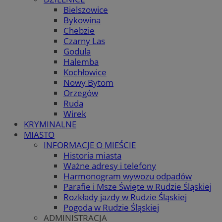
Bielszowice
Bykowina
Chebzie
Czarny Las
Godula
Halemba
Kochłowice
Nowy Bytom
Orzegów
Ruda
Wirek
KRYMINALNE
MIASTO
INFORMACJE O MIEŚCIE
Historia miasta
Ważne adresy i telefony
Harmonogram wywozu odpadów
Parafie i Msze Święte w Rudzie Śląskiej
Rozkłady jazdy w Rudzie Śląskiej
Pogoda w Rudzie Śląskiej
ADMINISTRACJA