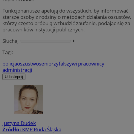
Funkcjonariusze apelują do wszystkich, by informować
starsze osoby z rodziny o metodach działania oszustów,
którzy często próbują wzbudzić zaufanie, podając się za
pracowników instytucji publicznych.
Słuchaj
⏵︎
Tagi:
policja
oszustwo
seniorzy
fałszywi pracownicy
administracji
Udostępnij
Justyna Dudek
Źródło:
KMP Ruda Śląska