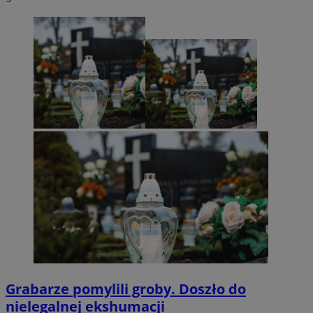
Grabarze pomylili groby. Doszło do
nielegalnej ekshumacji