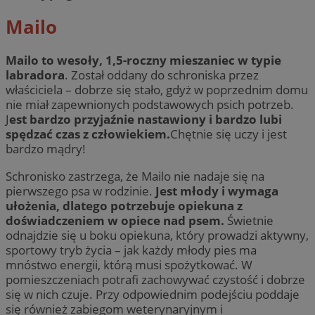
Mailo
Mailo to wesoły, 1,5-roczny mieszaniec w typie
labradora
. Został oddany do schroniska przez
właściciela – dobrze się stało, gdyż w poprzednim domu
nie miał zapewnionych podstawowych psich potrzeb.
J
est bardzo przyjaźnie nastawiony i bardzo lubi
spędzać czas z człowiekiem.
Chętnie się uczy i jest
bardzo mądry!
Schronisko zastrzega, że Mailo nie nadaje się na
pierwszego psa w rodzinie.
Jest młody i wymaga
ułożenia, dlatego potrzebuje opiekuna z
doświadczeniem w opiece nad psem.
Świetnie
odnajdzie się u boku opiekuna, który prowadzi aktywny,
sportowy tryb życia – jak każdy młody pies ma
mnóstwo energii, którą musi spożytkować. W
pomieszczeniach potrafi zachowywać czystość i dobrze
się w nich czuje. Przy odpowiednim podejściu poddaje
się również zabiegom weterynaryjnym i