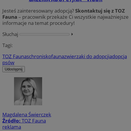
Jesteś zainteresowany adopcją?
Skontaktuj się z TOZ
Fauna
– pracownik przekaże Ci wszystkie najważniejsze
informacje na temat procedury!
Słuchaj
⏵︎
Tagi:
TOZ Fauna
schronisko
fauna
zwierzaki do adopcji
adopcja
psów
Udostępnij
Magdalena Świerczek
Źródło:
TOZ Fauna
reklama