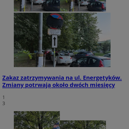
Zakaz zatrzymywania na ul. Energetyków.
Zmiany potrwają około dwóch miesięcy
1
3