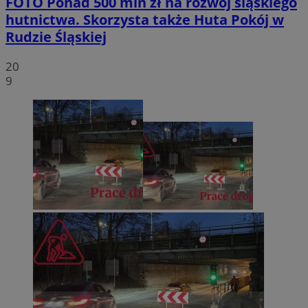
FOTO
Ponad 500 mln zł na rozwój śląskiego
hutnictwa. Skorzysta także Huta Pokój w
Rudzie Śląskiej
20
9