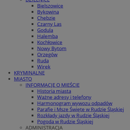
Bielszowice
Bykowina
Chebzie
Czarny Las
Godula
Halemba
Kochłowice
Nowy Bytom
Orzegów
Ruda
Wirek
KRYMINALNE
MIASTO
INFORMACJE O MIEŚCIE
Historia miasta
Ważne adresy i telefony
Harmonogram wywozu odpadów
Parafie i Msze Święte w Rudzie Śląskiej
Rozkłady jazdy w Rudzie Śląskiej
Pogoda w Rudzie Śląskiej
ADMINISTRACJA