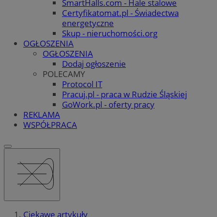
SmartHalls.com - Hale stalowe
Certyfikatomat.pl - Świadectwa
energetyczne
Skup - nieruchomości.org
OGŁOSZENIA
OGŁOSZENIA
Dodaj ogłoszenie
POLECAMY
Protocol IT
Pracuj.pl - praca w Rudzie Śląskiej
GoWork.pl - oferty pracy
REKLAMA
WSPÓŁPRACA
Ciekawe artykuły