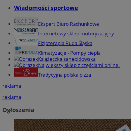
Wiadomości sportowe
Ekspert Biuro Rachunkowe
Internetowy sklep motoryzacyjny
Fizjoterapia Ruda Śląska
Klimatyzacje - Pompy ciepła
Książeczka sanepidowska
Największy sklep z częściami online!
Tradycyjna polska pizza
reklama
reklama
Ogłoszenia