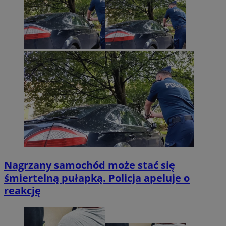
Nagrzany samochód może stać się
śmiertelną pułapką. Policja apeluje o
reakcję