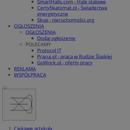
SmartHalls.com - Hale stalowe
Certyfikatomat.pl - Świadectwa
energetyczne
Skup - nieruchomości.org
OGŁOSZENIA
OGŁOSZENIA
Dodaj ogłoszenie
POLECAMY
Protocol IT
Pracuj.pl - praca w Rudzie Śląskiej
GoWork.pl - oferty pracy
REKLAMA
WSPÓŁPRACA
Ciekawe artykuły