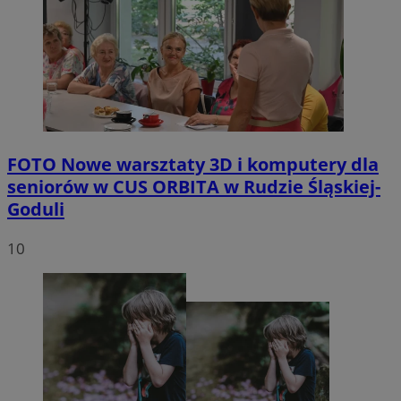
FOTO
Nowe warsztaty 3D i komputery dla
seniorów w CUS ORBITA w Rudzie Śląskiej-
Goduli
10