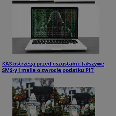
KAS ostrzega przed oszustami: fałszywe
SMS-y i maile o zwrocie podatku PIT