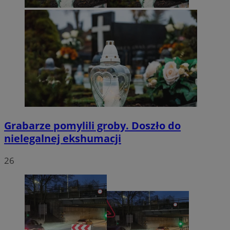
Grabarze pomylili groby. Doszło do
nielegalnej ekshumacji
26