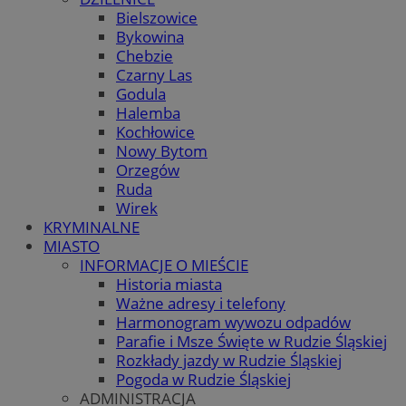
Bielszowice
Bykowina
Chebzie
Czarny Las
Godula
Halemba
Kochłowice
Nowy Bytom
Orzegów
Ruda
Wirek
KRYMINALNE
MIASTO
INFORMACJE O MIEŚCIE
Historia miasta
Ważne adresy i telefony
Harmonogram wywozu odpadów
Parafie i Msze Święte w Rudzie Śląskiej
Rozkłady jazdy w Rudzie Śląskiej
Pogoda w Rudzie Śląskiej
ADMINISTRACJA