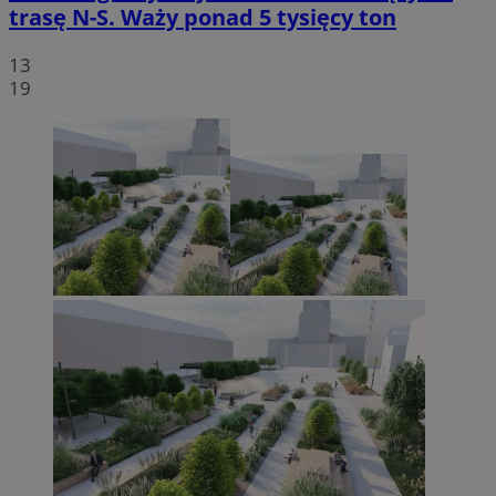
trasę N-S. Waży ponad 5 tysięcy ton
13
19