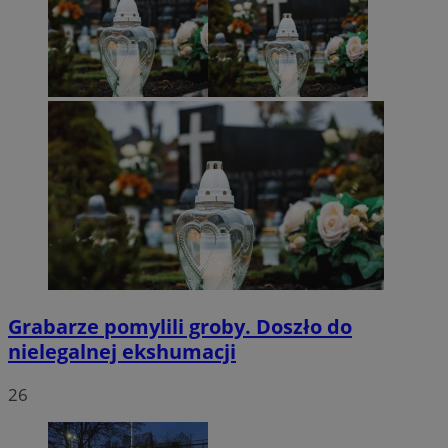
Grabarze pomylili groby. Doszło do
nielegalnej ekshumacji
26