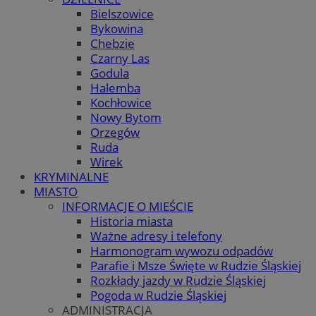
Bielszowice
Bykowina
Chebzie
Czarny Las
Godula
Halemba
Kochłowice
Nowy Bytom
Orzegów
Ruda
Wirek
KRYMINALNE
MIASTO
INFORMACJE O MIEŚCIE
Historia miasta
Ważne adresy i telefony
Harmonogram wywozu odpadów
Parafie i Msze Święte w Rudzie Śląskiej
Rozkłady jazdy w Rudzie Śląskiej
Pogoda w Rudzie Śląskiej
ADMINISTRACJA