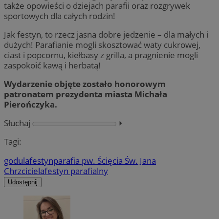
także opowieści o dziejach parafii oraz rozgrywek
sportowych dla całych rodzin!
Jak festyn, to rzecz jasna dobre jedzenie – dla małych i
dużych! Parafianie mogli skosztować waty cukrowej,
ciast i popcornu, kiełbasy z grilla, a pragnienie mogli
zaspokoić kawą i herbatą!
Wydarzenie objęte zostało honorowym
patronatem prezydenta miasta Michała
Pierończyka.
Słuchaj
⏵︎
Tagi:
godula
festyn
parafia pw. Ścięcia Św. Jana
Chrzciciela
festyn parafialny
Udostępnij