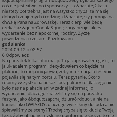
&quot;spinanie programu&quot; żeby było dla każdego
coś nie jest łatwe, no i sponsorzy.... c&oacute;ż kasa
niestety potrzebna jest na wszystko chyba, że ma się
dobrych znajomych i rodzinę kt&oacute;rzy pomogą na
chwałę Pana na Zdrowaśkę. Teraz cierpliwie będę
czekać aż &quot;Godula&quot; zorganizuje jakieś
wydarzenie bez niepokornej rodziny. Życzę
powodzenia i czekam. Pozdrawiam
godulanka
2024-09-12 o 08:57
6
Odpowiedz
Na początek kilka informacji. To ja zapraszałem gości, to
ja układałem program i decydowałem co będzie na
plakacie, to moja inicjatywa, żeby informacja o festynie
pojawiła się na tym portalu. Teraz pytanie. Skoro
robimy wszystko na pokaz i bez pokory to dlaczego nie
było nas na plakacie ani w żadnej informacji o
wydarzeniu, dlaczego znaleźliśmy się na początku
festynu jako &bdquo;zapchaj dziura&rdquo;, a nie na
koniec jako GWIAZDY, dlaczego wyszliśmy do ludzi a nie
śpiewaliśmy ze sceny? Trochę chyba się to kłuci z Twoją
tezą. Żeby utrudnić myślenie poinformuje Cię, że to nie