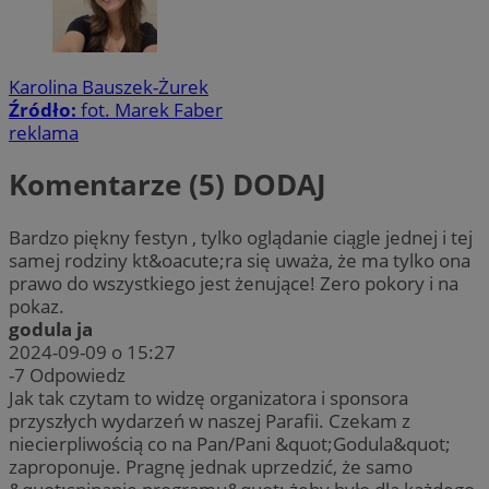
Karolina Bauszek-Żurek
Źródło:
fot. Marek Faber
reklama
Komentarze (5)
DODAJ
Bardzo piękny festyn , tylko oglądanie ciągle jednej i tej
samej rodziny kt&oacute;ra się uważa, że ma tylko ona
prawo do wszystkiego jest żenujące! Zero pokory i na
pokaz.
godula ja
2024-09-09 o 15:27
-7
Odpowiedz
Jak tak czytam to widzę organizatora i sponsora
przyszłych wydarzeń w naszej Parafii. Czekam z
niecierpliwością co na Pan/Pani &quot;Godula&quot;
zaproponuje. Pragnę jednak uprzedzić, że samo