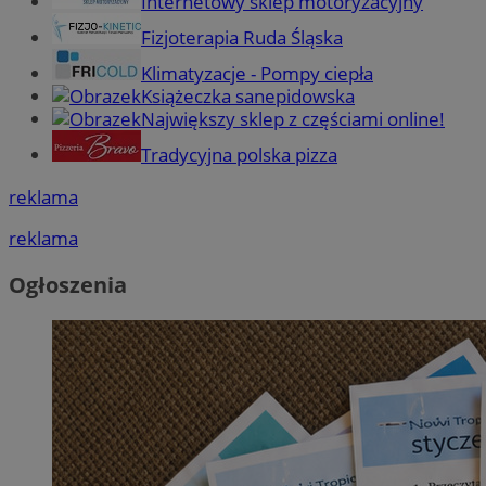
Internetowy sklep motoryzacyjny
Fizjoterapia Ruda Śląska
Klimatyzacje - Pompy ciepła
Książeczka sanepidowska
Największy sklep z częściami online!
Tradycyjna polska pizza
reklama
reklama
Ogłoszenia