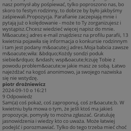
nasz pomysł aby pośpiewać, tylko poproszono nas, bo
skoro to festyn rodzinny, to dobrze by było jakbyśmy
zaśpiewali.Propozycja. Parafianie zaczepiają mnie i
pytają już o kolędowanie - może to Ty zorganizujesz i
wystąpisz.Chcesz wiedzieć więcej napisz do mnie.
M&oacute;j adres e-mail znajdziesz na profilu parafii, 13
kwietnia pojawiła się informacja o konkursie rodzinnym
i tam jest podany m&oacute;j adres.Moja babcia zawsze
m&oacute;wiła: &bdquo;Kożdy sondzi poduk
siebie&rdquo; &ndash; wsp&oacute;łczuję Tobie z
powodu problem&oacute;w jakie masz ze sobą. Łatwo
najeżdżać na kogoś anonimowo, ja swojego nazwiska
się nie wstydzę.
piotr drożniewicz
2024-09-10 o 16:21
9
Odpowiedz
Sam(a) coś pokaż, coś zaproponuj, coś zr&oacute;b. W
kwietniu była mowa o tym, że jeśli ktoś ma jakieś
propozycje, pomysły to można zgłaszać. Gratuluję
jasnowidzenia i wiedzy kto co uważa. Może łatwiej
podejść i porozmawiać. Tylko do tego trzeba mieć choć