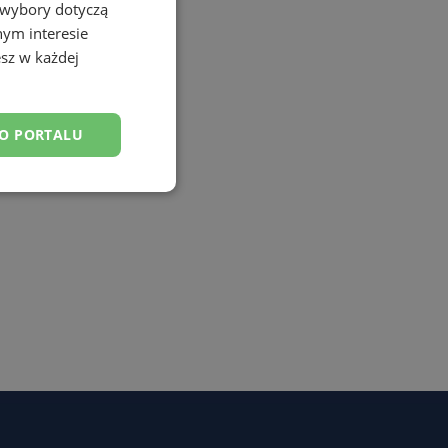
 wybory dotyczą
nym interesie
sz w każdej
DO PORTALU
esklasyfikowane
ane
owanie użytkownika i
j.