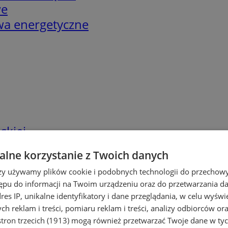
we
twa energetyczne
skiej
lne korzystanie z Twoich danych
rzy używamy plików cookie i podobnych technologii do przechow
ępu do informacji na Twoim urządzeniu oraz do przetwarzania 
dres IP, unikalne identyfikatory i dane przeglądania, w celu wyświ
h reklam i treści, pomiaru reklam i treści, analizy odbiorców or
tron trzecich (1913)
mogą również przetwarzać Twoje dane w tych