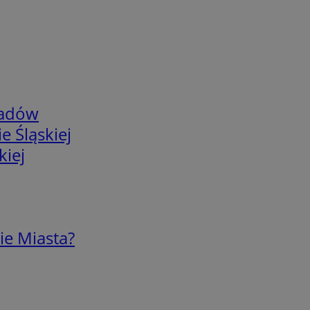
adów
e Śląskiej
kiej
ie Miasta?