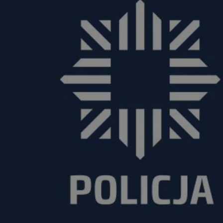
rudaslaska.com.pl
1 rok
Ten plik cookie przechowuje iden
rudaslaska.com.pl
1 rok
Ten plik cookie przechowuje iden
rudaslaska.com.pl
1 rok
Ten plik cookie przechowuje iden
.tiktok.com
1 tydzień 3 dni
Ten plik cookie jest używany do
uwierzytelniania i bezpieczeństw
użytkownicy pozostają zalogowan
zabezpieczone, jak poruszać się 
internetową lub interakcji z jej u
30 minut
Ten plik cookie służy do rozróżn
Cloudflare Inc.
Jest to korzystne dla strony int
.x.com
umożliwia tworzenie ważnych r
korzystania z jej witryny interne
29 minut 59
Ten plik cookie służy do rozróżn
Cloudflare Inc.
sekund
Jest to korzystne dla strony int
.twitter.com
umożliwia tworzenie ważnych r
korzystania z jej witryny interne
Polityce prywatności Google
METADATA
5 miesięcy 4
Ten plik cookie jest używany d
YouTube
tygodnie
zgody użytkownika i wyboru pry
.youtube.com
interakcji z witryną. Rejestruje 
zgody odwiedzającego na różne p
ustawienia prywatności, zapewni
preferencje zostaną uhonorowan
sesjach.
nt
4 tygodnie 2 dni
Ten plik cookie jest używany pr
CookieScript