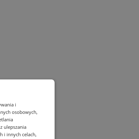
ywania i
danych osobowych,
etlania
az ulepszania
 i innych celach,