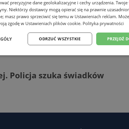
wać precyzyjne dane geolokalizacyjne i cechy urządzenia. Twoje
tryny. Niektórzy dostawcy mogą opierać się na prawnie uzasadnio
ie; masz prawo sprzeciwić się temu w
Ustawieniach reklam
. Może
woją zgodę w
Ustawieniach plików cookie
.
Polityka prywatności
ąskiej
EGÓŁY
ODRZUĆ WSZYSTKIE
PRZEJDŹ 
olicja szuka świadków
Wydajność
Targetowanie
Funkcjonalność
Ni
j. Policja szuka świadków
ezbędne
Wydajność
Targetowanie
Funkcjonalność
Niesklasyfikow
ie umożliwiają korzystanie z podstawowych funkcji strony internetowej, takich jak log
Bez niezbędnych plików cookie nie można prawidłowo korzystać ze strony internetowe
Provider
/
Okres
Opis
Domena
przechowywania