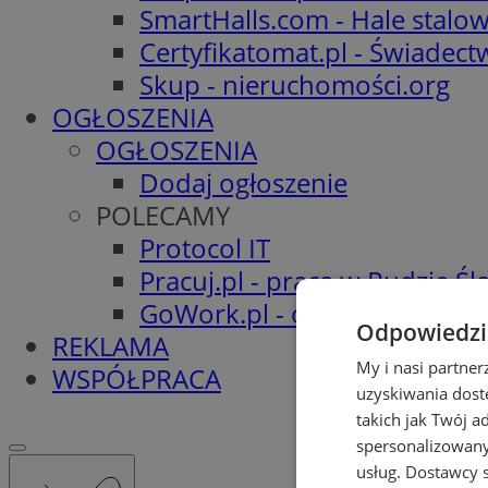
SmartHalls.com - Hale stalo
Certyfikatomat.pl - Świadec
Skup - nieruchomości.org
OGŁOSZENIA
OGŁOSZENIA
Dodaj ogłoszenie
POLECAMY
Protocol IT
Pracuj.pl - praca w Rudzie Ślą
GoWork.pl - oferty pracy
Odpowiedzia
REKLAMA
My i nasi partne
WSPÓŁPRACA
uzyskiwania dost
takich jak Twój a
spersonalizowanyc
usług.
Dostawcy s