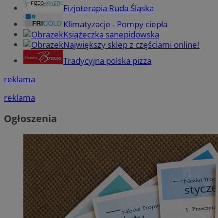
Fizjoterapia Ruda Śląska
Klimatyzacje - Pompy ciepła
Książeczka sanepidowska
Największy sklep z częściami online!
Tradycyjna polska pizza
reklama
reklama
Ogłoszenia