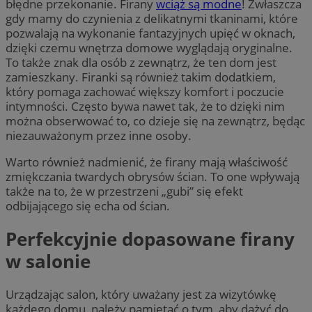
błędne przekonanie. Firany
wciąż są modne
! Zwłaszcza
gdy mamy do czynienia z delikatnymi tkaninami, które
pozwalają na wykonanie fantazyjnych upięć w oknach,
dzięki czemu wnętrza domowe wyglądają oryginalne.
To także znak dla osób z zewnątrz, że ten dom jest
zamieszkany. Firanki są również takim dodatkiem,
który pomaga zachować większy komfort i poczucie
intymności. Często bywa nawet tak, że to dzięki nim
można obserwować to, co dzieje się na zewnątrz, będąc
niezauważonym przez inne osoby.
Warto również nadmienić, że firany mają właściwość
zmiękczania twardych obrysów ścian. To one wpływają
także na to, że w przestrzeni „gubi” się efekt
odbijającego się echa od ścian.
Perfekcyjnie dopasowane firany
w salonie
Urządzając salon, który uważany jest za wizytówkę
każdego domu, należy pamiętać o tym, aby dążyć do