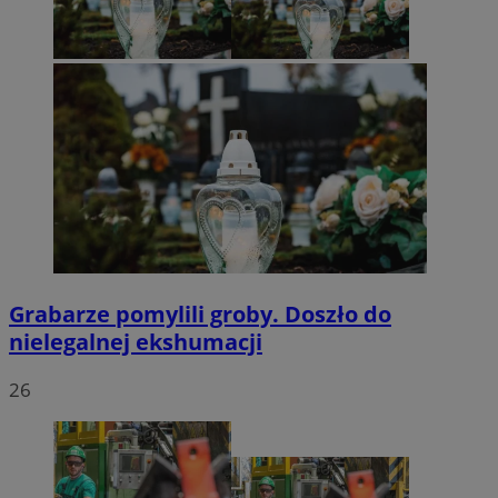
Grabarze pomylili groby. Doszło do
nielegalnej ekshumacji
26