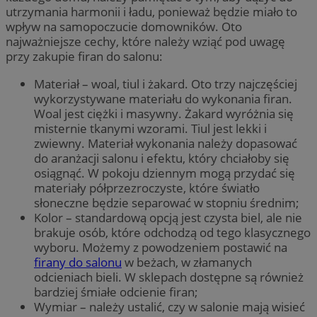
utrzymania harmonii i ładu, ponieważ będzie miało to
wpływ na samopoczucie domowników. Oto
najważniejsze cechy, które należy wziąć pod uwagę
przy zakupie firan do salonu:
Materiał – woal, tiul i żakard. Oto trzy najczęściej
wykorzystywane materiału do wykonania firan.
Woal jest ciężki i masywny. Żakard wyróżnia się
misternie tkanymi wzorami. Tiul jest lekki i
zwiewny. Materiał wykonania należy dopasować
do aranżacji salonu i efektu, który chciałoby się
osiągnąć. W pokoju dziennym mogą przydać się
materiały półprzezroczyste, które światło
słoneczne będzie separować w stopniu średnim;
Kolor – standardową opcją jest czysta biel, ale nie
brakuje osób, które odchodzą od tego klasycznego
wyboru. Możemy z powodzeniem postawić na
firany do salonu
w beżach, w złamanych
odcieniach bieli. W sklepach dostępne są również
bardziej śmiałe odcienie firan;
Wymiar – należy ustalić, czy w salonie mają wisieć