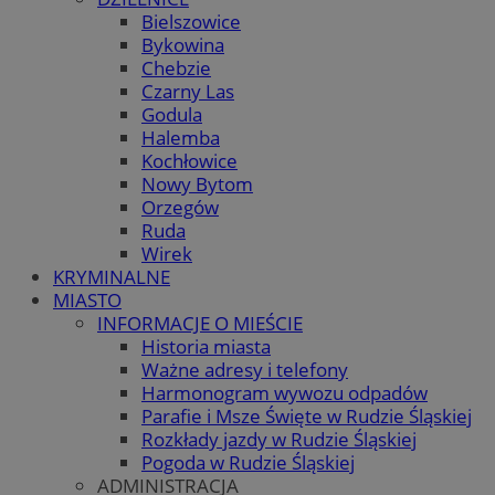
Bielszowice
Bykowina
Chebzie
Czarny Las
Godula
Halemba
Kochłowice
Nowy Bytom
Orzegów
Ruda
Wirek
KRYMINALNE
MIASTO
INFORMACJE O MIEŚCIE
Historia miasta
Ważne adresy i telefony
Harmonogram wywozu odpadów
Parafie i Msze Święte w Rudzie Śląskiej
Rozkłady jazdy w Rudzie Śląskiej
Pogoda w Rudzie Śląskiej
ADMINISTRACJA