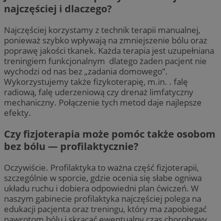
najczęściej i dlaczego?
Najczęściej korzystamy z technik terapii manualnej,
ponieważ szybko wpływają na zmniejszenie bólu oraz
poprawę jakości tkanek. Każda terapia jest uzupełniana
treningiem funkcjonalnym dlatego żaden pacjent nie
wychodzi od nas bez „zadania domowego”.
Wykorzystujemy także fizykoterapię, m.in. . falę
radiową, falę uderzeniową czy drenaż limfatyczny
mechaniczny. Połączenie tych metod daje najlepsze
efekty.
Czy fizjoterapia może pomóc także osobom
bez bólu — profilaktycznie?
Oczywiście. Profilaktyka to ważna część fizjoterapii,
szczególnie w sporcie, gdzie ocenia się słabe ogniwa
układu ruchu i dobiera odpowiedni plan ćwiczeń. W
naszym gabinecie profilaktyka najczęściej polega na
edukacji pacjenta oraz treningu, który ma zapobiegać
nawrotom bólu i skracać ewentualny czas chorobowy.