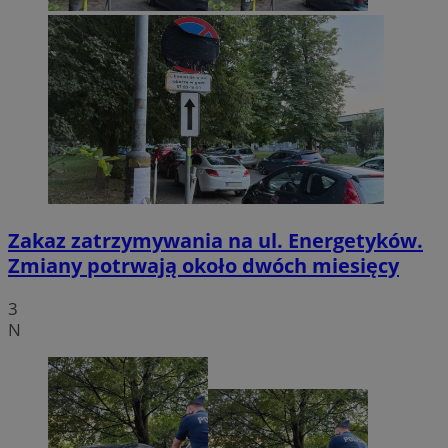
Zakaz zatrzymywania na ul. Energetyków.
Zmiany potrwają około dwóch miesięcy
3
N