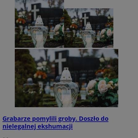
Grabarze pomylili groby. Doszło do
nielegalnej ekshumacji