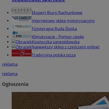
Ekspert Biuro Rachunkowe
Internetowy sklep motoryzacyjny
Fizjoterapia Ruda Śląska
Klimatyzacje - Pompy ciepła
Książeczka sanepidowska
Największy sklep z częściami online!
Tradycyjna polska pizza
reklama
reklama
Ogłoszenia