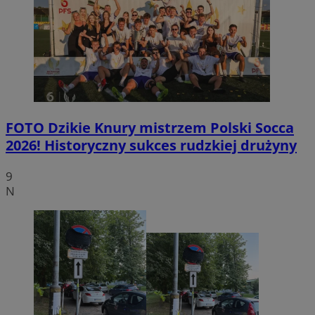
FOTO
Dzikie Knury mistrzem Polski Socca
2026! Historyczny sukces rudzkiej drużyny
9
N