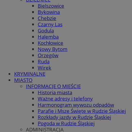
Bielszowice
Bykowina
Chebzie
Czarny Las
Godula
Halemba
Kochłowice
Nowy Bytom
Orzegów
Ruda
Wirek
KRYMINALNE
MIASTO
INFORMACJE O MIEŚCIE
Historia miasta
Ważne adresy i telefony
Harmonogram wywozu odpadów
Parafie i Msze Święte w Rudzie Śląskiej
Rozkłady jazdy w Rudzie Śląskiej
Pogoda w Rudzie Śląskiej
ADMINISTRACJA