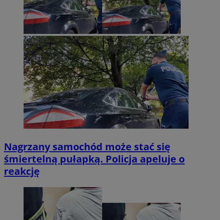
Nagrzany samochód może stać się
śmiertelną pułapką. Policja apeluje o
reakcję