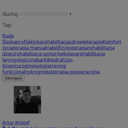
Słuchaj
⏵︎
Tagi:
Ruda
Śląska
profilaktyka
rehabilitacja
zdrowie
terapia
Komfort
życia
terapia manualna
ból
fizykoterapia
rehabilitacja
dzieci
rehabilitacja seniorów
kolana
rehabilitacja
laryngologiczna
barki
biodra
Fizjo-
Kinetic
uroginekologia
trening
funkcjonalny
kręgosłup
terapia pooperacyjna
Udostępnij
Artur Kristof