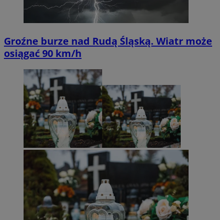
Groźne burze nad Rudą Śląską. Wiatr może
osiągać 90 km/h