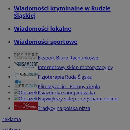
Wiadomości kryminalne w Rudzie
Śląskiej
Wiadomości lokalne
Wiadomości sportowe
Ekspert Biuro Rachunkowe
Internetowy sklep motoryzacyjny
Fizjoterapia Ruda Śląska
Klimatyzacje - Pompy ciepła
Książeczka sanepidowska
Największy sklep z częściami online!
Tradycyjna polska pizza
reklama