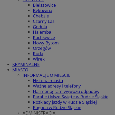
Bielszowice
Bykowina
Chebzie
Czarny Las
Godula
Halemba
Kochłowice
Nowy Bytom
Orzegów
Ruda
Wirek
KRYMINALNE
MIASTO
INFORMACJE O MIEŚCIE
Historia miasta
Ważne adresy i telefony
Harmonogram wywozu odpadów
Parafie i Msze Święte w Rudzie Śląskiej
Rozkłady jazdy w Rudzie Śląskiej
Pogoda w Rudzie Śląskiej
ADMINISTRACJA