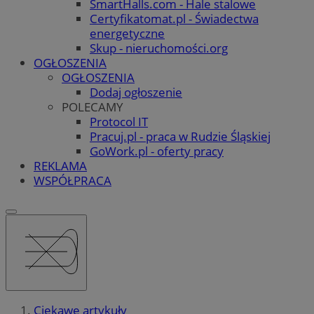
SmartHalls.com - Hale stalowe
Certyfikatomat.pl - Świadectwa
energetyczne
Skup - nieruchomości.org
OGŁOSZENIA
OGŁOSZENIA
Dodaj ogłoszenie
POLECAMY
Protocol IT
Pracuj.pl - praca w Rudzie Śląskiej
GoWork.pl - oferty pracy
REKLAMA
WSPÓŁPRACA
Ciekawe artykuły