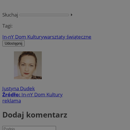
Słuchaj
⏵︎
Tagi:
In-nY Dom Kultury
warsztaty świąteczne
Udostępnij
Justyna Dudek
Źródło:
In-nY Dom Kultury
reklama
Dodaj komentarz