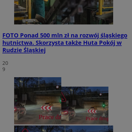
FOTO
Ponad 500 mln zł na rozwój śląskiego
hutnictwa. Skorzysta także Huta Pokój w
Rudzie Śląskiej
20
9