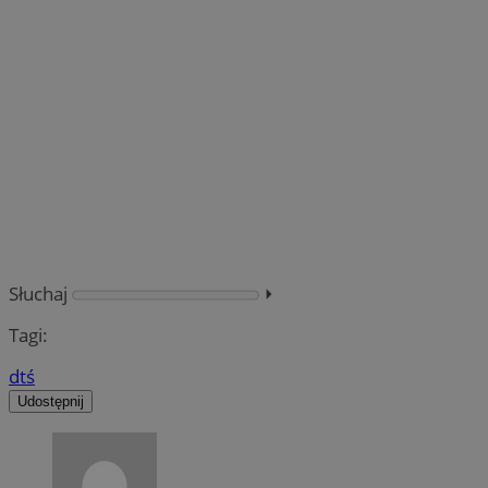
Słuchaj
⏵︎
Tagi:
dtś
Udostępnij