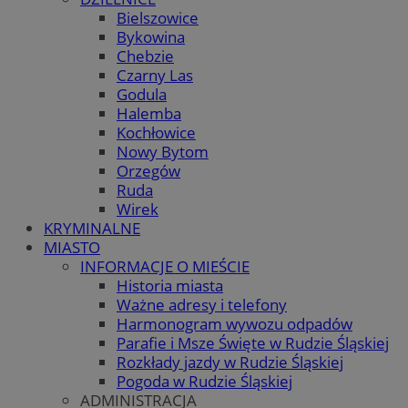
Bielszowice
Bykowina
Chebzie
Czarny Las
Godula
Halemba
Kochłowice
Nowy Bytom
Orzegów
Ruda
Wirek
KRYMINALNE
MIASTO
INFORMACJE O MIEŚCIE
Historia miasta
Ważne adresy i telefony
Harmonogram wywozu odpadów
Parafie i Msze Święte w Rudzie Śląskiej
Rozkłady jazdy w Rudzie Śląskiej
Pogoda w Rudzie Śląskiej
ADMINISTRACJA