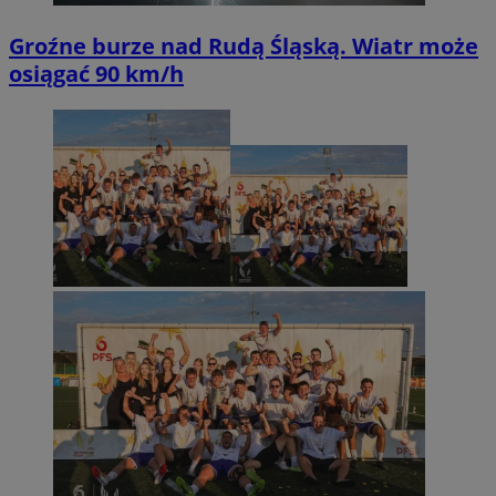
Groźne burze nad Rudą Śląską. Wiatr może
osiągać 90 km/h