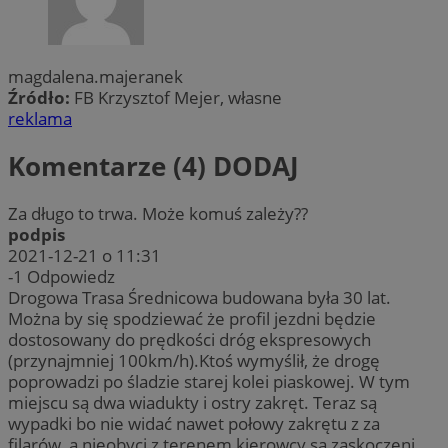
magdalena.majeranek
Źródło:
FB Krzysztof Mejer, własne
reklama
Komentarze (4)
DODAJ
Za długo to trwa. Może komuś zależy??
podpis
2021-12-21 o 11:31
-1
Odpowiedz
Drogowa Trasa Średnicowa budowana była 30 lat.
Można by się spodziewać że profil jezdni będzie
dostosowany do prędkości dróg ekspresowych
(przynajmniej 100km/h).Ktoś wymyślił, że drogę
poprowadzi po śladzie starej kolei piaskowej. W tym
miejscu są dwa wiadukty i ostry zakręt. Teraz są
wypadki bo nie widać nawet połowy zakrętu z za
filarów, a nieobyci z terenem kierowcy są zaskoczeni