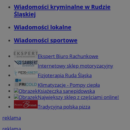
Wiadomości kryminalne w Rudzie
Śląskiej
Wiadomości lokalne
Wiadomości sportowe
Ekspert Biuro Rachunkowe
Internetowy sklep motoryzacyjny
Fizjoterapia Ruda Śląska
Klimatyzacje - Pompy ciepła
Książeczka sanepidowska
Największy sklep z częściami online!
Tradycyjna polska pizza
reklama
reklama