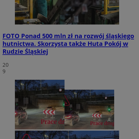
FOTO
Ponad 500 mln zł na rozwój śląskiego
hutnictwa. Skorzysta także Huta Pokój w
Rudzie Śląskiej
20
9