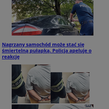
Nagrzany samochód może stać się
śmiertelną pułapką. Policja apeluje o
reakcję