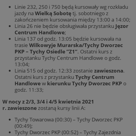
Linie 232, 250 i 750 będą kursowały wg rozkładu
jazdy na
Wielką Sobotę
tj. sobotniego z
zakończeniem kursowania między 13:00 a 14:00;
Linia 26 nie będzie obsługiwała przystanku
Jęzor
Centrum Handlowe
;
Linia 137 od godz. 13:05 będzie kursowała na
trasie
Wilkowyje Murarska/Tychy Dworzec
PKP – Tychy Osiedle ’’Z1’’
. Ostatni kurs z
przystanku Tychy Centrum Handlowe o godz.
13:04;
Linia 515 od godz. 12:33 zostanie
zawieszona
.
Ostatni kurs z przystanku
Tychy Centrum
Handlowe
w
kierunku Tychy Dworzec PKP
o
godz. 11:33;
W nocy z 2/3, 3/4 i 4/5 kwietnia 2021
r. zawieszone
zostaną kursy linii A:
Tychy Towarowa (00:30) – Tychy Dworzec PKP
(00:49);
Tychy Dworzec PKP (00:52) – Tychy Zajezdnia