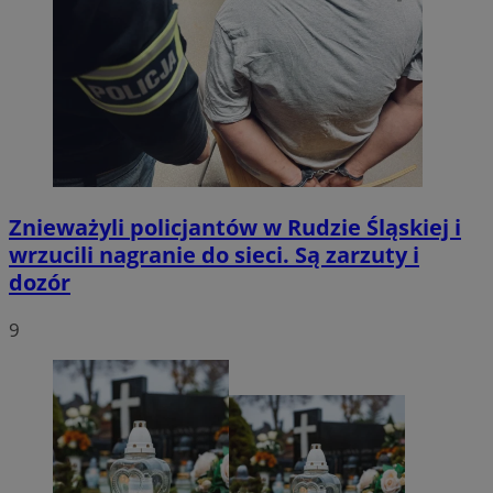
Znieważyli policjantów w Rudzie Śląskiej i
wrzucili nagranie do sieci. Są zarzuty i
dozór
9