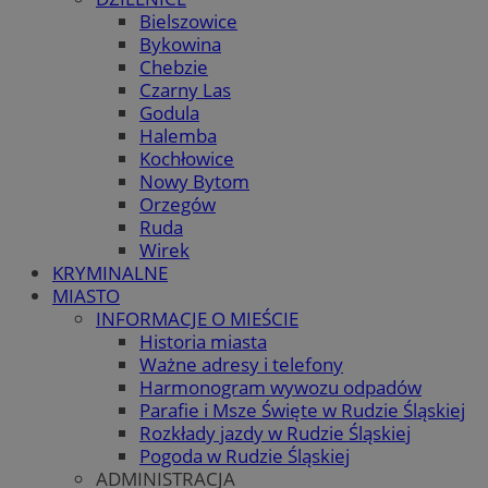
Bielszowice
Bykowina
Chebzie
Czarny Las
Godula
Halemba
Kochłowice
Nowy Bytom
Orzegów
Ruda
Wirek
KRYMINALNE
MIASTO
INFORMACJE O MIEŚCIE
Historia miasta
Ważne adresy i telefony
Harmonogram wywozu odpadów
Parafie i Msze Święte w Rudzie Śląskiej
Rozkłady jazdy w Rudzie Śląskiej
Pogoda w Rudzie Śląskiej
ADMINISTRACJA