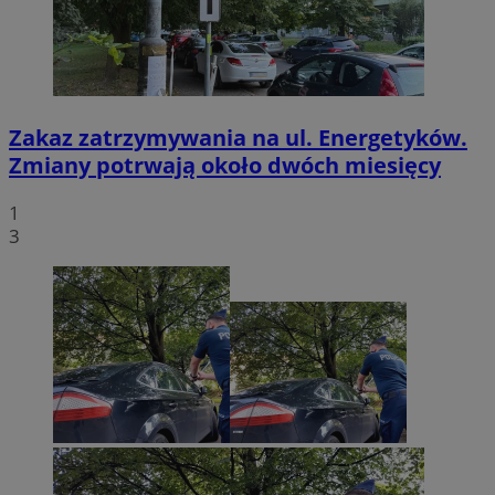
Zakaz zatrzymywania na ul. Energetyków.
Zmiany potrwają około dwóch miesięcy
1
3