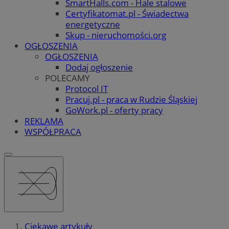
SmartHalls.com - Hale stalowe
Certyfikatomat.pl - Świadectwa
energetyczne
Skup - nieruchomości.org
OGŁOSZENIA
OGŁOSZENIA
Dodaj ogłoszenie
POLECAMY
Protocol IT
Pracuj.pl - praca w Rudzie Śląskiej
GoWork.pl - oferty pracy
REKLAMA
WSPÓŁPRACA
Ciekawe artykuły