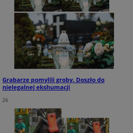
Grabarze pomylili groby. Doszło do
nielegalnej ekshumacji
26