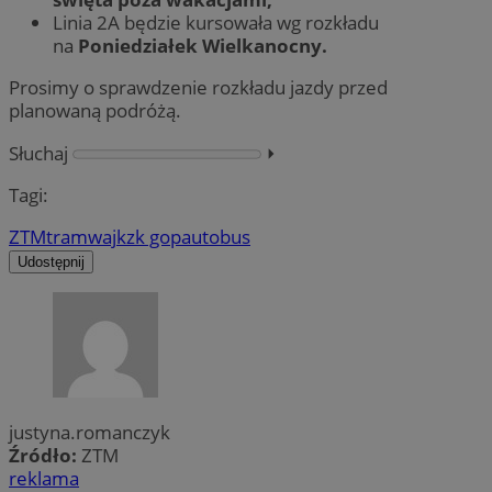
Linia 2A będzie kursowała wg rozkładu
na
Poniedziałek Wielkanocny.
Prosimy o sprawdzenie rozkładu jazdy przed
planowaną podróżą.
Słuchaj
⏵︎
Tagi:
ZTM
tramwaj
kzk gop
autobus
Udostępnij
justyna.romanczyk
Źródło:
ZTM
reklama