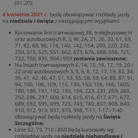
(01:20);
4 kwietnia 2021 r.
będą obowiązywać rozkłady jazdy
na
niedziele i święta
z następującymi wyjątkami:
Kursowanie linii tramwajowej 38, trolejbusowej H
oraz autobusowych R, S, W, 2A, 21, 26, 33, 61, 69,
71, 82, 88, 90, 116, 140, 142, 154, 200, 220, 232,
250, 515, 525, 551, 662, 673, 676, 688, 696, 721,
722, 750, 835, 954 i 959
zostanie zawieszone
;
Na liniach tramwajowych 6, 14, 15, 16, 17, 19, 20 i
22 oraz autobusowych 3, 5, 6, 8, 12, 17, 19, 32, 34,
35, 41, 42, 46, 47, 51, 53, 55, 58, 59, 64, 85, 87, 91,
94, 100, 106, 109, 115, 130, 153, 156, 160, 160S,
180, 186, 191, 192, 193, 194, 223, 231, 259, 260,
292, 296, 297, 600, 614, 615, 616, 617, 671, 677,
689, 692, 695, 699, 723, 743, 780, 807, 808, 840,
910, 912, 913, 937, 973, 998, T-11, T-17 i T-40
obowiązywać będą rozkłady jazdy na
Święta
Szczególne
;
Linie 52, 73, 710 i 850 będą kursowały wg
rozkładów jazdy na
niedziele niehandlowe i