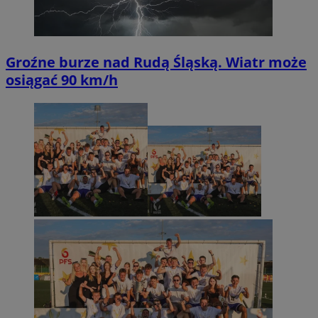
Groźne burze nad Rudą Śląską. Wiatr może
osiągać 90 km/h