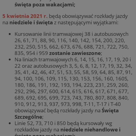
święta poza wakacjami;
5 kwietnia 2021 r.
będą obowiązywać rozkłady jazdy
na
niedziele i święta
z następującymi wyjątkami:
Kursowanie linii tramwajowej 38 i autobusowych
26, 61, 71, 88, 90, 116, 140, 142, 154, 200, 220,
232, 250, 515, 662, 673, 676, 688, 721, 722, 750,
835, 954 i 959
zostanie zawieszone
;
Na liniach tramwajowych 6, 14, 15, 16, 17, 19, 20 i
22 oraz autobusowych 3, 5, 6, 8, 12, 17, 19, 32, 34,
35, 41, 42, 46, 47, 51, 53, 55, 58, 59, 64, 85, 87, 91,
94, 100, 106, 109, 115, 130, 153, 156, 160, 160S,
180, 186, 191, 192, 193, 194, 223, 231, 259, 260,
292, 296, 297, 600, 614, 615, 616, 617, 671, 677,
689, 692, 695, 699, 723, 743, 780, 807, 808, 840,
910, 912, 913, 937, 973, 998, T-11, T-17 i T-40
obowiązywać będą rozkłady jazdy na
Święta
Szczególne
;
Linie 52, 73, 710 i 850 będą kursowały wg
rozkładów jazdy na
niedziele niehandlowe i
święta poza wakacjami;