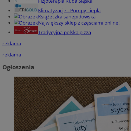
Fizjoterapia Ruda Śląska
Klimatyzacje - Pompy ciepła
Książeczka sanepidowska
Największy sklep z częściami online!
Tradycyjna polska pizza
reklama
reklama
Ogłoszenia