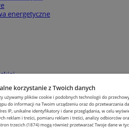
we
twa energetyczne
skiej
lne korzystanie z Twoich danych
rzy używamy plików cookie i podobnych technologii do przechow
ępu do informacji na Twoim urządzeniu oraz do przetwarzania 
dres IP, unikalne identyfikatory i dane przeglądania, w celu wyświ
h reklam i treści, pomiaru reklam i treści, analizy odbiorców or
tron trzecich (1874)
mogą również przetwarzać Twoje dane w tych