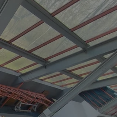
tyfikator sesji.
tyfikator sesji.
tyfikator sesji.
zez usługę Cookie-
eferencji
a pliki cookie. Jest
Cookie-Script.com
o przechowywania
watności dla ich
dane dotyczące
olityki i
ając, że ich
e w przyszłych
 celów
a, zapewniając, że
i, a ich dane są
przez witrynę
sług.