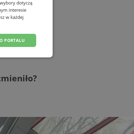
 wybory dotyczą
nym interesie
sz w każdej
DO PORTALU
esklasyfikowane
zmieniło?
ane
owanie użytkownika i
j.