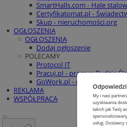
SmartHalls.com - Hale stalo
Certyfikatomat.pl - Świadec
Skup - nieruchomości.org
OGŁOSZENIA
OGŁOSZENIA
Dodaj ogłoszenie
POLECAMY
Protocol IT
Pracuj.pl - praca w Rudzie Ślą
GoWork.pl - oferty pracy
Odpowiedzia
REKLAMA
My i nasi partne
WSPÓŁPRACA
uzyskiwania dost
takich jak Twój a
spersonalizowanyc
usług.
Dostawcy s