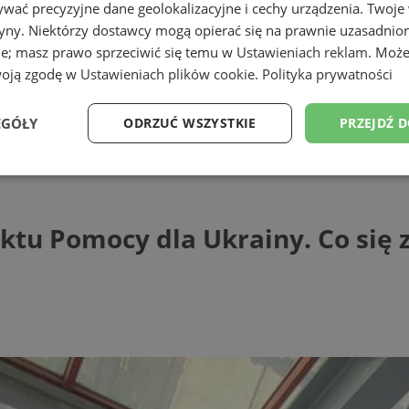
wać precyzyjne dane geolokalizacyjne i cechy urządzenia. Twoje
tryny. Niektórzy dostawcy mogą opierać się na prawnie uzasadnio
ie; masz prawo sprzeciwić się temu w
Ustawieniach reklam
. Może
woją zgodę w
Ustawieniach plików cookie
.
Polityka prywatności
EGÓŁY
ODRZUĆ WSZYSTKIE
PRZEJDŹ 
omocy dla Ukrainy. Co się zmieniło?
Wydajność
Targetowanie
Funkcjonalność
Ni
tu Pomocy dla Ukrainy. Co się 
ezbędne
Wydajność
Targetowanie
Funkcjonalność
Niesklasyfikow
ie umożliwiają korzystanie z podstawowych funkcji strony internetowej, takich jak log
Bez niezbędnych plików cookie nie można prawidłowo korzystać ze strony internetowe
Provider
/
Okres
Opis
Domena
przechowywania