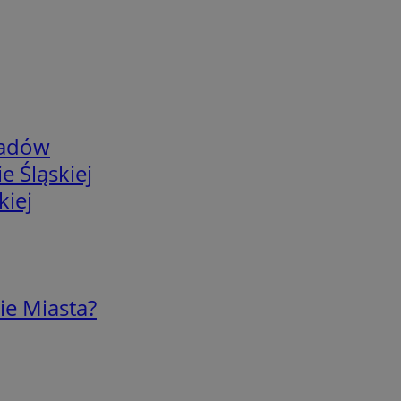
adów
e Śląskiej
kiej
ie Miasta?