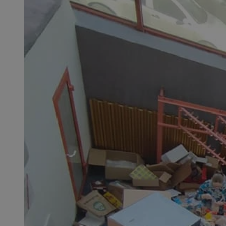
SessID
QeSessID
MvSessID
CookieScriptConse
VISITOR_PRIVACY_
msToken
Provider
Nazwa
Domena
Nazwa