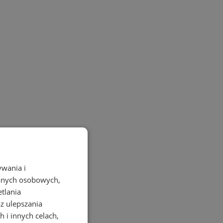
ywania i
danych osobowych,
etlania
az ulepszania
 i innych celach,