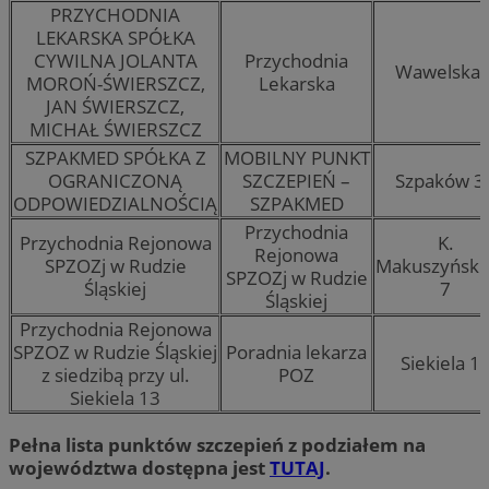
PRZYCHODNIA
LEKARSKA SPÓŁKA
CYWILNA JOLANTA
Przychodnia
Wawelska 
MOROŃ-ŚWIERSZCZ,
Lekarska
JAN ŚWIERSZCZ,
MICHAŁ ŚWIERSZCZ
SZPAKMED SPÓŁKA Z
MOBILNY PUNKT
OGRANICZONĄ
SZCZEPIEŃ –
Szpaków 3
ODPOWIEDZIALNOŚCIĄ
SZPAKMED
Przychodnia
Przychodnia Rejonowa
K.
Rejonowa
SPZOZj w Rudzie
Makuszyński
SPZOZj w Rudzie
Śląskiej
7
Śląskiej
Przychodnia Rejonowa
SPZOZ w Rudzie Śląskiej
Poradnia lekarza
Siekiela 1
z siedzibą przy ul.
POZ
Siekiela 13
Pełna lista punktów szczepień z podziałem na
województwa dostępna jest
TUTAJ
.