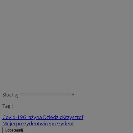
Słuchaj
⏵︎
Tagi:
Covid-19
Grażyna Dziedzic
Krzysztof
Mejer
prezydent
wiceprezydent
Udostępnij