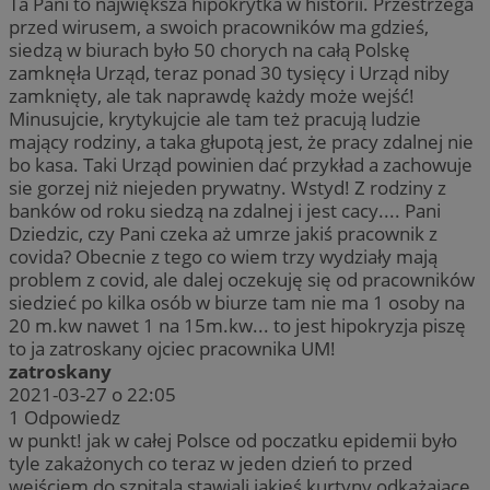
Ta Pani to największa hipokrytka w historii. Przestrzega
przed wirusem, a swoich pracowników ma gdzieś,
siedzą w biurach było 50 chorych na całą Polskę
zamknęła Urząd, teraz ponad 30 tysięcy i Urząd niby
zamknięty, ale tak naprawdę każdy może wejść!
Minusujcie, krytykujcie ale tam też pracują ludzie
mający rodziny, a taka głupotą jest, że pracy zdalnej nie
bo kasa. Taki Urząd powinien dać przykład a zachowuje
sie gorzej niż niejeden prywatny. Wstyd! Z rodziny z
banków od roku siedzą na zdalnej i jest cacy.... Pani
Dziedzic, czy Pani czeka aż umrze jakiś pracownik z
covida? Obecnie z tego co wiem trzy wydziały mają
problem z covid, ale dalej oczekuję się od pracowników
siedzieć po kilka osób w biurze tam nie ma 1 osoby na
20 m.kw nawet 1 na 15m.kw... to jest hipokryzja piszę
to ja zatroskany ojciec pracownika UM!
zatroskany
2021-03-27 o 22:05
1
Odpowiedz
w punkt! jak w całej Polsce od poczatku epidemii było
tyle zakażonych co teraz w jeden dzień to przed
wejściem do szpitala stawiali jakieś kurtyny odkażające