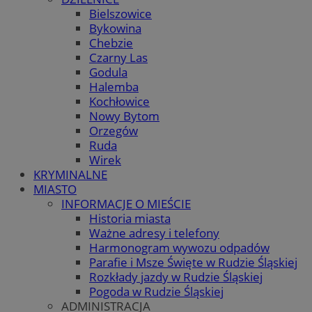
Bielszowice
Bykowina
Chebzie
Czarny Las
Godula
Halemba
Kochłowice
Nowy Bytom
Orzegów
Ruda
Wirek
KRYMINALNE
MIASTO
INFORMACJE O MIEŚCIE
Historia miasta
Ważne adresy i telefony
Harmonogram wywozu odpadów
Parafie i Msze Święte w Rudzie Śląskiej
Rozkłady jazdy w Rudzie Śląskiej
Pogoda w Rudzie Śląskiej
ADMINISTRACJA