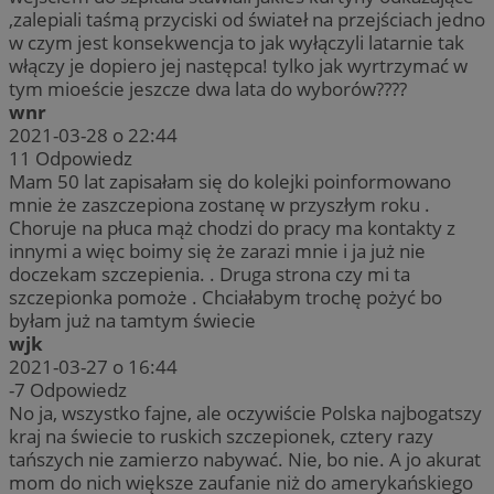
,zalepiali taśmą przyciski od świateł na przejściach jedno
w czym jest konsekwencja to jak wyłączyli latarnie tak
włączy je dopiero jej następca! tylko jak wyrtrzymać w
tym mioeście jeszcze dwa lata do wyborów????
wnr
2021-03-28 o 22:44
11
Odpowiedz
Mam 50 lat zapisałam się do kolejki poinformowano
mnie że zaszczepiona zostanę w przyszłym roku .
Choruje na płuca mąż chodzi do pracy ma kontakty z
innymi a więc boimy się że zarazi mnie i ja już nie
doczekam szczepienia. . Druga strona czy mi ta
szczepionka pomoże . Chciałabym trochę pożyć bo
byłam już na tamtym świecie
wjk
2021-03-27 o 16:44
-7
Odpowiedz
No ja, wszystko fajne, ale oczywiście Polska najbogatszy
kraj na świecie to ruskich szczepionek, cztery razy
tańszych nie zamierzo nabywać. Nie, bo nie. A jo akurat
mom do nich większe zaufanie niż do amerykańskiego