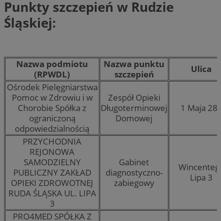
Punkty szczepień w Rudzie
Śląskiej:
Nazwa podmiotu
Nazwa punktu
Ulica
(RPWDL)
szczepień
Ośrodek Pielęgniarstwa
Pomoc w Zdrowiu i w
Zespół Opieki
Chorobie Spółka z
Długoterminowej
1 Maja 28
ograniczoną
Domowej
odpowiedzialnością
PRZYCHODNIA
REJONOWA
SAMODZIELNY
Gabinet
Wincenteg
PUBLICZNY ZAKŁAD
diagnostyczno-
Lipa 3
OPIEKI ZDROWOTNEJ
zabiegowy
RUDA ŚLĄSKA UL. LIPA
3
PRO4MED SPÓŁKA Z