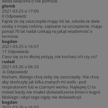
woda święcona ci nie pomoże.
głomb
2021-03-25 o 17:00
0
Odpowiedz
Fajnie że się zaszczepiła mając 66 lat, szkoda że dwie
osoby z mojej rodziny, zapisane na szczepienie, mając
ponad 70 lat nadal czekają na jakąś wiadomość o
terminie
bogdan
2021-03-25 o 16:57
17
Odpowiedz
Ciesz się za to dłużej pożyją ,nie kochasz ich czy co?
rudaśl
2021-03-26 o 06:33
-6
Odpowiedz
Kocham, dlatego chcę żeby się zaszczepiły. Nie chcę
aby skończyły jak kilka znanych mi osób - pod
respiratorem lub w czarnym worku. Najlepiej Ci to
mówić kiedy nie miałeś doświadczenia śmierci kogoś
bliskiego i obyś tego nigdy nie doświadczył.
bogdan
2021-03-26 o 16:03