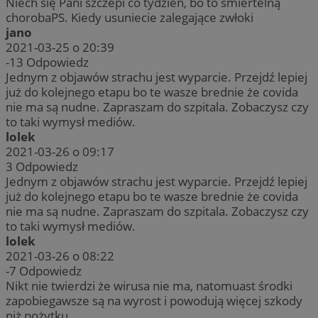
Niech się Pani szczepi co tydzień, bo to śmiertelną
chorobaPS. Kiedy usuniecie zalegające zwłoki
jano
2021-03-25 o 20:39
-13
Odpowiedz
Jednym z objawów strachu jest wyparcie. Przejdź lepiej
już do kolejnego etapu bo te wasze brednie że covida
nie ma są nudne. Zapraszam do szpitala. Zobaczysz czy
to taki wymysł mediów.
lolek
2021-03-26 o 09:17
3
Odpowiedz
Jednym z objawów strachu jest wyparcie. Przejdź lepiej
już do kolejnego etapu bo te wasze brednie że covida
nie ma są nudne. Zapraszam do szpitala. Zobaczysz czy
to taki wymysł mediów.
lolek
2021-03-26 o 08:22
-7
Odpowiedz
Nikt nie twierdzi że wirusa nie ma, natomuast środki
zapobiegawsze są na wyrost i powodują więcej szkody
niż pożytku.