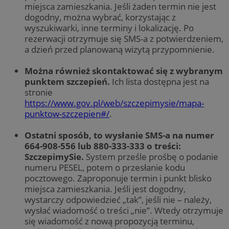
miejsca zamieszkania. Jeśli żaden termin nie jest
dogodny, można wybrać, korzystając z
wyszukiwarki, inne terminy i lokalizację. Po
rezerwacji otrzymuje się SMS-a z potwierdzeniem,
a dzień przed planowaną wizytą przypomnienie.
Można również skontaktować się z wybranym
punktem szczepień.
Ich lista dostępna jest na
stronie
https://www.gov.pl/web/szczepimysie/mapa-
punktow-szczepien#/
.
Ostatni sposób, to wysłanie SMS-a na numer
664-908-556 lub 880-333-333 o treści:
SzczepimySie.
System prześle prośbę o podanie
numeru PESEL, potem o przesłanie kodu
pocztowego. Zaproponuje termin i punkt blisko
miejsca zamieszkania. Jeśli jest dogodny,
wystarczy odpowiedzieć „tak”, jeśli nie – należy,
wysłać wiadomość o treści „nie”. Wtedy otrzymuje
się wiadomość z nową propozycją terminu,