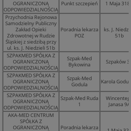
OGRANICZONĄ
Punkt szczepień
1 Maja 318
ODPOWIEDZIALNOŚCIĄ
Przychodnia Rejonowa
Samodzielny Publiczny
Zakład Opieki
Poradnia lekarza
ks. J. Niedzi
Zdrowotnej w Rudzie
POZ
51b
Śląskiej z siedzibą przy
ul. ks. J. Niedzieli 51b
SZPAKMED SPÓŁKA Z
Szpak-Med
OGRANICZONĄ
Szpaków 3
Bykowina
ODPOWIEDZIALNOŚCIĄ
SZPAKMED SPÓŁKA Z
Szpak-Med
OGRANICZONĄ
Karola Goduli
Godula
ODPOWIEDZIALNOŚCIĄ
SZPAKMED SPÓŁKA Z
Szpak-Med Ruda
Wincenteg
OGRANICZONĄ
1
Janasa 9A
ODPOWIEDZIALNOŚCIĄ
AKA-MED CENTRUM
SPÓŁKA Z
OGRANICZONĄ
Poradnia lekarza
1 Maja 32