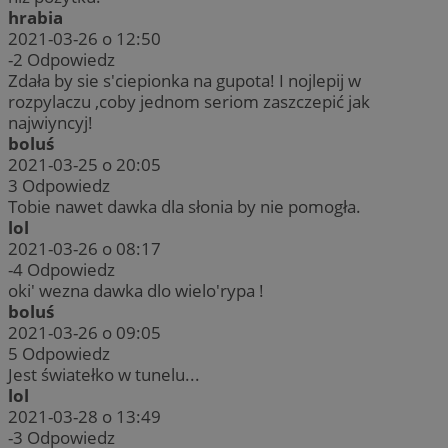
hrabia
2021-03-26 o 12:50
-2
Odpowiedz
Zdała by sie s'ciepionka na gupota! I nojlepij w
rozpylaczu ,coby jednom seriom zaszczepić jak
najwiyncyj!
boluś
2021-03-25 o 20:05
3
Odpowiedz
Tobie nawet dawka dla słonia by nie pomogła.
lol
2021-03-26 o 08:17
-4
Odpowiedz
oki' wezna dawka dlo wielo'rypa !
boluś
2021-03-26 o 09:05
5
Odpowiedz
Jest światełko w tunelu...
lol
2021-03-28 o 13:49
-3
Odpowiedz