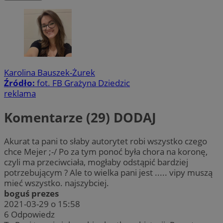
Karolina Bauszek-Żurek
Źródło:
fot. FB Grażyna Dziedzic
reklama
Komentarze (29)
DODAJ
Akurat ta pani to słaby autorytet robi wszystko czego
chce Mejer ;-/ Po za tym ponoć była chora na koronę,
czyli ma przeciwciała, mogłaby odstąpić bardziej
potrzebującym ? Ale to wielka pani jest ..... vipy muszą
mieć wszystko. najszybciej.
boguś prezes
2021-03-29 o 15:58
6
Odpowiedz