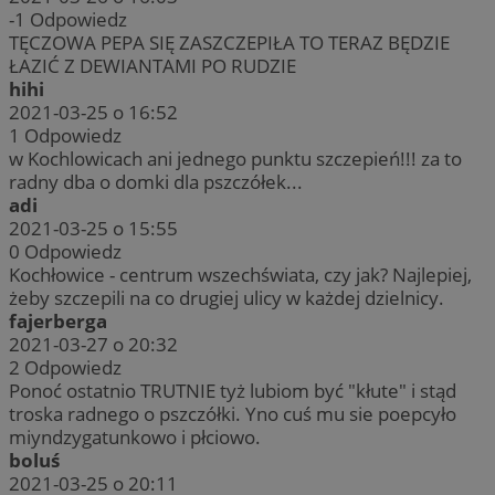
-1
Odpowiedz
TĘCZOWA PEPA SIĘ ZASZCZEPIŁA TO TERAZ BĘDZIE
ŁAZIĆ Z DEWIANTAMI PO RUDZIE
hihi
2021-03-25 o 16:52
1
Odpowiedz
w Kochlowicach ani jednego punktu szczepień!!! za to
radny dba o domki dla pszczółek...
adi
2021-03-25 o 15:55
0
Odpowiedz
Kochłowice - centrum wszechświata, czy jak? Najlepiej,
żeby szczepili na co drugiej ulicy w każdej dzielnicy.
fajerberga
2021-03-27 o 20:32
2
Odpowiedz
Ponoć ostatnio TRUTNIE tyż lubiom być "kłute" i stąd
troska radnego o pszczółki. Yno cuś mu sie poepcyło
miyndzygatunkowo i płciowo.
boluś
2021-03-25 o 20:11