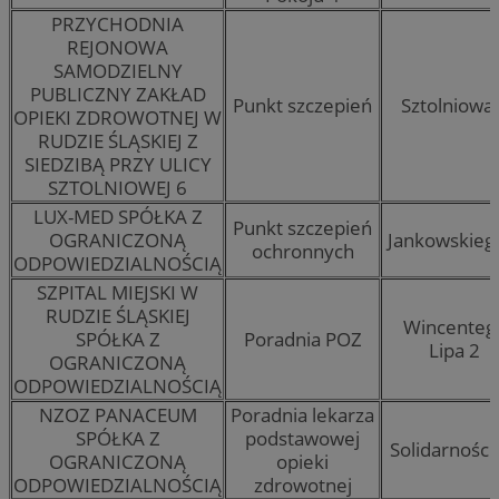
PRZYCHODNIA
REJONOWA
SAMODZIELNY
PUBLICZNY ZAKŁAD
Punkt szczepień
Sztolniowa
OPIEKI ZDROWOTNEJ W
RUDZIE ŚLĄSKIEJ Z
SIEDZIBĄ PRZY ULICY
SZTOLNIOWEJ 6
LUX-MED SPÓŁKA Z
Punkt szczepień
OGRANICZONĄ
Jankowskieg
ochronnych
ODPOWIEDZIALNOŚCIĄ
SZPITAL MIEJSKI W
RUDZIE ŚLĄSKIEJ
Wincenteg
SPÓŁKA Z
Poradnia POZ
Lipa 2
OGRANICZONĄ
ODPOWIEDZIALNOŚCIĄ
NZOZ PANACEUM
Poradnia lekarza
SPÓŁKA Z
podstawowej
Solidarności
OGRANICZONĄ
opieki
ODPOWIEDZIALNOŚCIĄ
zdrowotnej