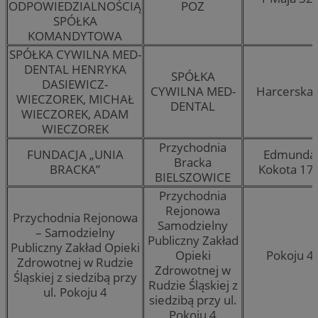
ODPOWIEDZIALNOŚCIĄ
POZ
SPÓŁKA
KOMANDYTOWA
SPÓŁKA CYWILNA MED-
DENTAL HENRYKA
SPÓŁKA
DASIEWICZ-
CYWILNA MED-
Harcerska 
WIECZOREK, MICHAŁ
DENTAL
WIECZOREK, ADAM
WIECZOREK
Przychodnia
FUNDACJA „UNIA
Edmunda
Bracka
BRACKA”
Kokota 17
BIELSZOWICE
Przychodnia
Rejonowa
Przychodnia Rejonowa
Samodzielny
– Samodzielny
Publiczny Zakład
Publiczny Zakład Opieki
Opieki
Pokoju 4
Zdrowotnej w Rudzie
Zdrowotnej w
Śląskiej z siedzibą przy
Rudzie Śląskiej z
ul. Pokoju 4
siedzibą przy ul.
Pokoju 4