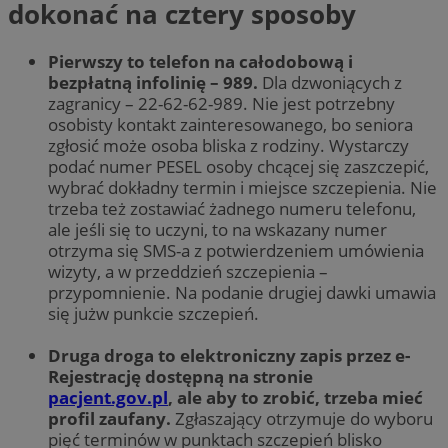
dokonać na cztery sposoby
Pierwszy to telefon na całodobową i
bezpłatną infolinię – 989.
Dla dzwoniących z
zagranicy – 22-62-62-989. Nie jest potrzebny
osobisty kontakt zainteresowanego, bo seniora
zgłosić może osoba bliska z rodziny. Wystarczy
podać numer PESEL osoby chcącej się zaszczepić,
wybrać dokładny termin i miejsce szczepienia. Nie
trzeba też zostawiać żadnego numeru telefonu,
ale jeśli się to uczyni, to na wskazany numer
otrzyma się SMS-a z potwierdzeniem umówienia
wizyty, a w przeddzień szczepienia –
przypomnienie. Na podanie drugiej dawki umawia
się jużw punkcie szczepień.
Druga droga to elektroniczny zapis przez e-
Rejestrację dostępną na stronie
pacjent.gov.pl
, ale aby to zrobić, trzeba mieć
profil zaufany.
Zgłaszający otrzymuje do wyboru
pięć terminów w punktach szczepień blisko