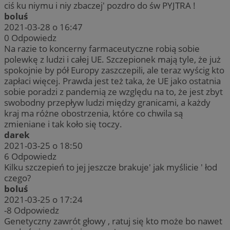
ciś ku niymu i niy zbaczej' pozdro do św PYJTRA !
boluś
2021-03-28 o 16:47
0
Odpowiedz
Na razie to koncerny farmaceutyczne robią sobie
polewkę z ludzi i całej UE. Szczepionek mają tyle, że już
spokojnie by pół Europy zaszczepili, ale teraz wyścig kto
zapłaci więcej. Prawda jest też taka, że UE jako ostatnia
sobie poradzi z pandemią ze względu na to, że jest zbyt
swobodny przepływ ludzi między granicami, a każdy
kraj ma różne obostrzenia, które co chwila są
zmieniane i tak koło się toczy.
darek
2021-03-25 o 18:50
6
Odpowiedz
Kilku szczepień to jej jeszcze brakuje' jak myślicie ' łod
czego?
boluś
2021-03-25 o 17:24
-8
Odpowiedz
Genetyczny zawrót głowy , ratuj się kto może bo nawet