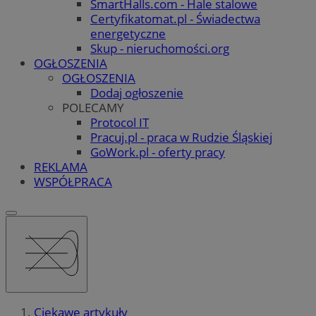
SmartHalls.com - Hale stalowe
Certyfikatomat.pl - Świadectwa
energetyczne
Skup - nieruchomości.org
OGŁOSZENIA
OGŁOSZENIA
Dodaj ogłoszenie
POLECAMY
Protocol IT
Pracuj.pl - praca w Rudzie Śląskiej
GoWork.pl - oferty pracy
REKLAMA
WSPÓŁPRACA
Ciekawe artykuły