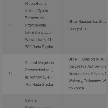
Niepubliczny
Zakład Opieki
Zdrowotnej
Ulice: Raciborska, Sło
11
Przychodnia
(parzyste)
Lekarska s. c, ul.
Wawelska 7, 41-
700 Ruda Śląska
Ulice: 1 Maja od nr 365
Zespół Miejskich
(parzyste), Astrów, Br
Przedszkoli nr 1,
12
Noworudzka, Różana, S
ul. Astrów 5, 41-
Walenty, Tulipanów, We
700 Ruda Śląska
do końca
Szkoła
Podstawowa nr