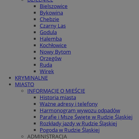
Bielszowice
Bykowina
Chebzie
Czarny Las
Godula
Halemba
Kochłowice
Nowy Bytom
Orzegów
Ruda
Wirek
KRYMINALNE
MIASTO
INFORMACJE O MIEŚCIE
Historia miasta
Ważne adresy i telefony
Harmonogram wywozu odpadów
Parafie i Msze Święte w Rudzie Śląskiej
Rozkłady jazdy w Rudzie Śląskiej
Pogoda w Rudzie Śląskiej
ADMINISTRACJA