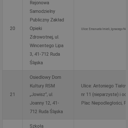
Rejonowa
Samodzielny
Publiczny Zakład
20
Opieki
Ulice: Emanuela Imieli, Ignacego No
Zdrowotnej, ul.
Wincentego Lipa
3, 41-712 Ruda
Śląska
Osiedlowy Dom
Kultury RSM
Ulice: Antoniego Tiałow
21
„Jowisz”, ul.
nr 11 (nieparzyste) i od
Joanny 12, 41-
Plac Niepodległości, P
712 Ruda Śląska
Szkoła