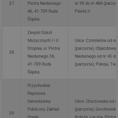
27
Piotra Niedurnego
nr 38 do nr 48A (parzyst
46, 41-709 Ruda
Pawła II
Śląska
Zespół Szkół
Muzycznych I i II
Ulice: Czrnoleśna od nr 
Stopnia, ul. Piotra
(parzyste), Objazdowa o
28
Niedurnego 36,
Niedurnego od nr 43 do 
41-709 Ruda
(parzyste), Pokoju, Ta
Śląska
Przychodnia
Rejonowa
Samodzielny
Ulice: Chorzowska od nr
Publiczny Zakład
(parzyste), Grochowska
29
Opieki
Kolista, Łączna, Piotra