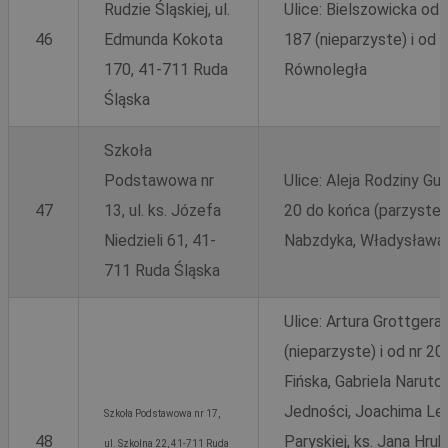
Rudzie Śląskiej, ul.
Ulice: Bielszowicka od
46
Edmunda Kokota
187 (nieparzyste) i od 
170, 41-711 Ruda
Równoległa
Śląska
Szkoła
Podstawowa nr
Ulice: Aleja Rodziny Gur
Provider
/
Okres
Nazwa
Opis
47
13, ul. ks. Józefa
20 do końca (parzyste) 
Domena
Provider
przechowywania
/
Okres
Nazwa
Opi
Domena
przechowywania
ttwid
.tiktok.com
11 miesięcy 4
Ten plik cookie jest 
Niedzieli 61, 41-
Nabzdyka, Władysława 
Provider
/
Okres
Nazwa
tygodnie
analitykami i dostos
_clsk
1 dzień
Ten
Microsoft
Domena
przechowywania
treści na podstawie i
pow
711 Ruda Śląska
rudaslaska.com.pl
bez konkretnych szc
opr
_fbp
2 miesiące 4
Meta Platform
kategoryzacja jest w
Clar
tygodnie
Inc.
uży
.rudaslaska.com.pl
Ulice: Artura Grottger
prz
o s
(nieparzyste) i od nr 2
wie
jed
Fińska, Gabriela Naruto
cel
FCCDCF
.rudaslaska.com.pl
1 rok 4 tygodnie
Ten
Jedności, Joachima Le
MR
1 tydzień
Microsoft
Szkoła Podstawowa nr 17,
do 
Corporation
prz
48
Paryskiej, ks. Jana Hr
.c.clarity.ms
ul. Szkolna 22, 41-711 Ruda