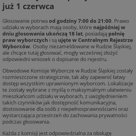
już 1 czerwca
Głosowanie potrwa
od godziny 7:00 do 21:00
. Prawo
udziału w wyborach mają osoby, które
najpóźniej w
dniu głosowania ukończą 18 lat
, posiadają
pełnię
praw wyborczych
i są
ujęte w Centralnym Rejestrze
Wyborców
. Osoby niezameldowane w Rudzie Śląskiej,
ale chcące tutaj głosować, mogły wcześniej złożyć
odpowiedni wniosek o dopisanie do rejestru.
Obwodowe Komisje Wyborcze w Rudzie Śląskiej zostały
rozmieszczone strategicznie, tak aby zapewnić łatwy
dostęp wszystkim uprawnionym wyborcom. Lokalizacje
te zostały wybrane z myślą o maksymalnym ułatwieniu
mieszkańcom udziału w wyborach, z uwzględnieniem
takich czynników jak dostępność komunikacyjna,
dostosowanie dla osób z niepełnosprawnościami oraz
wystarczająca przestrzeń do zachowania prywatności
podczas głosowania.
Każda z komisji jest odpowiedzialna za obsługę