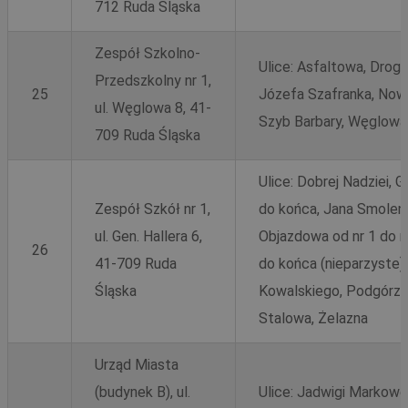
712 Ruda Śląska
Zespół Szkolno-
Ulice: Asfaltowa, Drog
Przedszkolny nr 1,
25
Józefa Szafranka, Now
ul. Węglowa 8, 41-
Szyb Barbary, Węglowa,
709 Ruda Śląska
Ulice: Dobrej Nadziei, 
Zespół Szkół nr 1,
do końca, Jana Smoleni
ul. Gen. Hallera 6,
Objazdowa od nr 1 do nr
26
41-709 Ruda
do końca (nieparzyste),
Śląska
Kowalskiego, Podgórze,
Stalowa, Żelazna
Urząd Miasta
(budynek B), ul.
Ulice: Jadwigi Markowej