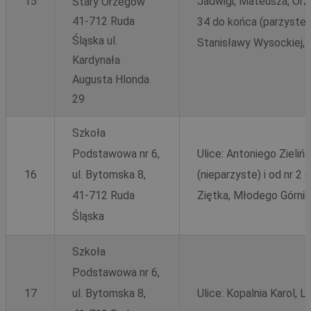
15
Jadwigi, Mateusza, Orz
Stary Orzegów”
41-712 Ruda
34 do końca (parzyste)
Śląska ul.
Stanisławy Wysockiej, 
Kardynała
Augusta Hlonda
29
Szkoła
Podstawowa nr 6,
Ulice: Antoniego Zieli
16
ul. Bytomska 8,
(nieparzyste) i od nr 2
41-712 Ruda
Ziętka, Młodego Górnik
Śląska
Szkoła
Podstawowa nr 6,
17
ul. Bytomska 8,
Ulice: Kopalnia Karol, 