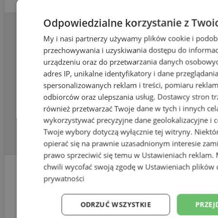
Odpowiedzialne korzystanie z Twoi
II Liceum
Ulice: Działkowców, Gr
My i nasi partnerzy używamy plików cookie i podob
Ogólnokształcące
Jarosława Dąbrowskiego
przechowywania i uzyskiwania dostępu do informac
z Oddziałami
Ursyna Niemcewicza, ks
urządzeniu oraz do przetwarzania danych osobowych
Dwujęzycznymi
adres IP, unikalne identyfikatory i dane przeglądani
Różyckiego, Michała Og
37
im. G. Morcinka, ul.
spersonalizowanych reklam i treści, pomiaru reklam i
Oskara Kolberga, Pelagi
odbiorców oraz ulepszania usług.
Dostawcy stron tr
Alojzego
Pocztowa, Tadeusza Sy
również przetwarzać Twoje dane w tych i innych cel
Jankowskiego 22,
Targowa, Teatralna, W
wykorzystywać precyzyjne dane geolokalizacyjne i c
41-710 Ruda
Twoje wybory dotyczą wyłącznie tej witryny. Niekt
Noskowskiego
Śląska
opierać się na prawnie uzasadnionym interesie zami
prawo sprzeciwić się temu w
Ustawieniach reklam
.
II Liceum
chwili wycofać swoją zgodę w
Ustawieniach plików 
prywatności
Ogólnokształcące
z Oddziałami
ODRZUĆ WSZYSTKIE
PRZEJ
Dwujęzycznymi
Ulice: 1 Maja od nr 239