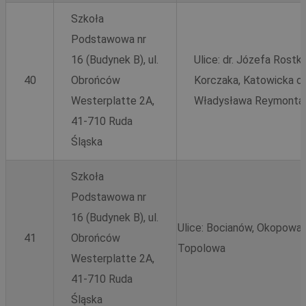
Szkoła
QeSessID
rudaslaska.com.pl
1 rok
Podstawowa nr
16 (Budynek B), ul.
Ulice: dr. Józefa Rostk
40
Obrońców
Korczaka, Katowicka od
MvSessID
rudaslaska.com.pl
1 rok
Westerplatte 2A,
Władysława Reymonta
41-710 Ruda
msToken
.tiktok.com
1 tydzień 
Śląska
Szkoła
Podstawowa nr
16 (Budynek B), ul.
Pol
Ulice: Bocianów, Okopowa,
41
Obrońców
Topolowa
Westerplatte 2A,
41-710 Ruda
Śląska