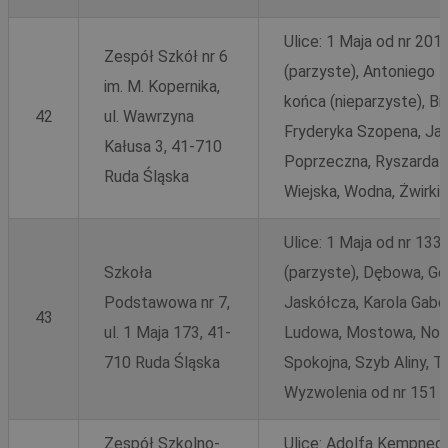
__cf_bm
30 minu
Cloudflare Inc.
.x.com
Ulice: 1 Maja od nr 201
Zespół Szkół nr 6
(parzyste), Antoniego N
im. M. Kopernika,
końca (nieparzyste), Bi
42
ul. Wawrzyna
Fryderyka Szopena, Jana
Kałusa 3, 41-710
Poprzeczna, Ryszarda 
Ruda Śląska
Wiejska, Wodna, Żwirki 
Ulice: 1 Maja od nr 133 
__cf_bm
29 minut
Cloudflare Inc.
sekun
.twitter.com
Szkoła
(parzyste), Dębowa, Ge
Podstawowa nr 7,
Jaskółcza, Karola Gabo
43
ul. 1 Maja 173, 41-
Ludowa, Mostowa, Nowa
710 Ruda Śląska
Spokojna, Szyb Aliny,
Wyzwolenia od nr 151 
Zespół Szkolno-
Ulice: Adolfa Kempneg