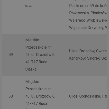
_ga
1 rok 1 miesiąc
Ta 
Google LLC
Piaski od nr 59 do końc
Śląska
pow
.rudaslaska.com.pl
Uni
Pawłowska, Pionierów,
sta
MUID
1 rok
Microsoft
pow
Corporation
Walerego Wróblewskieg
usł
.clarity.ms
Ten
Wojciecha Drzymały, Ws
roz
uży
prz
wyg
Miejskie
iden
on 
Przedszkole nr
żąd
Ulice: Drozdów, Gwareck
słu
49
43, ul. Drozdów 6,
dot
Kanarków, Sikorek, Sk
ses
41-717 Ruda
rap
wit
SM
.c.clarity.ms
Sesja
Śląska
_ga_ES69V3SCKQ
.rudaslaska.com.pl
1 rok 1 miesiąc
Ten
prz
utr
Miejskie
OAID
1 rok
Pow
OpenX
Przedszkole nr
rek
Technologies Inc.
ANONCHK
9 minut 58
Microsoft
dla
reklama.silnet.pl
sekund
Corporation
50
43, ul. Drozdów 6,
Ulice: Górnośląska, H
czy
.c.clarity.ms
okr
41-717 Ruda
uży
zwi