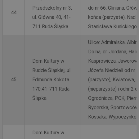
Przedszkolny nr 3,
do nr 66, Gliniana, Głów
VISITOR_PRIVACY_METADATA
5 miesięc
YouTube
44
tygodni
.youtube.com
ul. Główna 40, 41-
końca (parzyste), Nad 
711 Ruda Śląska
Stanisława Kunickiego,
Ulice: Admiralska, Alb
Dolna, dr. Jordana, Ha
Dom Kultury w
Kasprowicza, Jaworowa,
Rudzie Śląskiej, ul.
Józefa Niedzieli od nr 1
45
Edmunda Kokota
(parzyste), Kwiatowa, M
170,41-711 Ruda
(nieparzyste) i odnr 2 
Śląska
Ogrodnicza, PCK, Piern
CookieScriptConsent
4 tygodnie 
CookieScript
Rycerska, Sportowców,
rudaslaska.com.pl
Kossaka, Wypoczynkow
Dom Kultury w