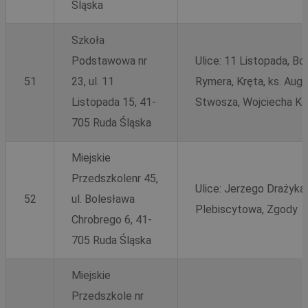
Śląska
nie
uży
coo
moż
Szkoła
śle
dom
MR
1 tydzień
Microsoft
Podstawowa nr
Ulice: 11 Listopada, Bo
Corporation
__eoi
.rudaslaska.com.pl
5 miesięcy 4
Ten
.c.bing.com
51
23, ul. 11
Rymera, Kręta, ks. Augu
tygodnie
do 
zaa
Listopada 15, 41-
Stwosza, Wojciecha Ko
i in
int
pop
705 Ruda Śląska
MUID
1 rok
Microsoft
uży
Corporation
wyd
.bing.com
int
Miejskie
_clck
.rudaslaska.com.pl
1 rok
Ten
Przedszkolenr 45,
do 
Ulice: Jerzego Drażyka,
uży
52
ul. Bolesława
zaa
int
Plebiscytowa, Zgody
doś
Chrobrego 6, 41-
uży
fun
705 Ruda Śląska
int
_clsk
1 dzień
Ten
Microsoft
YSC
Sesja
Google LLC
Miejskie
pow
.rudaslaska.com.pl
.youtube.com
opr
Przedszkole nr
Clar
uży