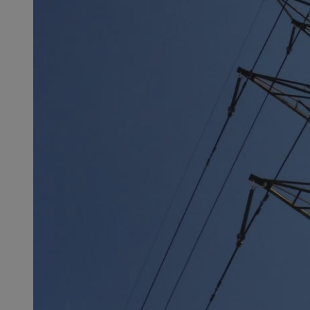
SessID
QeSessID
MvSessID
CookieScriptConse
VISITOR_PRIVACY_
msToken
Provider
Nazwa
Domena
Nazwa