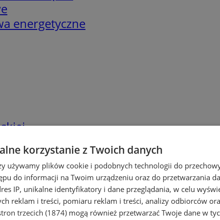
we
twa energetyczne
skiej
lne korzystanie z Twoich danych
rzy używamy plików cookie i podobnych technologii do przechow
ępu do informacji na Twoim urządzeniu oraz do przetwarzania 
dres IP, unikalne identyfikatory i dane przeglądania, w celu wyświ
h reklam i treści, pomiaru reklam i treści, analizy odbiorców or
tron trzecich (1874)
mogą również przetwarzać Twoje dane w tych