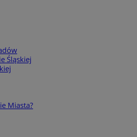
adów
e Śląskiej
kiej
ie Miasta?