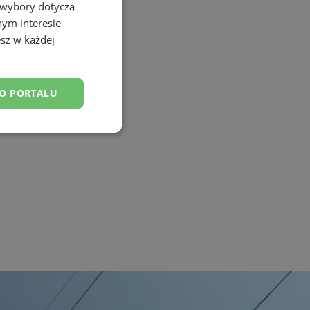
 wybory dotyczą
nym interesie
sz w każdej
DO PORTALU
esklasyfikowane
ane
owanie użytkownika i
j.