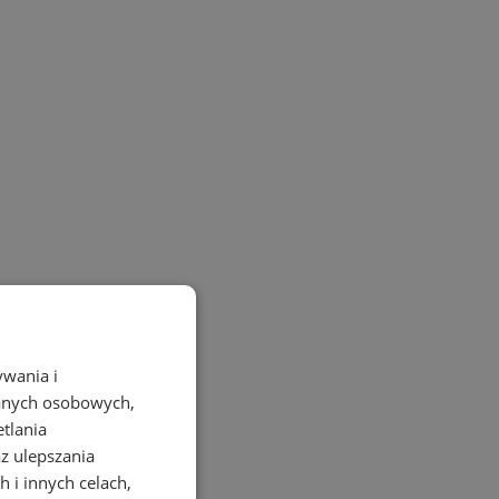
ywania i
danych osobowych,
etlania
az ulepszania
 i innych celach,