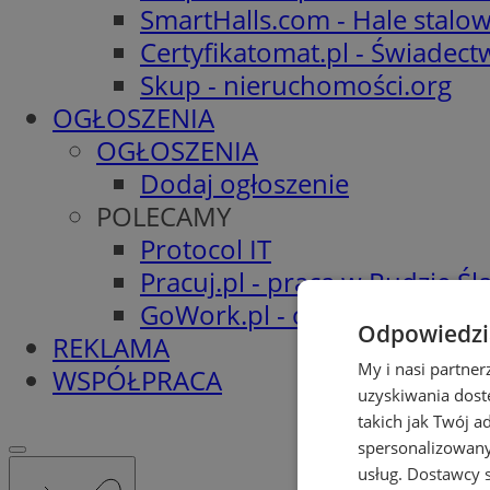
SmartHalls.com - Hale stalo
Certyfikatomat.pl - Świadec
Skup - nieruchomości.org
OGŁOSZENIA
OGŁOSZENIA
Dodaj ogłoszenie
POLECAMY
Protocol IT
Pracuj.pl - praca w Rudzie Ślą
GoWork.pl - oferty pracy
Odpowiedzia
REKLAMA
My i nasi partne
WSPÓŁPRACA
uzyskiwania dost
takich jak Twój a
spersonalizowanyc
usług.
Dostawcy s