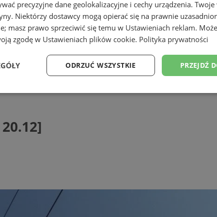
wać precyzyjne dane geolokalizacyjne i cechy urządzenia. Twoje
tryny. Niektórzy dostawcy mogą opierać się na prawnie uzasadnio
ie; masz prawo sprzeciwić się temu w
Ustawieniach reklam
. Może
woją zgodę w
Ustawieniach plików cookie
.
Polityka prywatności
EGÓŁY
ODRZUĆ WSZYSTKIE
PRZEJDŹ 
12]
Wydajność
Targetowanie
Funkcjonalność
Ni
 20.12]
ezbędne
Wydajność
Targetowanie
Funkcjonalność
Niesklasyfikow
ie umożliwiają korzystanie z podstawowych funkcji strony internetowej, takich jak log
Bez niezbędnych plików cookie nie można prawidłowo korzystać ze strony internetowe
Provider
/
Okres
Opis
Domena
przechowywania