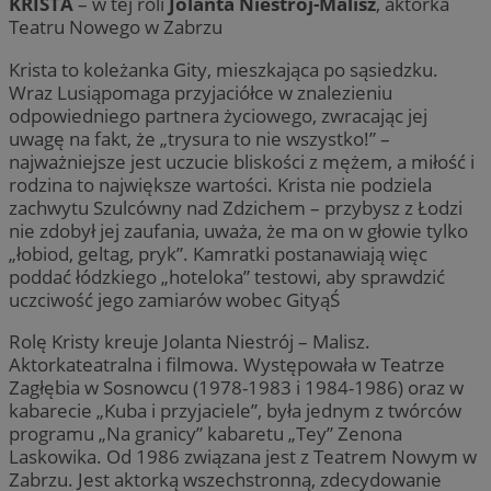
KRISTA
– w tej roli
Jolanta Niestrój-Malisz
, aktorka
Teatru Nowego w Zabrzu
Krista to koleżanka Gity, mieszkająca po sąsiedzku.
Wraz Lusiąpomaga przyjaciółce w znalezieniu
odpowiedniego partnera życiowego, zwracając jej
uwagę na fakt, że „trysura to nie wszystko!” –
najważniejsze jest uczucie bliskości z mężem, a miłość i
rodzina to największe wartości. Krista nie podziela
zachwytu Szulcówny nad Zdzichem – przybysz z Łodzi
nie zdobył jej zaufania, uważa, że ma on w głowie tylko
„łobiod, geltag, pryk”. Kamratki postanawiają więc
poddać łódzkiego „hoteloka” testowi, aby sprawdzić
uczciwość jego zamiarów wobec GityąŚ
Rolę Kristy kreuje Jolanta Niestrój – Malisz.
Aktorkateatralna i filmowa. Występowała w Teatrze
Zagłębia w Sosnowcu (1978-1983 i 1984-1986) oraz w
kabarecie „Kuba i przyjaciele”, była jednym z twórców
programu „Na granicy” kabaretu „Tey” Zenona
Laskowika. Od 1986 związana jest z Teatrem Nowym w
Zabrzu. Jest aktorką wszechstronną, zdecydowanie