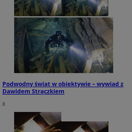
Podwodny świat w obiektywie – wywiad z
Dawidem Strączkiem
8