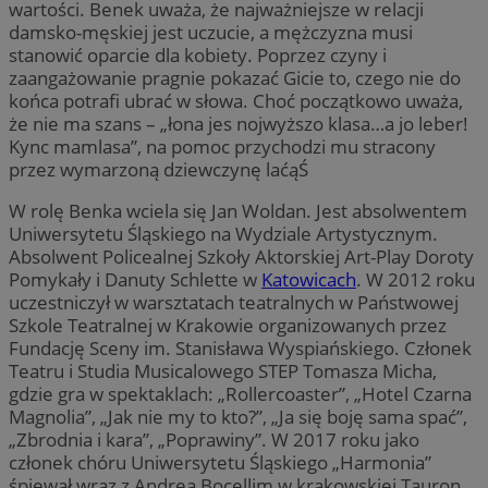
wartości. Benek uważa, że najważniejsze w relacji
damsko-męskiej jest uczucie, a mężczyzna musi
stanowić oparcie dla kobiety. Poprzez czyny i
zaangażowanie pragnie pokazać Gicie to, czego nie do
końca potrafi ubrać w słowa. Choć początkowo uważa,
że nie ma szans – „łona jes nojwyższo klasa…a jo leber!
Kync mamlasa”, na pomoc przychodzi mu stracony
przez wymarzoną dziewczynę laćąŚ
W rolę Benka wciela się Jan Woldan. Jest absolwentem
Uniwersytetu Śląskiego na Wydziale Artystycznym.
Absolwent Policealnej Szkoły Aktorskiej Art-Play Doroty
Pomykały i Danuty Schlette w
Katowicach
. W 2012 roku
uczestniczył w warsztatach teatralnych w Państwowej
Szkole Teatralnej w Krakowie organizowanych przez
Fundację Sceny im. Stanisława Wyspiańskiego. Członek
Teatru i Studia Musicalowego STEP Tomasza Micha,
gdzie gra w spektaklach: „Rollercoaster”, „Hotel Czarna
Magnolia”, „Jak nie my to kto?”, „Ja się boję sama spać”,
„Zbrodnia i kara”, „Poprawiny”. W 2017 roku jako
członek chóru Uniwersytetu Śląskiego „Harmonia”
śpiewał wraz z Andreą Bocellim w krakowskiej Tauron