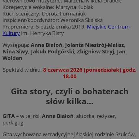
Kierownictwo muzyczne: Marzena Mikuła-Drabek
Korepetycje wokalne: Martyna Kubiak
Ruch sceniczny: Dorota Furmaniuk
Inspicjent/koordynator: Weronika Skalska
Prapremiera: 5 października 2019,
Miejskie Centrum
Kultury
im. Henryka Bisty
Występują:
Anna Białoń, Jolanta Niestrój-Malisz,
Nina Siwy, Jakub Podgórski, Zbigniew Stryj, Jan
Woldan
Spektakl w dniu:
8 czerwca
2026 (poniedziałek) godz.
18.00
Gita story, czyli o bohaterach
słów kilka…
GITA
– w tej roli
Anna Białoń
, aktorka, reżyser,
pedagog
Gita wychowana w tradycyjnej śląskiej rodzinie Szulców,