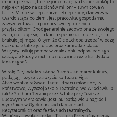
młoda, piękna – „fto roz jom ujrzoł, tyn tracioł spokój, to
najpiekniejszo na dziołchów milion” – suwnicowa w
hucie. Mimo swojej nieprzeciętnej urody, dziewczyna
twardo stąpa po ziemi, jest pracowita, gospodarna,
zawsze gotowa do pomocy swojej rodzinie i
przyjaciółkom. Choć generalnie zadowolona ze swojego
życia, nie czuje się do końca spełniona – do szczęścia
brakuje jej męża. O tym, że Gicie „chopa trzeba” wiedzą
doskonale także jej ojciec oraz kamratki z placu.
Wszyscy usiłują pomóc w znalezieniu odpowiedniego
szaca, ale każdy z nich ma nieco inną wizję kandydata
idealnegoąŚ
W rolę Gity wciela sięAnna Białoń – animator kultury,
pedagog, reżyser, założycielka Teatru Figa.
Absolwentka reżyserii teatru dzieci i młodzieży w
Państwowej Wyższej Szkole Teatralnej we Wrocławiu, a
także Studium Terapii przez Sztukę przy Teatrze
Ludowym w Krakowie. Jest laureatką wielu nagród i
wyróżnień w Ogólnopolskich Konkursach
Recytatorskich oraz festiwalach teatralnych.
Współpracowała z Lekkim Teatrem Przenośnym grając