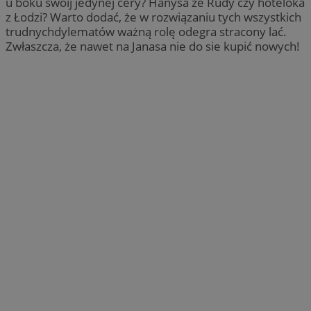
u boku swoij jedynej cery? Hanysa ze Rudy czy hoteloka
z Łodzi? Warto dodać, że w rozwiązaniu tych wszystkich
trudnychdylematów ważną rolę odegra stracony lać.
Zwłaszcza, że nawet na Janasa nie do sie kupić nowych!