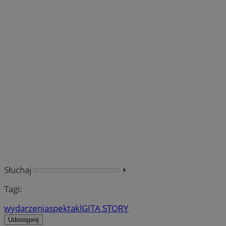
Słuchaj
⏵︎
Tagi:
wydarzenia
spektakl
GITA STORY
Udostępnij