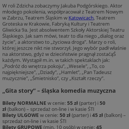
W roli Zdzicha zobaczymy Jakuba Podgórskiego. Aktor
młodego pokolenia, współpracował z Teatrem Nowym
w Zabrzu, Teatrem Śląskim w
Katowicach
, Teatrem
Groteska w Krakowie, Fabryką Kultury i Teatrem
Gliwicka 9a. Jest absolwentem Szkoły Aktorskiej Teatru
Śląskiego. Jak sam mówi, teatr to dla niego „dialog oraz
życie”, a aktorstwo to „życiowa droga”. Marzy o roli,
której jeszcze nikt nie stworzył. Jego wybór padł właśnie
na aktorstwo, gdyż w dzieciństwie pragnął zostaćąŚ
każdym. Wystąpił m.in. w takich spektaklach jak:
„Podróż do wnętrza pokoju”, „Wesele”, „To, co
najpiękniejsze”, „Dziady”, „Hamlet”, „Pan Tadeusz
muzycznie”, „Śmietnisko”, czy „Kształt rzeczy”.
„Gita story” – śląska komedia muzyczna
Bilety NORMALNE
w cenie:
55 zł
(parter) i
50
zł
(balkon) – sprzedaż on-line i w kasie ŚTI
Bilety ULGOWE
w cenie:
50 zł
(parter) i
45 zł
(balkon) –
sprzedaż on-line i w kasie ŚTI
Bilety GRUPOWE
(min. 10 osób) w cenie:
45