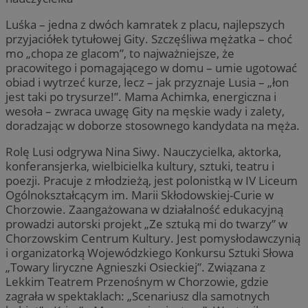
Luśka – jedna z dwóch kamratek z placu, najlepszych
przyjaciółek tytułowej Gity. Szczęśliwa mężatka – choć
mo „chopa ze glacom”, to najważniejsze, że
pracowitego i pomagającego w domu – umie ugotować
obiad i wytrzeć kurze, lecz – jak przyznaje Lusia – „łon
jest taki po trysurze!”. Mama Achimka, energiczna i
wesoła – zwraca uwagę Gity na męskie wady i zalety,
doradzając w doborze stosownego kandydata na męża.
Rolę Lusi odgrywa Nina Siwy. Nauczycielka, aktorka,
konferansjerka, wielbicielka kultury, sztuki, teatru i
poezji. Pracuje z młodzieżą, jest polonistką w IV Liceum
Ogólnokształcącym im. Marii Skłodowskiej-Curie w
Chorzowie. Zaangażowana w działalność edukacyjną
prowadzi autorski projekt „Ze sztuką mi do twarzy” w
Chorzowskim Centrum Kultury. Jest pomysłodawczynią
i organizatorką Wojewódzkiego Konkursu Sztuki Słowa
„Towary liryczne Agnieszki Osieckiej”. Związana z
Lekkim Teatrem Przenośnym w Chorzowie, gdzie
zagrała w spektaklach: „Scenariusz dla samotnych