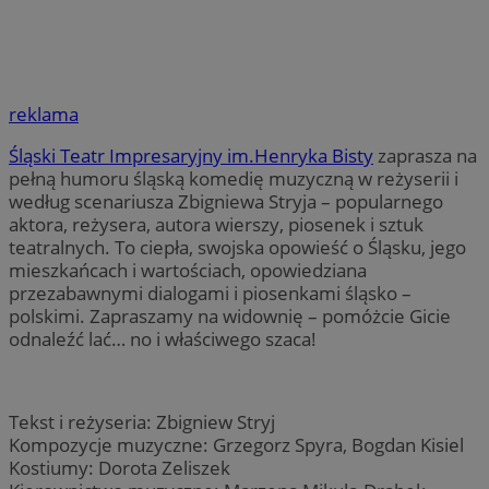
reklama
Śląski Teatr Impresaryjny im.Henryka Bisty
zaprasza na
pełną humoru śląską komedię muzyczną w reżyserii i
według scenariusza Zbigniewa Stryja – popularnego
aktora, reżysera, autora wierszy, piosenek i sztuk
teatralnych. To ciepła, swojska opowieść o Śląsku, jego
mieszkańcach i wartościach, opowiedziana
przezabawnymi dialogami i piosenkami śląsko –
polskimi. Zapraszamy na widownię – pomóżcie Gicie
odnaleźć lać… no i właściwego szaca!
Tekst i reżyseria: Zbigniew Stryj
Kompozycje muzyczne: Grzegorz Spyra, Bogdan Kisiel
Kostiumy: Dorota Zeliszek