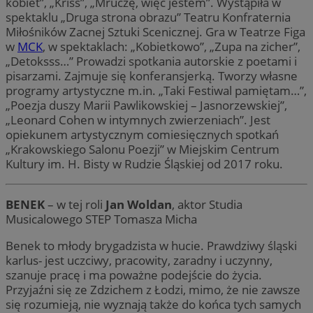
kobiet”, „Kriss”, „Mruczę, więc jestem”. Wystąpiła w
spektaklu „Druga strona obrazu” Teatru Konfraternia
Miłośników Zacnej Sztuki Scenicznej. Gra w Teatrze Figa
w
MCK
, w spektaklach: „Kobietkowo”, „Zupa na zicher”,
„Detoksss…” Prowadzi spotkania autorskie z poetami i
pisarzami. Zajmuje się konferansjerką. Tworzy własne
programy artystyczne m.in. „Taki Festiwal pamiętam…”,
„Poezja duszy Marii Pawlikowskiej – Jasnorzewskiej”,
„Leonard Cohen w intymnych zwierzeniach”. Jest
opiekunem artystycznym comiesięcznych spotkań
„Krakowskiego Salonu Poezji” w Miejskim Centrum
Kultury im. H. Bisty w Rudzie Śląskiej od 2017 roku.
BENEK
– w tej roli
Jan Woldan
, aktor Studia
Musicalowego STEP Tomasza Micha
Benek to młody brygadzista w hucie. Prawdziwy śląski
karlus- jest uczciwy, pracowity, zaradny i uczynny,
szanuje pracę i ma poważne podejście do życia.
Przyjaźni się ze Zdzichem z Łodzi, mimo, że nie zawsze
się rozumieją, nie wyznają także do końca tych samych