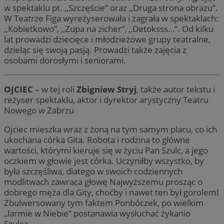
w spektaklu pt. ,,Szczęście” oraz ,,Druga strona obrazu”.
W Teatrze Figa wyreżyserowała i zagrała w spektaklach:
,,Kobietkowo”, ,,Zupa na zicher”, ,,Detoksss…”. Od kilku
lat prowadzi dziecięce i młodzieżowe grupy teatralne,
dzieląc się swoją pasją. Prowadzi także zajęcia z
osobami dorosłymi i seniorami.
OJCIEC
– w tej roli
Zbigniew Stryj
, także autor tekstu i
reżyser spektaklu, aktor i dyrektor arystyczny Teatru
Nowego w Zabrzu
Ojciec mieszka wraz z żoną na tym samym placu, co ich
ukochana córka Gita. Robota i rodzina to główne
wartości, którymi kieruje się w życiu Pan Szulc, a jego
oczkiem w głowie jest córka. Uczyniłby wszystko, by
była szczęśliwa, dlatego w swoich codziennych
modlitwach zawraca głowę Najwyższemu prosząc o
dobrego męża dla Gity, choćby i nawet ten był gorolem!
Zbulwersowany tym faktem Ponbóczek, po wielkim
„larmie w Niebie” postanawia wysłuchać żykanio
Szulca…