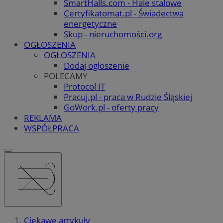
SmartHalls.com - Hale stalowe
Certyfikatomat.pl - Świadectwa
energetyczne
Skup - nieruchomości.org
OGŁOSZENIA
OGŁOSZENIA
Dodaj ogłoszenie
POLECAMY
Protocol IT
Pracuj.pl - praca w Rudzie Śląskiej
GoWork.pl - oferty pracy
REKLAMA
WSPÓŁPRACA
Ciekawe artykuły