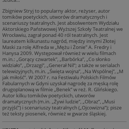
Zbigniew Stryj to popularny aktor, reżyser, autor
tomików poetyckich, utworów dramatycznych i
scenariuszy teatralnych. Jest absolwentem Wydziału
Aktorskiego Państwowej Wyższej Szkoły Teatralnej we
Wrocławiu, zagrał ponad 40 ról teatralnych. Jest
laureatem kilkunastu nagród, między innymi Złotej
Maski za rolę Alfreda w „Mężu i Żonie” A. Fredry i
Hanysa 2009. Występował również w wielu filmach
m.in.: „Gorący czwartek”, „Barbórka”, „Co słonko
widziało”, „Drzazgi”, „Generał Nil”; a także w serialach
telewizyjnych, m.in. „Święta wojna”, „Na Wspólnej”, „M
jak miłość”. W 2007 r. na Festiwalu Polskich Filmów
Fabularnych w Gdyni uzyskał nagrodę za męską rolę
drugoplanową w filmie „Benek” w reż. R. Glińskiego.
Autor kilku tomików poetyckich, utworów
dramatycznych (m.in. „Żywi ludzie”, „Obraz”, „Musi
przyjść”) i scenariuszy teatralnych („Ojcowizna”); pisze
też teksty piosenek, również w gwarze śląskiej.