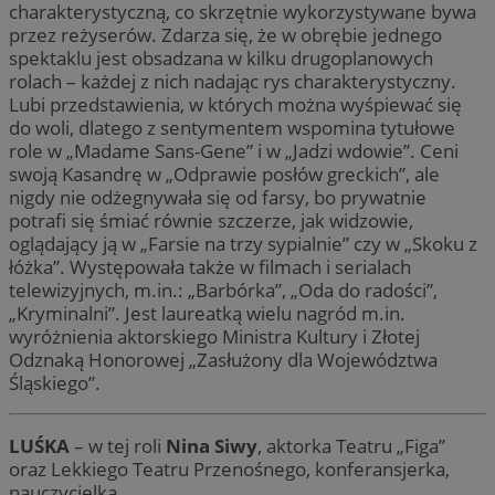
charakterystyczną, co skrzętnie wykorzystywane bywa
przez reżyserów. Zdarza się, że w obrębie jednego
spektaklu jest obsadzana w kilku drugoplanowych
rolach – każdej z nich nadając rys charakterystyczny.
Lubi przedstawienia, w których można wyśpiewać się
do woli, dlatego z sentymentem wspomina tytułowe
role w „Madame Sans-Gene” i w „Jadzi wdowie”. Ceni
swoją Kasandrę w „Odprawie posłów greckich”, ale
nigdy nie odżegnywała się od farsy, bo prywatnie
potrafi się śmiać równie szczerze, jak widzowie,
oglądający ją w „Farsie na trzy sypialnie” czy w „Skoku z
łóżka”. Występowała także w filmach i serialach
telewizyjnych, m.in.: „Barbórka”, „Oda do radości”,
„Kryminalni”. Jest laureatką wielu nagród m.in.
wyróżnienia aktorskiego Ministra Kultury i Złotej
Odznaką Honorowej „Zasłużony dla Województwa
Śląskiego”.
LUŚKA
– w tej roli
Nina Siwy
, aktorka Teatru „Figa”
oraz Lekkiego Teatru Przenośnego, konferansjerka,
nauczycielka