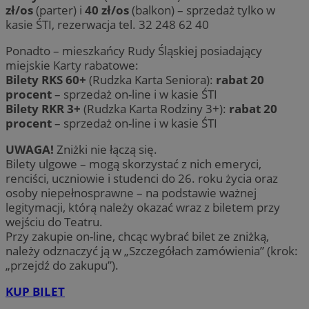
zł/os
(parter) i
40 zł/os
(balkon) – sprzedaż tylko w
kasie ŚTI, rezerwacja tel. 32 248 62 40
Ponadto – mieszkańcy Rudy Śląskiej posiadający
miejskie Karty rabatowe:
Bilety RKS 60+
(Rudzka Karta Seniora):
rabat 20
procent
– sprzedaż on-line i w kasie ŚTI
Bilety RKR 3+
(Rudzka Karta Rodziny 3+):
rabat 20
procent
– sprzedaż on-line i w kasie ŚTI
UWAGA!
Zniżki nie łączą się.
Bilety ulgowe – mogą skorzystać z nich emeryci,
renciści, uczniowie i studenci do 26. roku życia oraz
osoby niepełnosprawne – na podstawie ważnej
legitymacji, którą należy okazać wraz z biletem przy
wejściu do Teatru.
Przy zakupie on-line, chcąc wybrać bilet ze zniżką,
należy odznaczyć ją w „Szczegółach zamówienia” (krok:
„przejdź do zakupu”).
KUP BILET