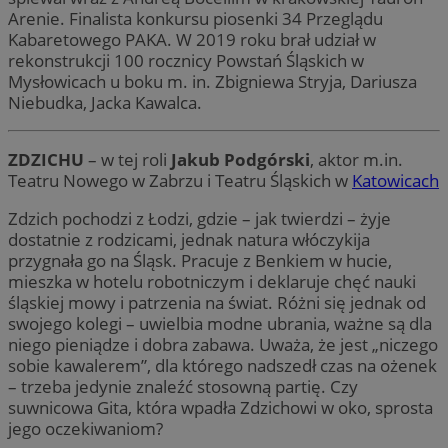
Arenie. Finalista konkursu piosenki 34 Przeglądu
Kabaretowego PAKA. W 2019 roku brał udział w
rekonstrukcji 100 rocznicy Powstań Śląskich w
Mysłowicach u boku m. in. Zbigniewa Stryja, Dariusza
Niebudka, Jacka Kawalca.
ZDZICHU
– w tej roli
Jakub Podgórski
, aktor m.in.
Teatru Nowego w Zabrzu i Teatru Śląskich w
Katowicach
Zdzich pochodzi z Łodzi, gdzie – jak twierdzi – żyje
dostatnie z rodzicami, jednak natura włóczykija
przygnała go na Śląsk. Pracuje z Benkiem w hucie,
mieszka w hotelu robotniczym i deklaruje chęć nauki
śląskiej mowy i patrzenia na świat. Różni się jednak od
swojego kolegi – uwielbia modne ubrania, ważne są dla
niego pieniądze i dobra zabawa. Uważa, że jest „niczego
sobie kawalerem”, dla którego nadszedł czas na ożenek
– trzeba jedynie znaleźć stosowną partię. Czy
suwnicowa Gita, która wpadła Zdzichowi w oko, sprosta
jego oczekiwaniom?