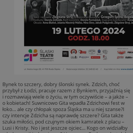
Bynek to szczery, dobry ślonski synek. Zdzich, choć
przybył z Łodzi, pracuje razem z Bynkiem, przyjaźnią się
i rozmawiają wiele o życiu, w tym oczywiście – a jakże –
o kobietach! Suwnicowo Gita wpadła Zdzichowi fest w
łoko… ale czy chłopak spoza Śląska ma u niej szanse?I
czy intencje Zdzicha są naprawdę szczere? Gita także
szuka miłości, pod czujnym okiem kamratek z placu –
Lusi i Kristy. No i jest jeszcze ojciec… Kogo on widziałby