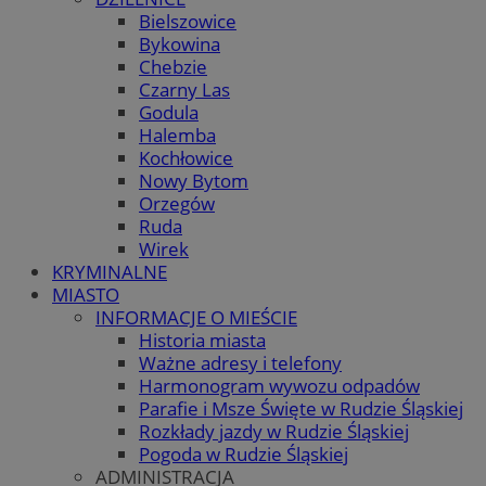
Bielszowice
Bykowina
Chebzie
Czarny Las
Godula
Halemba
Kochłowice
Nowy Bytom
Orzegów
Ruda
Wirek
KRYMINALNE
MIASTO
INFORMACJE O MIEŚCIE
Historia miasta
Ważne adresy i telefony
Harmonogram wywozu odpadów
Parafie i Msze Święte w Rudzie Śląskiej
Rozkłady jazdy w Rudzie Śląskiej
Pogoda w Rudzie Śląskiej
ADMINISTRACJA