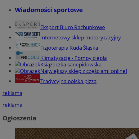
Wiadomości sportowe
Ekspert Biuro Rachunkowe
Internetowy sklep motoryzacyjny
Fizjoterapia Ruda Śląska
Klimatyzacje - Pompy ciepła
Książeczka sanepidowska
Największy sklep z częściami online!
Tradycyjna polska pizza
reklama
reklama
Ogłoszenia