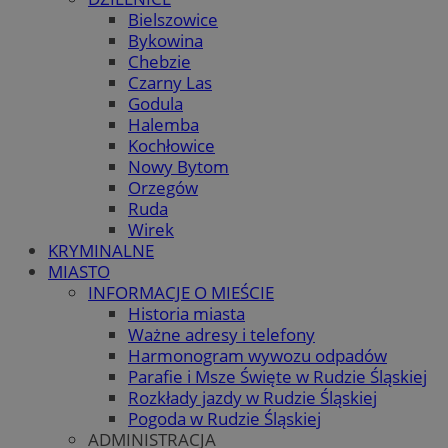
Bielszowice
Bykowina
Chebzie
Czarny Las
Godula
Halemba
Kochłowice
Nowy Bytom
Orzegów
Ruda
Wirek
KRYMINALNE
MIASTO
INFORMACJE O MIEŚCIE
Historia miasta
Ważne adresy i telefony
Harmonogram wywozu odpadów
Parafie i Msze Święte w Rudzie Śląskiej
Rozkłady jazdy w Rudzie Śląskiej
Pogoda w Rudzie Śląskiej
ADMINISTRACJA