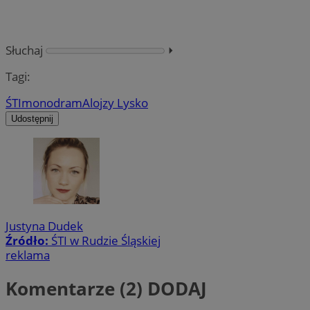
Słuchaj
⏵︎
Tagi:
ŚTI
monodram
Alojzy Lysko
Udostępnij
Justyna Dudek
Źródło:
ŚTI w Rudzie Śląskiej
reklama
Komentarze (2)
DODAJ