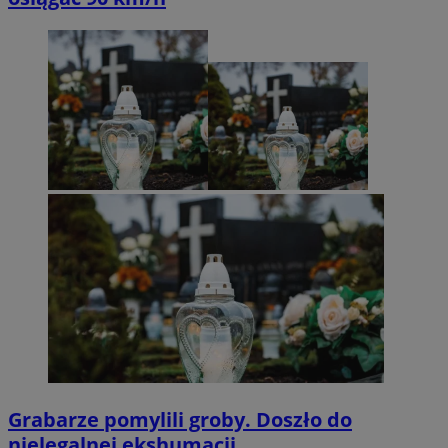
Grabarze pomylili groby. Doszło do
nielegalnej ekshumacji