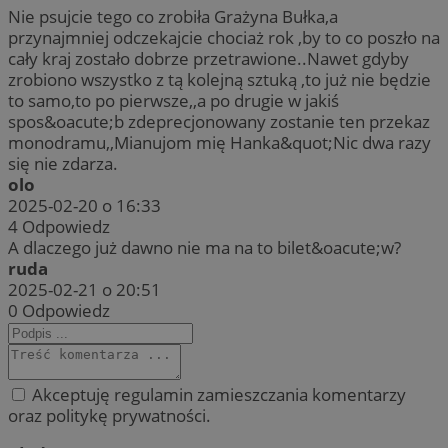
Nie psujcie tego co zrobiła Grażyna Bułka,a
przynajmniej odczekajcie chociaż rok ,by to co poszło na
cały kraj zostało dobrze przetrawione..Nawet gdyby
zrobiono wszystko z tą kolejną sztuką ,to już nie będzie
to samo,to po pierwsze,,a po drugie w jakiś
spos&oacute;b zdeprecjonowany zostanie ten przekaz
monodramu,,Mianujom mię Hanka&quot;Nic dwa razy
się nie zdarza.
olo
2025-02-20 o 16:33
4
Odpowiedz
A dlaczego już dawno nie ma na to bilet&oacute;w?
ruda
2025-02-21 o 20:51
0
Odpowiedz
Akceptuję regulamin zamieszczania komentarzy
oraz politykę prywatności.