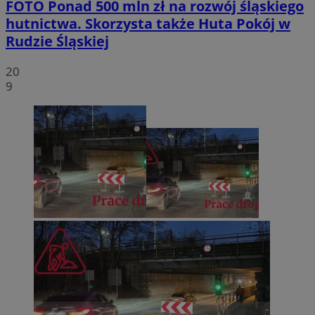
FOTO
Ponad 500 mln zł na rozwój śląskiego
hutnictwa. Skorzysta także Huta Pokój w
Rudzie Śląskiej
20
9