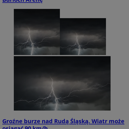
Groźne burze nad Rudą Śląską. Wiatr może
osiągać 90 km/h