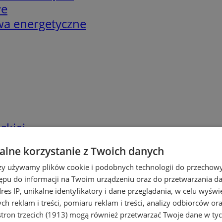
we
twa energetyczne
skiej
lne korzystanie z Twoich danych
rzy używamy plików cookie i podobnych technologii do przechow
ępu do informacji na Twoim urządzeniu oraz do przetwarzania 
dres IP, unikalne identyfikatory i dane przeglądania, w celu wyświ
h reklam i treści, pomiaru reklam i treści, analizy odbiorców or
tron trzecich (1913)
mogą również przetwarzać Twoje dane w tych