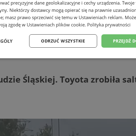
wać precyzyjne dane geolokalizacyjne i cechy urządzenia. Twoje
tryny. Niektórzy dostawcy mogą opierać się na prawnie uzasadnio
ie; masz prawo sprzeciwić się temu w
Ustawieniach reklam
. Może
woją zgodę w
Ustawieniach plików cookie
.
Polityka prywatności
EGÓŁY
ODRZUĆ WSZYSTKIE
PRZEJDŹ 
Śląskiej. Toyota zrobiła salto i wylądo
Wydajność
Targetowanie
Funkcjonalność
Ni
zie Śląskiej. Toyota zrobiła sa
ezbędne
Wydajność
Targetowanie
Funkcjonalność
Niesklasyfikow
ie umożliwiają korzystanie z podstawowych funkcji strony internetowej, takich jak log
Bez niezbędnych plików cookie nie można prawidłowo korzystać ze strony internetowe
Provider
/
Okres
Opis
Domena
przechowywania