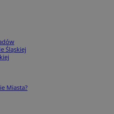
adów
e Śląskiej
kiej
ie Miasta?