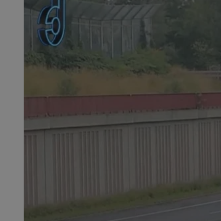
SessID
QeSessID
MvSessID
msToken
__cf_bm
__cf_bm
VISITOR_PRIVACY_
CookieScriptConse