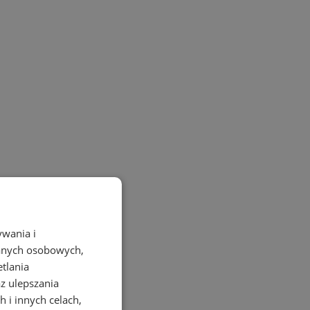
ywania i
danych osobowych,
etlania
az ulepszania
 i innych celach,