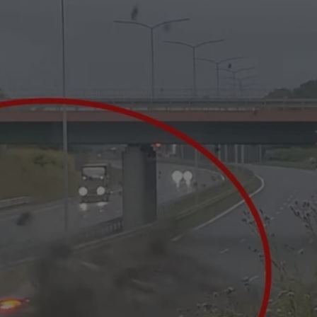
tyfikator sesji.
tyfikator sesji.
tyfikator sesji.
 celów
a, zapewniając, że
i, a ich dane są
przez witrynę
sług.
iania ludzi i botów.
ernetowej, ponieważ
aportów na temat
towej.
iania ludzi i botów.
ernetowej, ponieważ
aportów na temat
towej.
o przechowywania
watności dla ich
dane dotyczące
olityki i
ając, że ich
e w przyszłych
zez usługę Cookie-