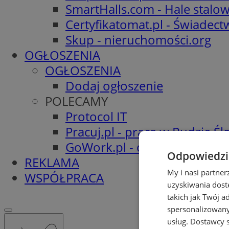
SmartHalls.com - Hale stalo
Certyfikatomat.pl - Świadec
Skup - nieruchomości.org
OGŁOSZENIA
OGŁOSZENIA
Dodaj ogłoszenie
POLECAMY
Protocol IT
Pracuj.pl - praca w Rudzie Ślą
GoWork.pl - oferty pracy
Odpowiedzia
REKLAMA
My i nasi partne
WSPÓŁPRACA
uzyskiwania dost
takich jak Twój a
spersonalizowanyc
usług.
Dostawcy s