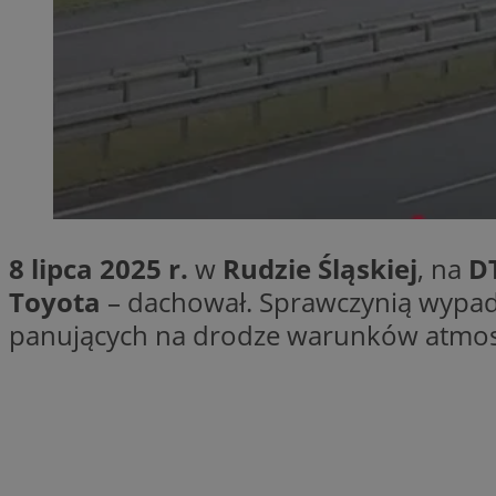
Provider
Nazwa
Domena
Nazwa
Nazwa
ttwid
.tiktok.c
_clsk
_fbp
8 lipca 2025 r.
w
Rudzie Śląskiej
, na
D
FCCDCF
MR
Toyota
– dachował. Sprawczynią wypa
_ga
panujących na drodze warunków atmosf
MUID
SM
_ga_ES69V3SCKQ