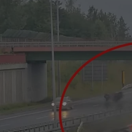
rudaslaska.com.pl
1 rok
Ten plik cookie przechowuje iden
rudaslaska.com.pl
1 rok
Ten plik cookie przechowuje iden
rudaslaska.com.pl
1 rok
Ten plik cookie przechowuje iden
.tiktok.com
1 tydzień 3 dni
Ten plik cookie jest używany do
uwierzytelniania i bezpieczeństw
użytkownicy pozostają zalogowan
zabezpieczone, jak poruszać się 
internetową lub interakcji z jej u
30 minut
Ten plik cookie służy do rozróżn
Cloudflare Inc.
Jest to korzystne dla strony int
.x.com
umożliwia tworzenie ważnych r
korzystania z jej witryny interne
29 minut 59
Ten plik cookie służy do rozróżn
Cloudflare Inc.
sekund
Jest to korzystne dla strony int
.twitter.com
umożliwia tworzenie ważnych r
korzystania z jej witryny interne
Polityce prywatności Google
METADATA
5 miesięcy 4
Ten plik cookie jest używany d
YouTube
tygodnie
zgody użytkownika i wyboru pry
.youtube.com
interakcji z witryną. Rejestruje 
zgody odwiedzającego na różne p
ustawienia prywatności, zapewni
preferencje zostaną uhonorowan
sesjach.
nt
4 tygodnie 2 dni
Ten plik cookie jest używany pr
CookieScript