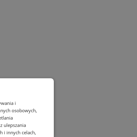
ywania i
danych osobowych,
etlania
az ulepszania
 i innych celach,