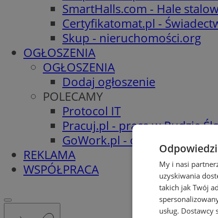
SmartHalls.com - Hale stalo
Certyfikatomat.pl - Świadec
Skup - nieruchomości.org
OGŁOSZENIA
OGŁOSZENIA
Dodaj ogłoszenie
POLECAMY
Protocol IT
Pracuj.pl - praca w Rudzie Ślą
GoWork.pl - oferty pracy
Odpowiedzia
REKLAMA
My i nasi partne
WSPÓŁPRACA
uzyskiwania dost
takich jak Twój a
spersonalizowanyc
usług.
Dostawcy s