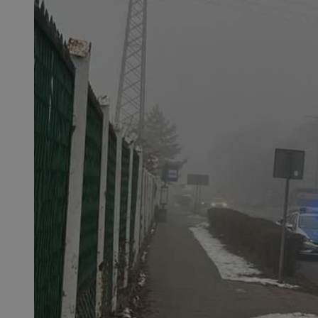
SessID
QeSessID
MvSessID
msToken
__cf_bm
__cf_bm
VISITOR_PRIVACY_
CookieScriptConse