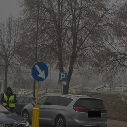
tyfikator sesji.
tyfikator sesji.
tyfikator sesji.
 celów
a, zapewniając, że
i, a ich dane są
przez witrynę
sług.
iania ludzi i botów.
ernetowej, ponieważ
aportów na temat
towej.
iania ludzi i botów.
ernetowej, ponieważ
aportów na temat
towej.
o przechowywania
watności dla ich
dane dotyczące
olityki i
ając, że ich
e w przyszłych
zez usługę Cookie-