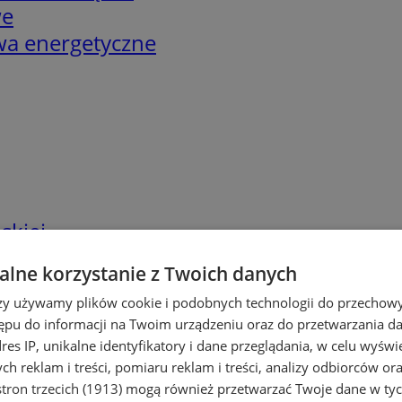
we
twa energetyczne
skiej
lne korzystanie z Twoich danych
rzy używamy plików cookie i podobnych technologii do przechow
ępu do informacji na Twoim urządzeniu oraz do przetwarzania 
dres IP, unikalne identyfikatory i dane przeglądania, w celu wyświ
h reklam i treści, pomiaru reklam i treści, analizy odbiorców or
tron trzecich (1913)
mogą również przetwarzać Twoje dane w tych