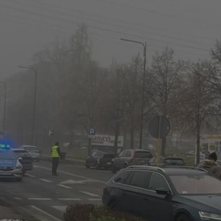
rudaslaska.com.pl
1 rok
Ten plik cookie przechowuje iden
rudaslaska.com.pl
1 rok
Ten plik cookie przechowuje iden
rudaslaska.com.pl
1 rok
Ten plik cookie przechowuje iden
.tiktok.com
1 tydzień 3 dni
Ten plik cookie jest używany do
uwierzytelniania i bezpieczeństw
użytkownicy pozostają zalogowan
zabezpieczone, jak poruszać się 
internetową lub interakcji z jej u
30 minut
Ten plik cookie służy do rozróżn
Cloudflare Inc.
Jest to korzystne dla strony int
.x.com
umożliwia tworzenie ważnych r
korzystania z jej witryny interne
29 minut 59
Ten plik cookie służy do rozróżn
Cloudflare Inc.
sekund
Jest to korzystne dla strony int
.twitter.com
umożliwia tworzenie ważnych r
korzystania z jej witryny interne
Polityce prywatności Google
METADATA
5 miesięcy 4
Ten plik cookie jest używany d
YouTube
tygodnie
zgody użytkownika i wyboru pry
.youtube.com
interakcji z witryną. Rejestruje 
zgody odwiedzającego na różne p
ustawienia prywatności, zapewni
preferencje zostaną uhonorowan
sesjach.
nt
4 tygodnie 2 dni
Ten plik cookie jest używany pr
CookieScript