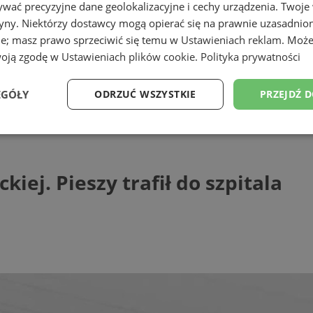
wać precyzyjne dane geolokalizacyjne i cechy urządzenia. Twoje
tryny. Niektórzy dostawcy mogą opierać się na prawnie uzasadnio
ie; masz prawo sprzeciwić się temu w
Ustawieniach reklam
. Może
woją zgodę w
Ustawieniach plików cookie
.
Polityka prywatności
EGÓŁY
ODRZUĆ WSZYSTKIE
PRZEJDŹ 
Pieszy trafił do szpitala
Wydajność
Targetowanie
Funkcjonalność
Ni
kiej. Pieszy trafił do szpitala
ezbędne
Wydajność
Targetowanie
Funkcjonalność
Niesklasyfikow
ie umożliwiają korzystanie z podstawowych funkcji strony internetowej, takich jak log
Bez niezbędnych plików cookie nie można prawidłowo korzystać ze strony internetowe
Provider
/
Okres
Opis
Domena
przechowywania