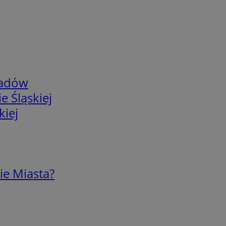
adów
e Śląskiej
kiej
ie Miasta?