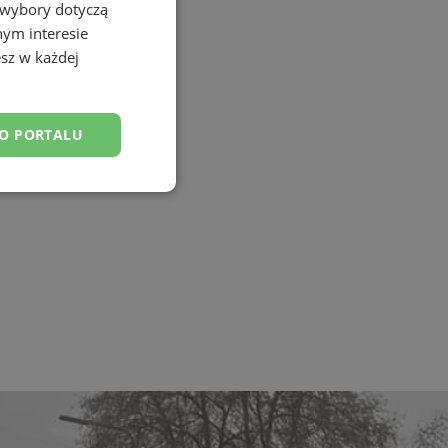
 wybory dotyczą
nym interesie
sz w każdej
DO PORTALU
esklasyfikowane
ane
owanie użytkownika i
j.