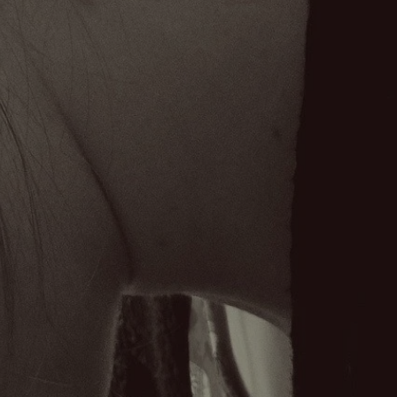
tyfikator sesji.
tyfikator sesji.
tyfikator sesji.
 celów
a, zapewniając, że
i, a ich dane są
przez witrynę
sług.
iania ludzi i botów.
ernetowej, ponieważ
aportów na temat
towej.
iania ludzi i botów.
ernetowej, ponieważ
aportów na temat
towej.
o przechowywania
watności dla ich
dane dotyczące
olityki i
ając, że ich
e w przyszłych
zez usługę Cookie-