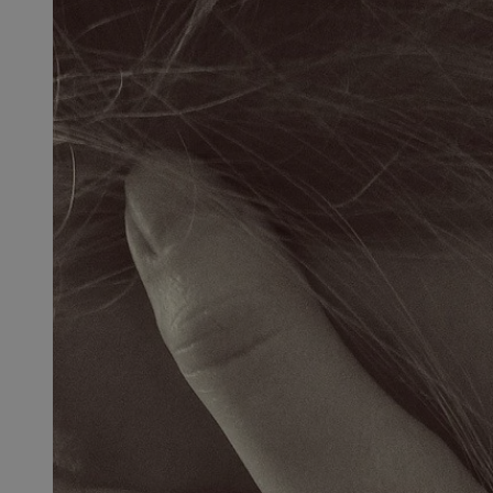
SessID
QeSessID
MvSessID
msToken
__cf_bm
__cf_bm
VISITOR_PRIVACY_
CookieScriptConse