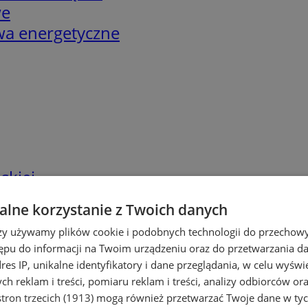
we
twa energetyczne
skiej
lne korzystanie z Twoich danych
rzy używamy plików cookie i podobnych technologii do przechow
ępu do informacji na Twoim urządzeniu oraz do przetwarzania 
dres IP, unikalne identyfikatory i dane przeglądania, w celu wyświ
h reklam i treści, pomiaru reklam i treści, analizy odbiorców or
tron trzecich (1913)
mogą również przetwarzać Twoje dane w tych