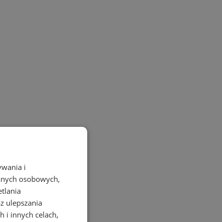
ywania i
danych osobowych,
etlania
az ulepszania
 i innych celach,