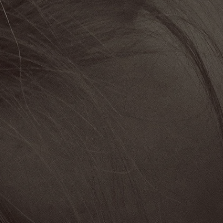
rudaslaska.com.pl
1 rok
Ten plik cookie przechowuje iden
rudaslaska.com.pl
1 rok
Ten plik cookie przechowuje iden
rudaslaska.com.pl
1 rok
Ten plik cookie przechowuje iden
.tiktok.com
1 tydzień 3 dni
Ten plik cookie jest używany do
uwierzytelniania i bezpieczeństw
użytkownicy pozostają zalogowan
zabezpieczone, jak poruszać się 
internetową lub interakcji z jej u
30 minut
Ten plik cookie służy do rozróżn
Cloudflare Inc.
Jest to korzystne dla strony int
.x.com
umożliwia tworzenie ważnych r
korzystania z jej witryny interne
29 minut 59
Ten plik cookie służy do rozróżn
Cloudflare Inc.
sekund
Jest to korzystne dla strony int
.twitter.com
umożliwia tworzenie ważnych r
korzystania z jej witryny interne
Polityce prywatności Google
METADATA
5 miesięcy 4
Ten plik cookie jest używany d
YouTube
tygodnie
zgody użytkownika i wyboru pry
.youtube.com
interakcji z witryną. Rejestruje 
zgody odwiedzającego na różne p
ustawienia prywatności, zapewni
preferencje zostaną uhonorowan
sesjach.
nt
4 tygodnie 2 dni
Ten plik cookie jest używany pr
CookieScript