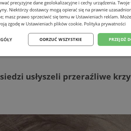
wać precyzyjne dane geolokalizacyjne i cechy urządzenia. Twoje
tryny. Niektórzy dostawcy mogą opierać się na prawnie uzasadnio
ie; masz prawo sprzeciwić się temu w
Ustawieniach reklam
. Może
woją zgodę w
Ustawieniach plików cookie
.
Polityka prywatności
ąskiej
EGÓŁY
ODRZUĆ WSZYSTKIE
PRZEJDŹ 
i usłyszeli przeraźliwe krzyki kobiety
Wydajność
Targetowanie
Funkcjonalność
Ni
siedzi usłyszeli przeraźliwe krz
ezbędne
Wydajność
Targetowanie
Funkcjonalność
Niesklasyfikow
ie umożliwiają korzystanie z podstawowych funkcji strony internetowej, takich jak log
Bez niezbędnych plików cookie nie można prawidłowo korzystać ze strony internetowe
Provider
/
Okres
Opis
Domena
przechowywania