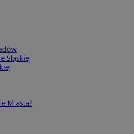
adów
e Śląskiej
kiej
ie Miasta?