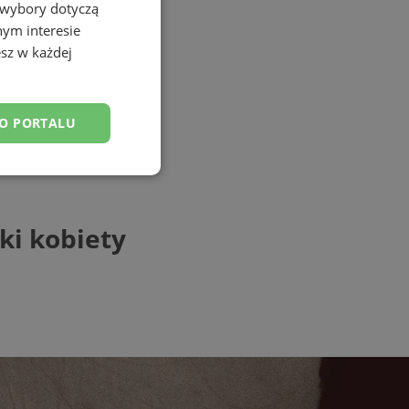
 wybory dotyczą
nym interesie
sz w każdej
DO PORTALU
esklasyfikowane
yki kobiety
ane
owanie użytkownika i
j.