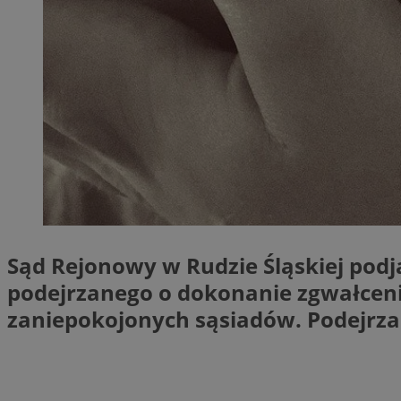
Provider
Nazwa
Domena
Nazwa
Nazwa
ttwid
.tiktok.c
_clsk
_fbp
FCCDCF
MR
_ga
Sąd Rejonowy w Rudzie Śląskiej pod
MUID
podejrzanego o dokonanie zgwałcenia
zaniepokojonych sąsiadów. Podejrzan
SM
_ga_ES69V3SCKQ