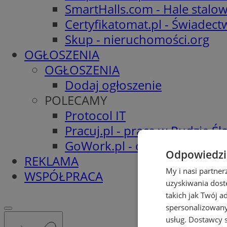
SmartHalls.com - Hale stalo
Certyfikatomat.pl - Świadec
Skup - nieruchomości.org
OGŁOSZENIA
OGŁOSZENIA
Dodaj ogłoszenie
POLECAMY
Protocol IT
Pracuj.pl - praca w Rudzie Ślą
GoWork.pl - oferty pracy
Odpowiedzia
REKLAMA
My i nasi partne
WSPÓŁPRACA
uzyskiwania dost
takich jak Twój a
spersonalizowanyc
usług.
Dostawcy s