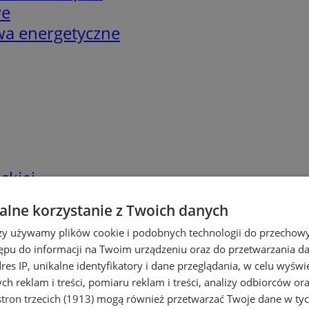
we
twa energetyczne
skiej
lne korzystanie z Twoich danych
rzy używamy plików cookie i podobnych technologii do przechow
ępu do informacji na Twoim urządzeniu oraz do przetwarzania 
dres IP, unikalne identyfikatory i dane przeglądania, w celu wyświ
h reklam i treści, pomiaru reklam i treści, analizy odbiorców or
tron trzecich (1913)
mogą również przetwarzać Twoje dane w tych