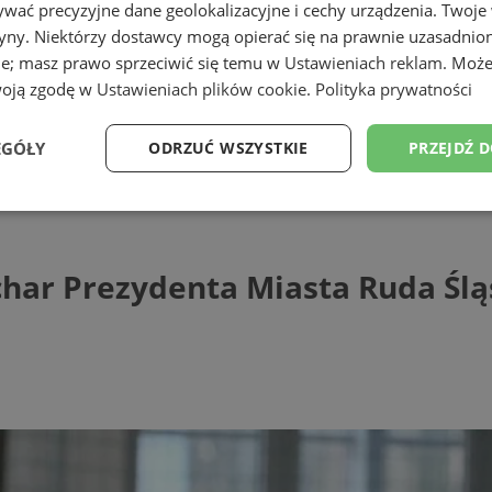
wać precyzyjne dane geolokalizacyjne i cechy urządzenia. Twoje
tryny. Niektórzy dostawcy mogą opierać się na prawnie uzasadnio
ie; masz prawo sprzeciwić się temu w
Ustawieniach reklam
. Może
woją zgodę w
Ustawieniach plików cookie
.
Polityka prywatności
EGÓŁY
ODRZUĆ WSZYSTKIE
PRZEJDŹ 
Prezydenta Miasta Ruda Śląska
Wydajność
Targetowanie
Funkcjonalność
Ni
char Prezydenta Miasta Ruda Śl
ezbędne
Wydajność
Targetowanie
Funkcjonalność
Niesklasyfikow
ie umożliwiają korzystanie z podstawowych funkcji strony internetowej, takich jak log
Bez niezbędnych plików cookie nie można prawidłowo korzystać ze strony internetowe
Provider
/
Okres
Opis
Domena
przechowywania