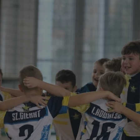
rudaslaska.com.pl
1 rok
Ten plik cookie przechowuje iden
rudaslaska.com.pl
1 rok
Ten plik cookie przechowuje iden
rudaslaska.com.pl
1 rok
Ten plik cookie przechowuje iden
.tiktok.com
1 tydzień 3 dni
Ten plik cookie jest używany do
uwierzytelniania i bezpieczeństw
użytkownicy pozostają zalogowan
zabezpieczone, jak poruszać się 
internetową lub interakcji z jej u
30 minut
Ten plik cookie służy do rozróżn
Cloudflare Inc.
Jest to korzystne dla strony int
.x.com
umożliwia tworzenie ważnych r
korzystania z jej witryny interne
29 minut 59
Ten plik cookie służy do rozróżn
Cloudflare Inc.
sekund
Jest to korzystne dla strony int
.twitter.com
umożliwia tworzenie ważnych r
korzystania z jej witryny interne
Polityce prywatności Google
METADATA
5 miesięcy 4
Ten plik cookie jest używany d
YouTube
tygodnie
zgody użytkownika i wyboru pry
.youtube.com
interakcji z witryną. Rejestruje 
zgody odwiedzającego na różne p
ustawienia prywatności, zapewni
preferencje zostaną uhonorowan
sesjach.
nt
4 tygodnie 2 dni
Ten plik cookie jest używany pr
CookieScript