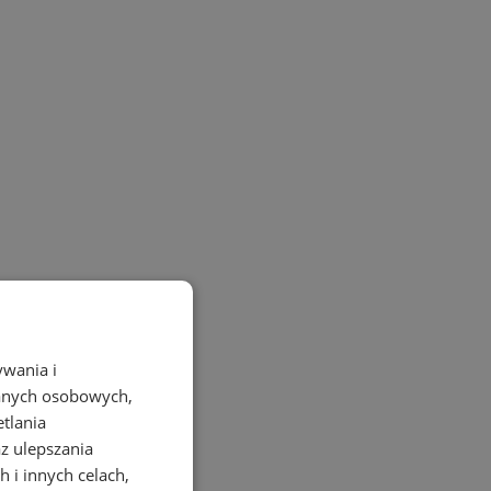
ywania i
danych osobowych,
etlania
az ulepszania
 i innych celach,