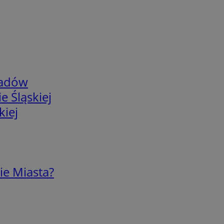
adów
e Śląskiej
kiej
ie Miasta?