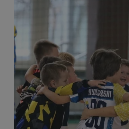
SessID
QeSessID
MvSessID
msToken
__cf_bm
__cf_bm
VISITOR_PRIVACY_
CookieScriptConse