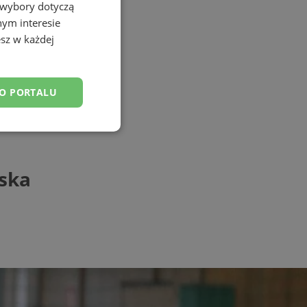
 wybory dotyczą
nym interesie
sz w każdej
DO PORTALU
esklasyfikowane
ąska
ane
owanie użytkownika i
j.