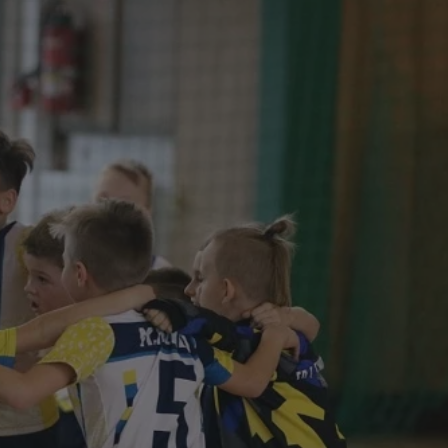
tyfikator sesji.
tyfikator sesji.
tyfikator sesji.
 celów
a, zapewniając, że
i, a ich dane są
przez witrynę
sług.
iania ludzi i botów.
ernetowej, ponieważ
aportów na temat
towej.
iania ludzi i botów.
ernetowej, ponieważ
aportów na temat
towej.
o przechowywania
watności dla ich
dane dotyczące
olityki i
ając, że ich
e w przyszłych
zez usługę Cookie-