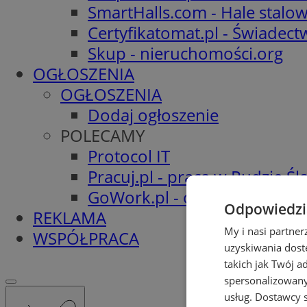
SmartHalls.com - Hale stalo
Certyfikatomat.pl - Świadec
Skup - nieruchomości.org
OGŁOSZENIA
OGŁOSZENIA
Dodaj ogłoszenie
POLECAMY
Protocol IT
Pracuj.pl - praca w Rudzie Ślą
GoWork.pl - oferty pracy
Odpowiedzia
REKLAMA
My i nasi partne
WSPÓŁPRACA
uzyskiwania dost
takich jak Twój a
spersonalizowanyc
usług.
Dostawcy s