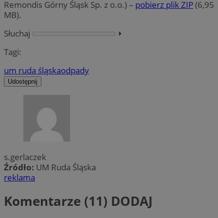
Remondis Górny Śląsk Sp. z o.o.) –
pobierz plik ZIP
(6,95
MB).
Słuchaj
⏵︎
Tagi:
um ruda śląska
odpady
Udostępnij
s.gerlaczek
Źródło:
UM Ruda Śląska
reklama
Komentarze (11)
DODAJ