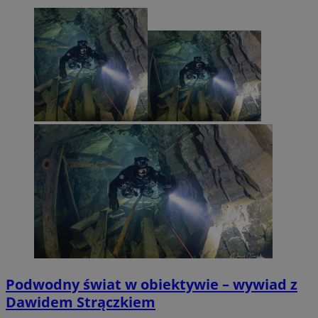
Podwodny świat w obiektywie – wywiad z
Dawidem Strączkiem