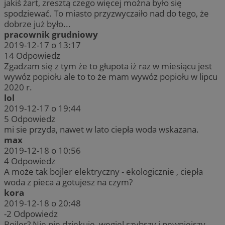
jakiś żart, zresztą czego więcej można było się
spodziewać. To miasto przyzwyczaiło nad do tego, że
dobrze już było...
pracownik grudniowy
2019-12-17 o 13:17
14
Odpowiedz
Zgadzam się z tym że to głupota iż raz w miesiącu jest
wywóz popiołu ale to to że mam wywóz popiołu w lipcu
2020 r.
lol
2019-12-17 o 19:44
5
Odpowiedz
mi sie przyda, nawet w lato ciepła woda wskazana.
max
2019-12-18 o 10:56
4
Odpowiedz
A może tak bojler elektryczny - ekologicznie , ciepła
woda z pieca a gotujesz na czym?
kora
2019-12-18 o 20:48
-2
Odpowiedz
Bojler? Nie nie dziękuję, węgiel szybszy i pewniejszy.