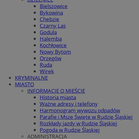
Bielszowice
Bykowina
Chebzie
Czarny Las
Godula
Halemba
Kochłowice
Nowy Bytom
Orzegów
Ruda
Wirek
KRYMINALNE
MIASTO
INFORMACJE O MIEŚCIE
Historia miasta
Ważne adresy i telefony
Harmonogram wywozu odpadów
Parafie i Msze Święte w Rudzie Śląskiej
Rozkłady jazdy w Rudzie Śląskiej
Pogoda w Rudzie Śląskiej
ADMINISTRACJA