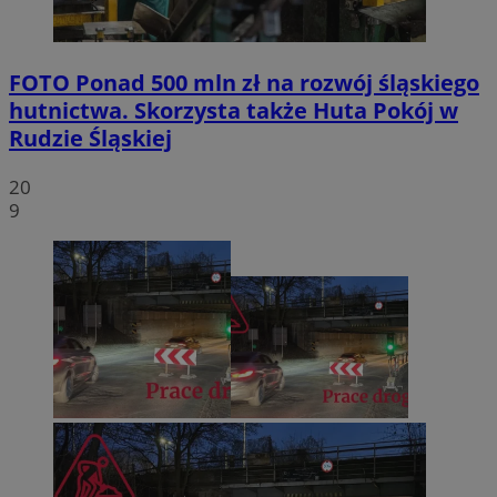
FOTO
Ponad 500 mln zł na rozwój śląskiego
hutnictwa. Skorzysta także Huta Pokój w
Rudzie Śląskiej
20
9