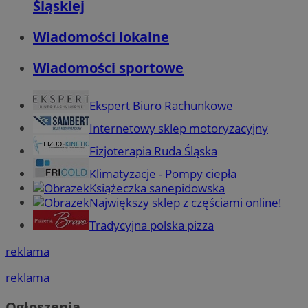
Śląskiej
Wiadomości lokalne
Wiadomości sportowe
Ekspert Biuro Rachunkowe
Internetowy sklep motoryzacyjny
Fizjoterapia Ruda Śląska
Klimatyzacje - Pompy ciepła
Książeczka sanepidowska
Największy sklep z częściami online!
Tradycyjna polska pizza
reklama
reklama
Ogłoszenia