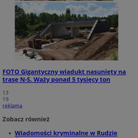
FOTO
Gigantyczny wiadukt nasunięty na
trasę N-S. Waży ponad 5 tysięcy ton
13
19
reklama
Zobacz również
Wiadomości kryminalne w Rudzie