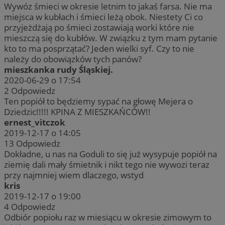
Wywóz śmieci w okresie letnim to jakaś farsa. Nie ma
miejsca w kubłach i śmieci leżą obok. Niestety Ci co
przyjeżdżają po śmieci zostawiają worki które nie
mieszczą się do kubłów. W związku z tym mam pytanie
kto to ma posprzątać? Jeden wielki syf. Czy to nie
należy do obowiązków tych panów?
mieszkanka rudy Śląskiej.
2020-06-29 o 17:54
2
Odpowiedz
Ten popiół to będziemy sypać na głowę Mejera o
Dziedzic!!!!! KPINA Z MIESZKAŃCÓW!!
ernest_vitczok
2019-12-17 o 14:05
13
Odpowiedz
Dokładne, u nas na Goduli to się już wysypuje popiół na
ziemię dali mały śmietnik i nikt tego nie wywozi teraz
przy najmniej wiem dlaczego, wstyd
kris
2019-12-17 o 19:00
4
Odpowiedz
Odbiór popiołu raz w miesiącu w okresie zimowym to