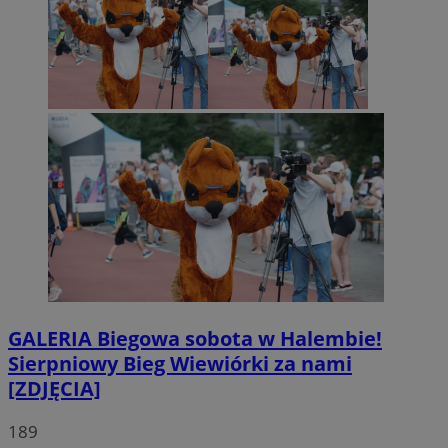
GALERIA
Biegowa sobota w Halembie!
Sierpniowy Bieg Wiewiórki za nami
[ZDJĘCIA]
189