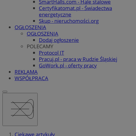
SmartHalls.com - Hale stalowe
Certyfikatomat.pl - Świadectwa
energetyczne
Skup - nieruchomości.org
OGŁOSZENIA
OGŁOSZENIA
Dodaj ogłoszenie
POLECAMY
Protocol IT
Pracuj.pl - praca w Rudzie Śląskiej
GoWork.pl - oferty pracy
REKLAMA
WSPÓŁPRACA
Ciekawe artykuły