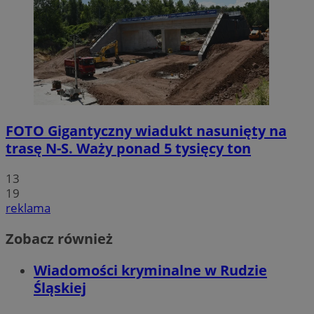
FOTO
Gigantyczny wiadukt nasunięty na
trasę N-S. Waży ponad 5 tysięcy ton
13
19
reklama
Zobacz również
Wiadomości kryminalne w Rudzie
Śląskiej