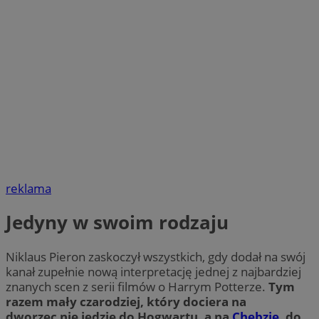
reklama
Jedyny w swoim rodzaju
Niklaus Pieron zaskoczył wszystkich, gdy dodał na swój
kanał zupełnie nową interpretację jednej z najbardziej
znanych scen z serii filmów o Harrym Potterze.
Tym
razem mały czarodziej, który dociera na
dworzec nie jedzie do Hogwartu, a na
Chebzie
, do