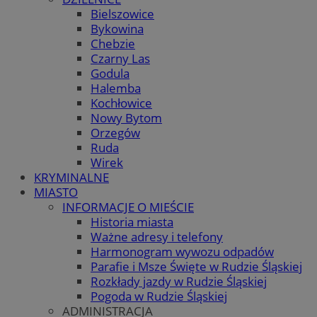
Bielszowice
Bykowina
Chebzie
Czarny Las
Godula
Halemba
Kochłowice
Nowy Bytom
Orzegów
Ruda
Wirek
KRYMINALNE
MIASTO
INFORMACJE O MIEŚCIE
Historia miasta
Ważne adresy i telefony
Harmonogram wywozu odpadów
Parafie i Msze Święte w Rudzie Śląskiej
Rozkłady jazdy w Rudzie Śląskiej
Pogoda w Rudzie Śląskiej
ADMINISTRACJA