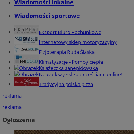
Wiadomości lokalne
Wiadomości sportowe
Ekspert Biuro Rachunkowe
Internetowy sklep motoryzacyjny
Fizjoterapia Ruda Śląska
Klimatyzacje - Pompy ciepła
Książeczka sanepidowska
Największy sklep z częściami online!
Tradycyjna polska pizza
reklama
reklama
Ogłoszenia