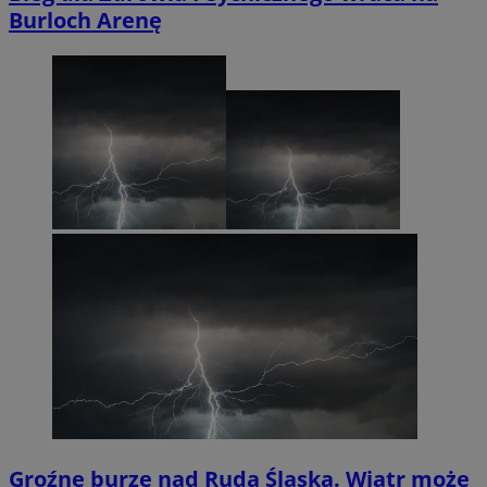
Burloch Arenę
Groźne burze nad Rudą Śląską. Wiatr może