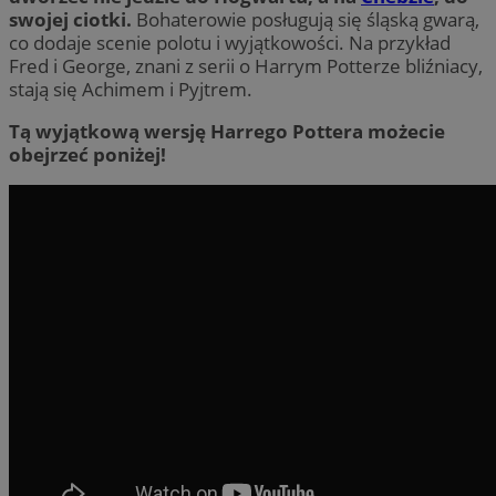
swojej ciotki.
Bohaterowie posługują się śląską gwarą,
co dodaje scenie polotu i wyjątkowości. Na przykład
Fred i George, znani z serii o Harrym Potterze bliźniacy,
stają się Achimem i Pyjtrem.
Tą wyjątkową wersję Harrego Pottera możecie
obejrzeć poniżej!