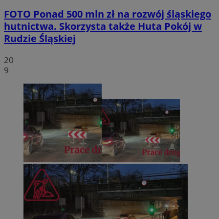
FOTO
Ponad 500 mln zł na rozwój śląskiego
hutnictwa. Skorzysta także Huta Pokój w
Rudzie Śląskiej
20
9