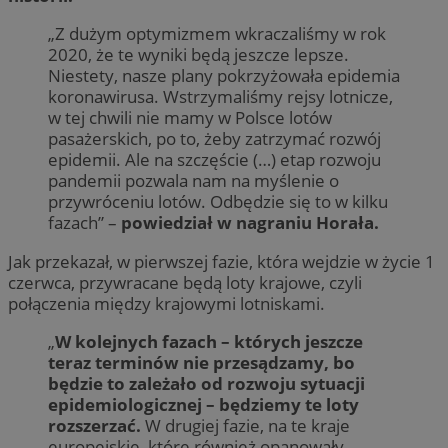
„Z dużym optymizmem wkraczaliśmy w rok
2020, że te wyniki będą jeszcze lepsze.
Niestety, nasze plany pokrzyżowała epidemia
koronawirusa. Wstrzymaliśmy rejsy lotnicze,
w tej chwili nie mamy w Polsce lotów
pasażerskich, po to, żeby zatrzymać rozwój
epidemii. Ale na szczęście (…) etap rozwoju
pandemii pozwala nam na myślenie o
przywróceniu lotów. Odbędzie się to w kilku
fazach” –
powiedział w nagraniu Horała.
Jak przekazał, w pierwszej fazie, która wejdzie w życie 1
czerwca, przywracane będą loty krajowe, czyli
połączenia między krajowymi lotniskami.
„
W kolejnych fazach – których jeszcze
teraz terminów nie przesądzamy, bo
będzie to zależało od rozwoju sytuacji
epidemiologicznej – będziemy te loty
rozszerzać.
W drugiej fazie, na te kraje
europejskie, które również opanowały