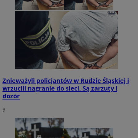
Znieważyli policjantów w Rudzie Śląskiej i
wrzucili nagranie do sieci. Są zarzuty i
dozór
9