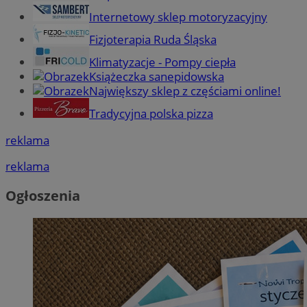
Internetowy sklep motoryzacyjny
Fizjoterapia Ruda Śląska
Klimatyzacje - Pompy ciepła
Książeczka sanepidowska
Największy sklep z częściami online!
Tradycyjna polska pizza
reklama
reklama
Ogłoszenia