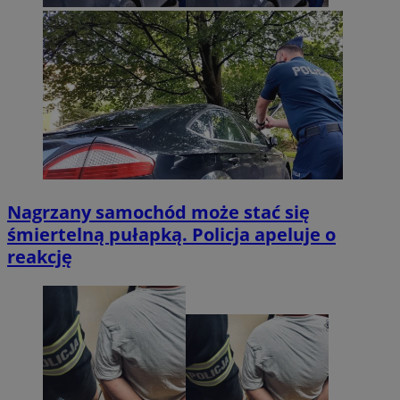
Nagrzany samochód może stać się
śmiertelną pułapką. Policja apeluje o
reakcję