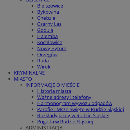
Bielszowice
Bykowina
Chebzie
Czarny Las
Godula
Halemba
Kochłowice
Nowy Bytom
Orzegów
Ruda
Wirek
KRYMINALNE
MIASTO
INFORMACJE O MIEŚCIE
Historia miasta
Ważne adresy i telefony
Harmonogram wywozu odpadów
Parafie i Msze Święte w Rudzie Śląskiej
Rozkłady jazdy w Rudzie Śląskiej
Pogoda w Rudzie Śląskiej
ADMINISTRACJA