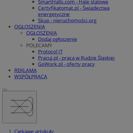
SmartHalls.com - Hale stalowe
Certyfikatomat.pl - Świadectwa
energetyczne
Skup - nieruchomości.org
OGŁOSZENIA
OGŁOSZENIA
Dodaj ogłoszenie
POLECAMY
Protocol IT
Pracuj.pl - praca w Rudzie Śląskiej
GoWork.pl - oferty pracy
REKLAMA
WSPÓŁPRACA
Ciekawe artykuły