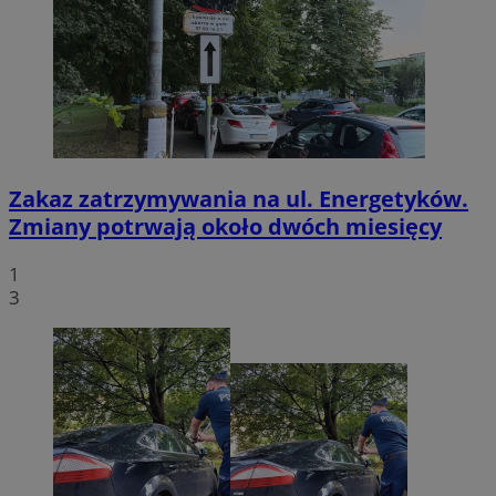
Zakaz zatrzymywania na ul. Energetyków.
Zmiany potrwają około dwóch miesięcy
1
3