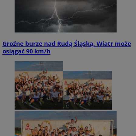
Groźne burze nad Rudą Śląską. Wiatr może
osiągać 90 km/h