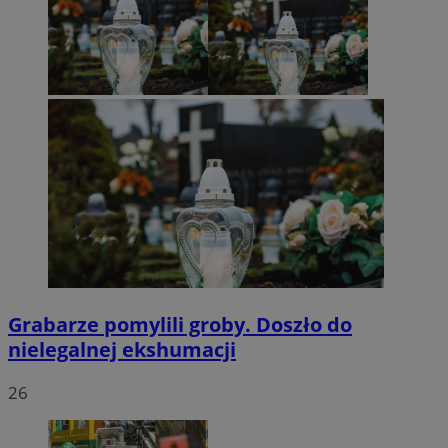
Grabarze pomylili groby. Doszło do
nielegalnej ekshumacji
26