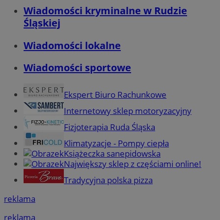
Wiadomości kryminalne w Rudzie
Śląskiej
Wiadomości lokalne
Wiadomości sportowe
Ekspert Biuro Rachunkowe
Internetowy sklep motoryzacyjny
Fizjoterapia Ruda Śląska
Klimatyzacje - Pompy ciepła
Książeczka sanepidowska
Największy sklep z częściami online!
Tradycyjna polska pizza
reklama
reklama