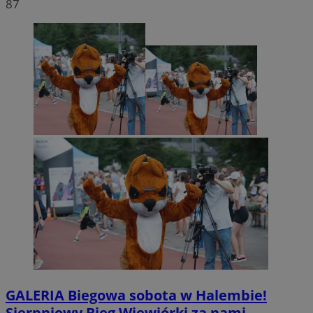
87
GALERIA
Biegowa sobota w Halembie!
Sierpniowy Bieg Wiewiórki za nami