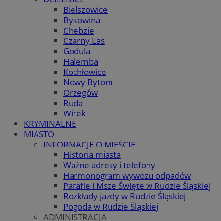
Bielszowice
Bykowina
Chebzie
Czarny Las
Godula
Halemba
Kochłowice
Nowy Bytom
Orzegów
Ruda
Wirek
KRYMINALNE
MIASTO
INFORMACJE O MIEŚCIE
Historia miasta
Ważne adresy i telefony
Harmonogram wywozu odpadów
Parafie i Msze Święte w Rudzie Śląskiej
Rozkłady jazdy w Rudzie Śląskiej
Pogoda w Rudzie Śląskiej
ADMINISTRACJA