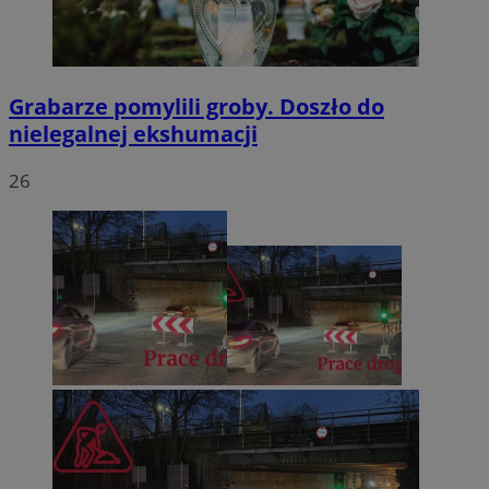
Grabarze pomylili groby. Doszło do
nielegalnej ekshumacji
26