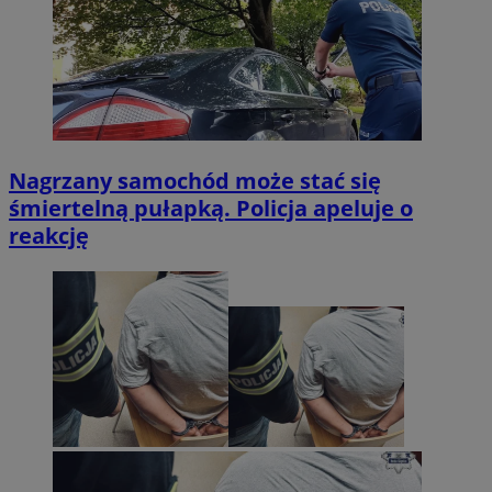
Nagrzany samochód może stać się
śmiertelną pułapką. Policja apeluje o
reakcję