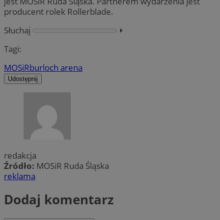
jest MOSiR Ruda Śląska. Partnerem wydarzenia jest
producent rolek Rollerblade.
Słuchaj
⏵︎
Tagi:
MOSiR
burloch arena
Udostępnij
redakcja
Źródło:
MOSiR Ruda Śląska
reklama
Dodaj komentarz