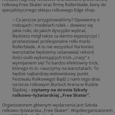
rolkową Free Skater oraz firmę Rollerblade, bony do
specjalistycznego sklepu rolkowego Edge shop.
– Co jeszcze przygotowaliśmy? Opowiemy o
rodzajach i modelach rolek – dowiesz się
jakie rolki, do jakich dyscyplin wybrać.
Będziesz mógł także za darmo wypożyczyć i
przetestować profesjonalne rolki marki
Rollerblade. A to nie wszystko! Na koniec
warsztatów będziemy ustanawiać rekord
ilości osób wykonujących trick „crazy” z
wymijaniem się! To bardzo efektowny trick,
którego m.in. nauczymy na warsztatach. To
będzie najbardziej widowiskowy punkt
Festiwalu Rolkowego! Bądź z nami tego dnia
na torze rolkowym Burloch Arena w Rudzie
Śląskiej –
czytamy na stronie Szkoły
rolkowo–łyżwiarskiej „Free Skater”.
Organizatorem głównym wydarzenia jest Szkoła
rolkowo–łyżwiarska „Free Skater”. Współorganizatorem