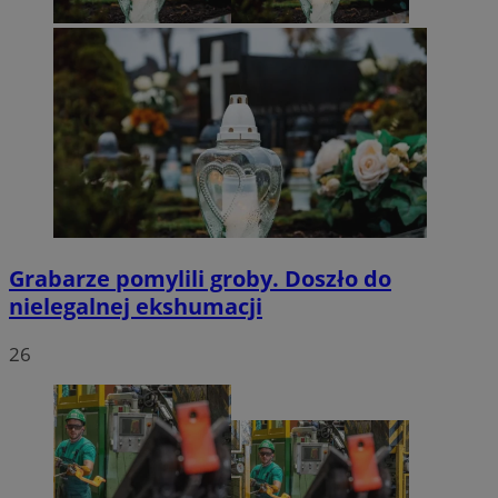
Grabarze pomylili groby. Doszło do
nielegalnej ekshumacji
26