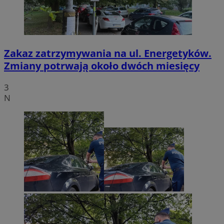
Zakaz zatrzymywania na ul. Energetyków.
Zmiany potrwają około dwóch miesięcy
3
N