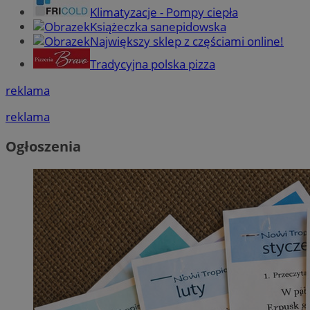
Klimatyzacje - Pompy ciepła
Książeczka sanepidowska
Największy sklep z częściami online!
Tradycyjna polska pizza
reklama
reklama
Ogłoszenia