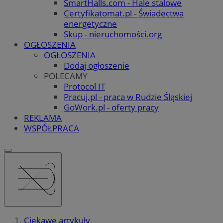
SmartHalls.com - Hale stalowe
Certyfikatomat.pl - Świadectwa
energetyczne
Skup - nieruchomości.org
OGŁOSZENIA
OGŁOSZENIA
Dodaj ogłoszenie
POLECAMY
Protocol IT
Pracuj.pl - praca w Rudzie Śląskiej
GoWork.pl - oferty pracy
REKLAMA
WSPÓŁPRACA
Ciekawe artykuły