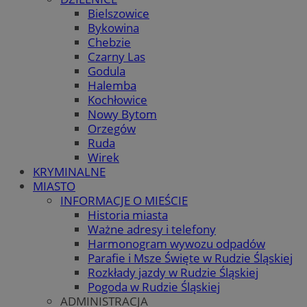
Bielszowice
Bykowina
Chebzie
Czarny Las
Godula
Halemba
Kochłowice
Nowy Bytom
Orzegów
Ruda
Wirek
KRYMINALNE
MIASTO
INFORMACJE O MIEŚCIE
Historia miasta
Ważne adresy i telefony
Harmonogram wywozu odpadów
Parafie i Msze Święte w Rudzie Śląskiej
Rozkłady jazdy w Rudzie Śląskiej
Pogoda w Rudzie Śląskiej
ADMINISTRACJA