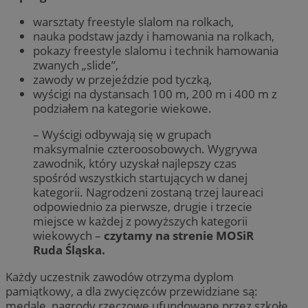
warsztaty freestyle slalom na rolkach,
nauka podstaw jazdy i hamowania na rolkach,
pokazy freestyle slalomu i technik hamowania
zwanych „slide”,
zawody w przejeździe pod tyczką,
wyścigi na dystansach 100 m, 200 m i 400 m z
podziałem na kategorie wiekowe.
– Wyścigi odbywają się w grupach
maksymalnie czteroosobowych. Wygrywa
zawodnik, który uzyskał najlepszy czas
spośród wszystkich startujących w danej
kategorii. Nagrodzeni zostaną trzej laureaci
odpowiednio za pierwsze, drugie i trzecie
miejsce w każdej z powyższych kategorii
wiekowych –
czytamy na strenie MOSiR
Ruda Śląska.
Każdy uczestnik zawodów otrzyma dyplom
pamiątkowy, a dla zwycięzców przewidziane są:
medale, nagrody rzeczowe ufundowane przez szkołę