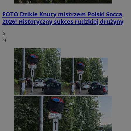
FOTO
Dzikie Knury mistrzem Polski Socca
2026! Historyczny sukces rudzkiej drużyny
9
N