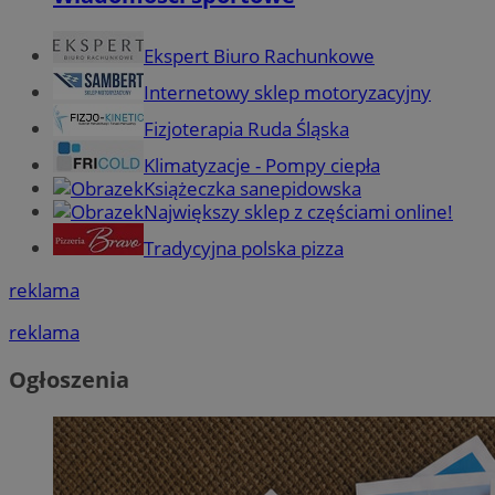
Ekspert Biuro Rachunkowe
Internetowy sklep motoryzacyjny
Fizjoterapia Ruda Śląska
Klimatyzacje - Pompy ciepła
Książeczka sanepidowska
Największy sklep z częściami online!
Tradycyjna polska pizza
reklama
reklama
Ogłoszenia