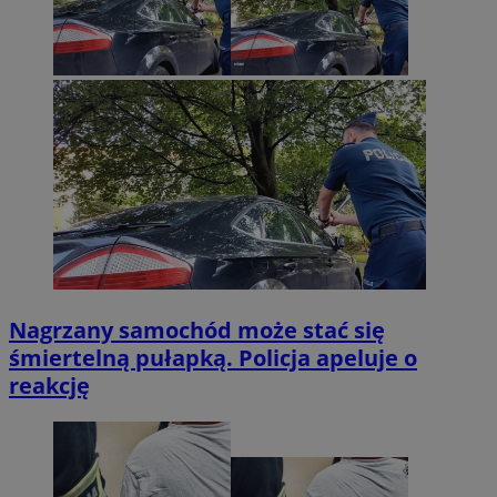
Nagrzany samochód może stać się
śmiertelną pułapką. Policja apeluje o
reakcję