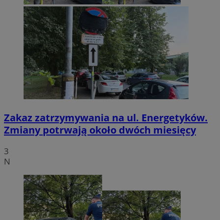
Zakaz zatrzymywania na ul. Energetyków.
Zmiany potrwają około dwóch miesięcy
3
N