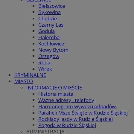
Bielszowice
Bykowina
Chebzie
Czarny Las
Godula
Halemba
Kochłowice
Nowy Bytom
Orzegów
Ruda
Wirek
KRYMINALNE
MIASTO
INFORMACJE O MIEŚCIE
Historia miasta
Ważne adresy i telefony
Harmonogram wywozu odpadów
Parafie i Msze Święte w Rudzie Śląskiej
Rozkłady jazdy w Rudzie Śląskiej
Pogoda w Rudzie Śląskiej
ADMINISTRACJA