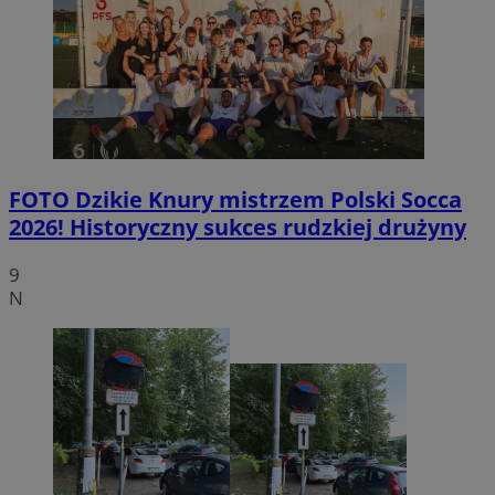
FOTO
Dzikie Knury mistrzem Polski Socca
2026! Historyczny sukces rudzkiej drużyny
9
N