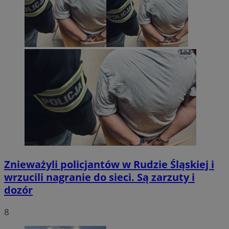
Znieważyli policjantów w Rudzie Śląskiej i
wrzucili nagranie do sieci. Są zarzuty i
dozór
8