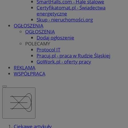
SmartHalls.com - Hale stalowe
Certyfikatomat.pl - Świadectwa
energetyczne
Skup - nieruchomości.org
OGŁOSZENIA
OGŁOSZENIA
Dodaj ogłoszenie
POLECAMY
Protocol IT
Pracuj.pl - praca w Rudzie Śląskiej
GoWork.pl - oferty pracy
REKLAMA
WSPÓŁPRACA
Ciekawe artykuły