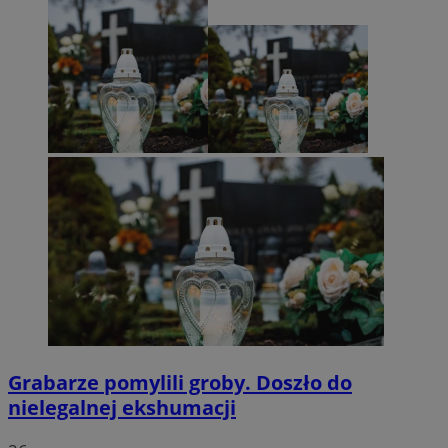
Grabarze pomylili groby. Doszło do
nielegalnej ekshumacji