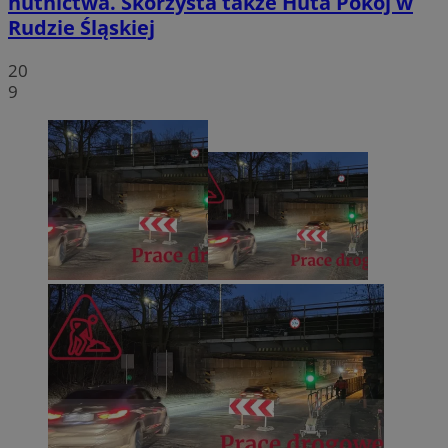
hutnictwa. Skorzysta także Huta Pokój w
Rudzie Śląskiej
20
9