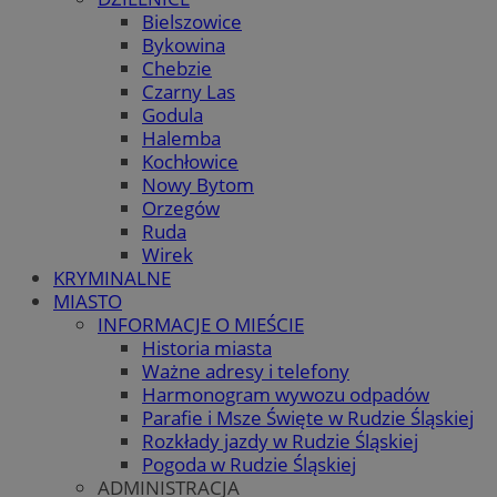
Bielszowice
Bykowina
Chebzie
Czarny Las
Godula
Halemba
Kochłowice
Nowy Bytom
Orzegów
Ruda
Wirek
KRYMINALNE
MIASTO
INFORMACJE O MIEŚCIE
Historia miasta
Ważne adresy i telefony
Harmonogram wywozu odpadów
Parafie i Msze Święte w Rudzie Śląskiej
Rozkłady jazdy w Rudzie Śląskiej
Pogoda w Rudzie Śląskiej
ADMINISTRACJA