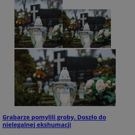
Grabarze pomylili groby. Doszło do
nielegalnej ekshumacji