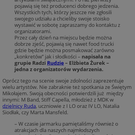
pojawią się też producenci dobrego jedzenia.
Wszystkich tych, którzy jeszcze nie zgłosili
swojego udziału a chcieliby swoje stoisko
wystawić w sobotę zapraszamy do kontaktu z
organizatorami.
Przez cały dzień na miejscu będzie można
dobrze zjeść, pojawią się nawet food trucki
gdzie będzie można posmakować zarówno
„konkretów” jak i słodkości –
napisała na
grupie Radzi
Rudzie
– Elżbieta Żurek –
jedna z organizatorów wydarzenia.
Oprócz tego na scenie swoje zdolności zaprezentuje
wielu artystów. Nie zabraknie też spotkania ze Świętym
Mikołajem. Swoją obecności potwierdzili już między
innymi: M Band, Stiff Capella, młodzież z MDK w
dzielnicy Ruda
, uczniowie z I LO oraz IV LO, Natalia
Siodłak, czy Marta Mansfeld.
– W czasie jarmarku pamiętaliśmy również o
atrakcjach dla naszych najmłodszych