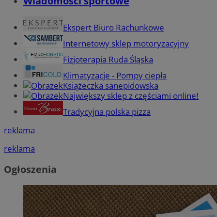
Wiadomości sportowe
Ekspert Biuro Rachunkowe
Internetowy sklep motoryzacyjny
Fizjoterapia Ruda Śląska
Klimatyzacje - Pompy ciepła
Książeczka sanepidowska
Największy sklep z częściami online!
Tradycyjna polska pizza
reklama
reklama
Ogłoszenia