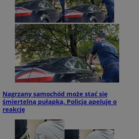
Nagrzany samochód może stać się
śmiertelną pułapką. Policja apeluje o
reakcję