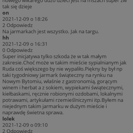
nowego wikarego dużo dzieci jest na mszach super zw
tak się dzieje
on
2021-12-09 o 18:26
2
Odpowiedz
Na jarmarkach jest wszystko. Jak na targu.
hh
2021-12-09 o 16:31
0
Odpowiedz
Super inicjatywa tylko szkoda że w tak małym
zakresie.Choć może w takim mieście sypialnianym jak
Ruda coś większego by nie wypaliło.Piękny by był np
taki tygodniowy jarmark świąteczny na rynku na
Nowym Bytomiu, właśnie z gastronomią, gorącym
winem i herbat a z sokiem, wypiekami świątecznymi,
kiełbaskami, ręcznie robionymi ozdobami, lokalnymi
potrawami, artykułami rzemieślniczymi itp.Byłem na
niejednym takim jarmarku w dużym mieście i
naprawdę świetna sprawa.
lolek
2021-12-09 o 09:10
2
Odpowiedz