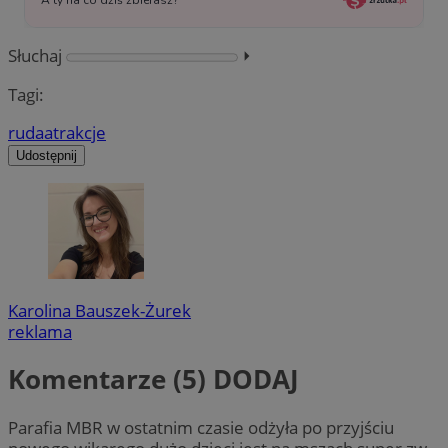
Słuchaj
⏵︎
Tagi:
ruda
atrakcje
Udostępnij
Karolina Bauszek-Żurek
reklama
Komentarze (5)
DODAJ
Parafia MBR w ostatnim czasie odżyła po przyjściu