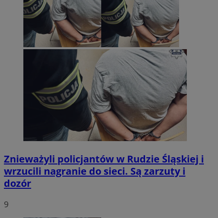
Znieważyli policjantów w Rudzie Śląskiej i
wrzucili nagranie do sieci. Są zarzuty i
dozór
9