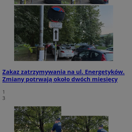
Zakaz zatrzymywania na ul. Energetyków.
Zmiany potrwają około dwóch miesięcy
1
3