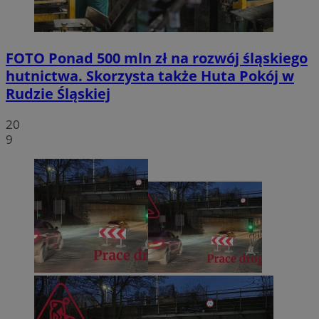
FOTO
Ponad 500 mln zł na rozwój śląskiego
hutnictwa. Skorzysta także Huta Pokój w
Rudzie Śląskiej
20
9