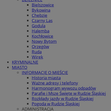
Bielszowice
Bykowina
Chebzie
Czarny Las
Godula
Halemba
Kochłowice
Nowy Bytom
Orzegów
Ruda
Wirek
KRYMINALNE
MIASTO
INFORMACJE O MIEŚCIE
Historia miasta
Ważne adresy i telefony
Harmonogram wywozu odpadów
Parafie i Msze Święte w Rudzie Śląskiej
Rozkłady jazdy w Rudzie Śląskiej
Pogoda w Rudzie Śląskiej
ADMINISTRACJA