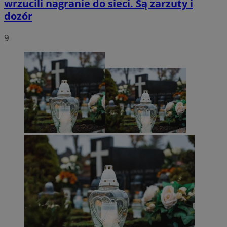
wrzucili nagranie do sieci. Są zarzuty i
dozór
9