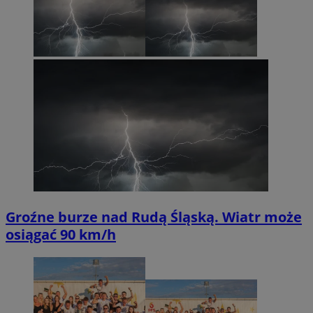
Groźne burze nad Rudą Śląską. Wiatr może
osiągać 90 km/h