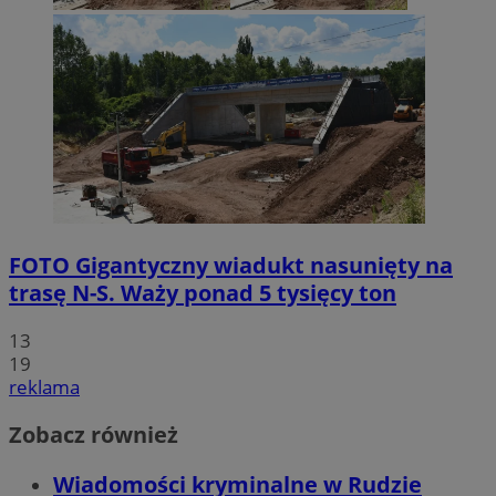
FOTO
Gigantyczny wiadukt nasunięty na
trasę N-S. Waży ponad 5 tysięcy ton
13
19
reklama
Zobacz również
Wiadomości kryminalne w Rudzie