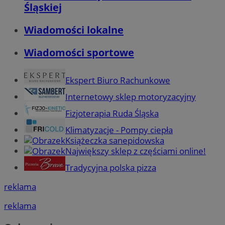
Śląskiej
Wiadomości lokalne
Wiadomości sportowe
Ekspert Biuro Rachunkowe
Internetowy sklep motoryzacyjny
Fizjoterapia Ruda Śląska
Klimatyzacje - Pompy ciepła
Książeczka sanepidowska
Największy sklep z częściami online!
Tradycyjna polska pizza
reklama
reklama