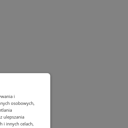
ywania i
danych osobowych,
etlania
az ulepszania
 i innych celach,