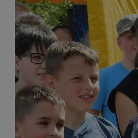
SessID
QeSessID
MvSessID
msToken
__cf_bm
__cf_bm
VISITOR_PRIVACY_
CookieScriptConse