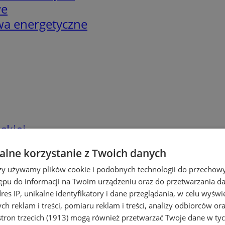
we
twa energetyczne
skiej
lne korzystanie z Twoich danych
rzy używamy plików cookie i podobnych technologii do przechow
ępu do informacji na Twoim urządzeniu oraz do przetwarzania 
dres IP, unikalne identyfikatory i dane przeglądania, w celu wyświ
h reklam i treści, pomiaru reklam i treści, analizy odbiorców or
tron trzecich (1913)
mogą również przetwarzać Twoje dane w tych