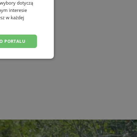
 wybory dotyczą
nym interesie
sz w każdej
DO PORTALU
esklasyfikowane
ane
owanie użytkownika i
j.