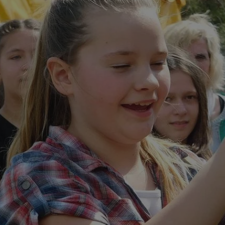
rudaslaska.com.pl
1 rok
Ten plik cookie przechowuje iden
rudaslaska.com.pl
1 rok
Ten plik cookie przechowuje iden
rudaslaska.com.pl
1 rok
Ten plik cookie przechowuje iden
.tiktok.com
1 tydzień 3 dni
Ten plik cookie jest używany do
uwierzytelniania i bezpieczeństw
użytkownicy pozostają zalogowan
zabezpieczone, jak poruszać się 
internetową lub interakcji z jej u
30 minut
Ten plik cookie służy do rozróżn
Cloudflare Inc.
Jest to korzystne dla strony int
.x.com
umożliwia tworzenie ważnych r
korzystania z jej witryny interne
29 minut 59
Ten plik cookie służy do rozróżn
Cloudflare Inc.
sekund
Jest to korzystne dla strony int
.twitter.com
umożliwia tworzenie ważnych r
korzystania z jej witryny interne
Polityce prywatności Google
METADATA
5 miesięcy 4
Ten plik cookie jest używany d
YouTube
tygodnie
zgody użytkownika i wyboru pry
.youtube.com
interakcji z witryną. Rejestruje 
zgody odwiedzającego na różne p
ustawienia prywatności, zapewni
preferencje zostaną uhonorowan
sesjach.
nt
4 tygodnie 2 dni
Ten plik cookie jest używany pr
CookieScript