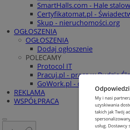
SmartHalls.com - Hale stalo
Certyfikatomat.pl - Świadec
Skup - nieruchomości.org
OGŁOSZENIA
OGŁOSZENIA
Dodaj ogłoszenie
POLECAMY
Protocol IT
Pracuj.pl - praca w Rudzie Ślą
GoWork.pl - oferty pracy
Odpowiedzia
REKLAMA
My i nasi partne
WSPÓŁPRACA
uzyskiwania dost
takich jak Twój a
spersonalizowanyc
usług.
Dostawcy s