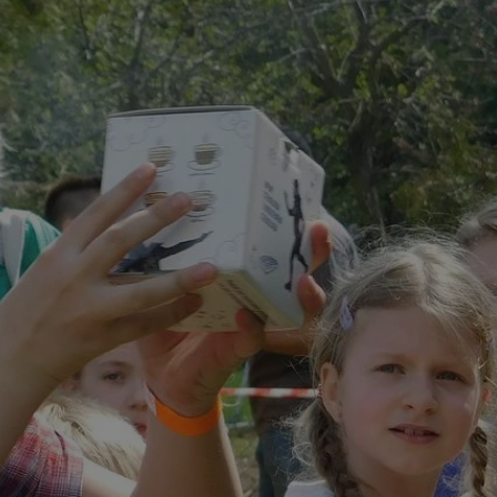
tyfikator sesji.
tyfikator sesji.
tyfikator sesji.
 celów
a, zapewniając, że
i, a ich dane są
przez witrynę
sług.
iania ludzi i botów.
ernetowej, ponieważ
aportów na temat
towej.
iania ludzi i botów.
ernetowej, ponieważ
aportów na temat
towej.
o przechowywania
watności dla ich
dane dotyczące
olityki i
ając, że ich
e w przyszłych
zez usługę Cookie-