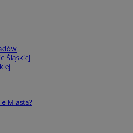
adów
e Śląskiej
kiej
ie Miasta?