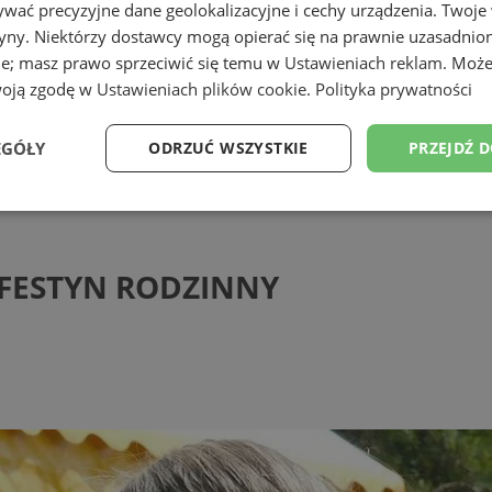
wać precyzyjne dane geolokalizacyjne i cechy urządzenia. Twoje
tryny. Niektórzy dostawcy mogą opierać się na prawnie uzasadnio
ie; masz prawo sprzeciwić się temu w
Ustawieniach reklam
. Może
woją zgodę w
Ustawieniach plików cookie
.
Polityka prywatności
EGÓŁY
ODRZUĆ WSZYSTKIE
PRZEJDŹ 
STYN RODZINNY
Wydajność
Targetowanie
Funkcjonalność
Ni
a FESTYN RODZINNY
ezbędne
Wydajność
Targetowanie
Funkcjonalność
Niesklasyfikow
ie umożliwiają korzystanie z podstawowych funkcji strony internetowej, takich jak log
Bez niezbędnych plików cookie nie można prawidłowo korzystać ze strony internetowe
Provider
/
Okres
Opis
Domena
przechowywania