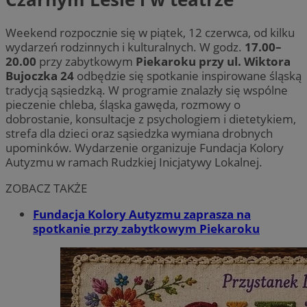
Weekend rozpocznie się w piątek, 12 czerwca, od kilku
wydarzeń rodzinnych i kulturalnych. W godz.
17.00–
20.00
przy zabytkowym
Piekaroku przy ul. Wiktora
Bujoczka 24
odbędzie się spotkanie inspirowane śląską
tradycją sąsiedzką. W programie znalazły się wspólne
pieczenie chleba, śląska gawęda, rozmowy o
dobrostanie, konsultacje z psychologiem i dietetykiem,
strefa dla dzieci oraz sąsiedzka wymiana drobnych
upominków. Wydarzenie organizuje Fundacja Kolory
Autyzmu w ramach Rudzkiej Inicjatywy Lokalnej.
ZOBACZ TAKŻE
Fundacja Kolory Autyzmu zaprasza na
spotkanie przy zabytkowym Piekaroku