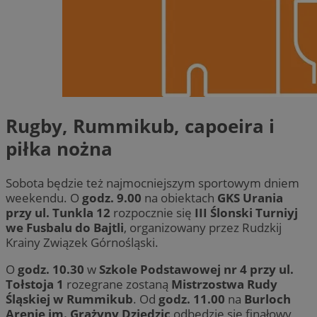
Rugby, Rummikub, capoeira i
piłka nożna
Sobota będzie też najmocniejszym sportowym dniem
weekendu. O
godz. 9.00
na obiektach
GKS Urania
przy ul. Tunkla 12
rozpocznie się
III Ślonski Turniyj
we Fusbalu do Bajtli
, organizowany przez Rudzkij
Krainy Związek Górnośląski.
O
godz. 10.30
w
Szkole Podstawowej nr 4 przy ul.
Tołstoja 1
rozegrane zostaną
Mistrzostwa Rudy
Śląskiej w Rummikub
. Od
godz. 11.00
na
Burloch
Arenie im. Grażyny Dziedzic
odbędzie się finałowy