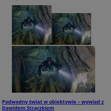
Podwodny świat w obiektywie – wywiad z
Dawidem Strączkiem