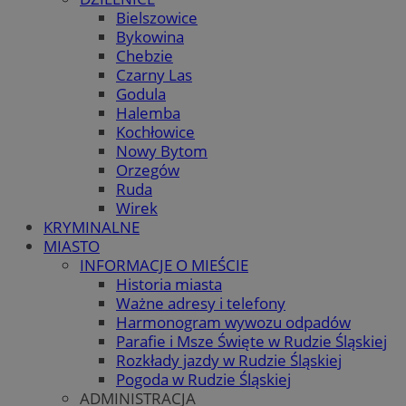
Bielszowice
Bykowina
Chebzie
Czarny Las
Godula
Halemba
Kochłowice
Nowy Bytom
Orzegów
Ruda
Wirek
KRYMINALNE
MIASTO
INFORMACJE O MIEŚCIE
Historia miasta
Ważne adresy i telefony
Harmonogram wywozu odpadów
Parafie i Msze Święte w Rudzie Śląskiej
Rozkłady jazdy w Rudzie Śląskiej
Pogoda w Rudzie Śląskiej
ADMINISTRACJA