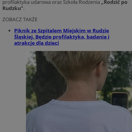
profilaktyka udarowa oraz Szkoła Rodzenia
„Rodzić po
Rudzku”
.
ZOBACZ TAKŻE
Piknik ze Szpitalem Miejskim w Rudzie
Śląskiej. Będzie profilaktyka, badania i
atrakcje dla dzieci