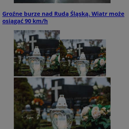
Groźne burze nad Rudą Śląską. Wiatr może
osiągać 90 km/h