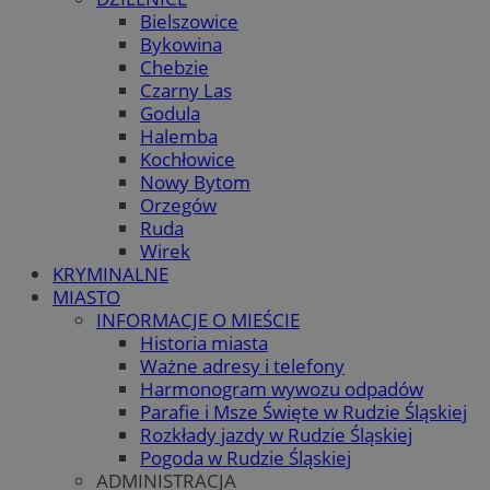
Bielszowice
Bykowina
Chebzie
Czarny Las
Godula
Halemba
Kochłowice
Nowy Bytom
Orzegów
Ruda
Wirek
KRYMINALNE
MIASTO
INFORMACJE O MIEŚCIE
Historia miasta
Ważne adresy i telefony
Harmonogram wywozu odpadów
Parafie i Msze Święte w Rudzie Śląskiej
Rozkłady jazdy w Rudzie Śląskiej
Pogoda w Rudzie Śląskiej
ADMINISTRACJA