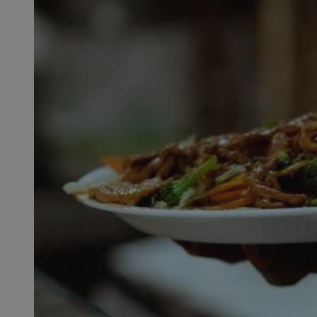
SessID
QeSessID
MvSessID
msToken
__cf_bm
__cf_bm
VISITOR_PRIVACY_
CookieScriptConse