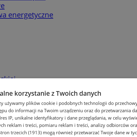
we
twa energetyczne
skiej
lne korzystanie z Twoich danych
rzy używamy plików cookie i podobnych technologii do przechow
ępu do informacji na Twoim urządzeniu oraz do przetwarzania 
dres IP, unikalne identyfikatory i dane przeglądania, w celu wyświ
h reklam i treści, pomiaru reklam i treści, analizy odbiorców or
tron trzecich (1913)
mogą również przetwarzać Twoje dane w tych