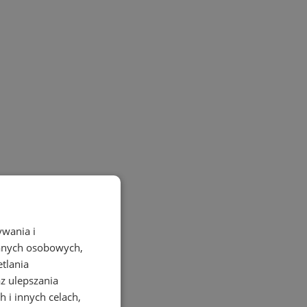
ywania i
danych osobowych,
etlania
az ulepszania
 i innych celach,