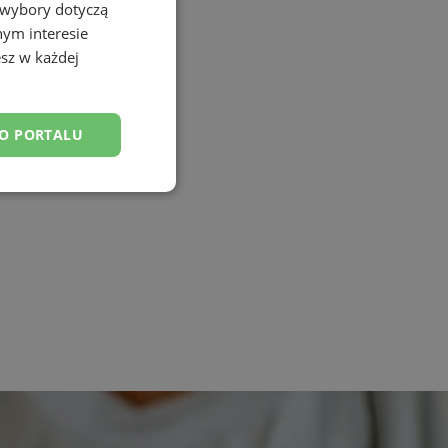
 wybory dotyczą
nym interesie
sz w każdej
DO PORTALU
esklasyfikowane
ane
owanie użytkownika i
j.