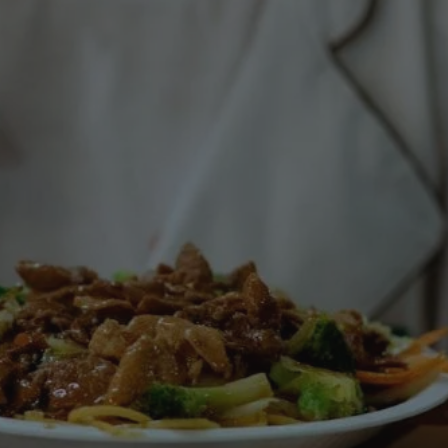
tyfikator sesji.
tyfikator sesji.
tyfikator sesji.
 celów
a, zapewniając, że
i, a ich dane są
przez witrynę
sług.
iania ludzi i botów.
ernetowej, ponieważ
aportów na temat
towej.
iania ludzi i botów.
ernetowej, ponieważ
aportów na temat
towej.
o przechowywania
watności dla ich
dane dotyczące
olityki i
ając, że ich
e w przyszłych
zez usługę Cookie-