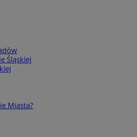
adów
e Śląskiej
kiej
ie Miasta?