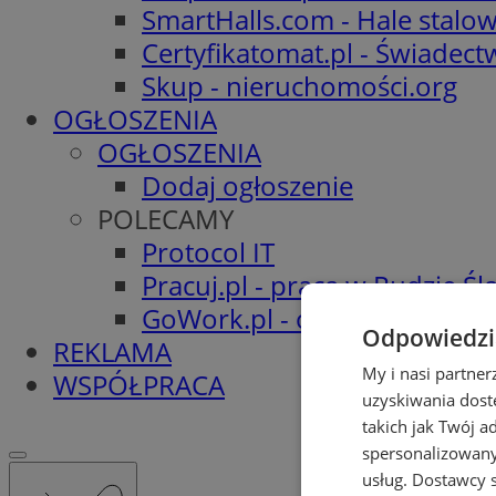
SmartHalls.com - Hale stalo
Certyfikatomat.pl - Świadec
Skup - nieruchomości.org
OGŁOSZENIA
OGŁOSZENIA
Dodaj ogłoszenie
POLECAMY
Protocol IT
Pracuj.pl - praca w Rudzie Ślą
GoWork.pl - oferty pracy
Odpowiedzia
REKLAMA
My i nasi partne
WSPÓŁPRACA
uzyskiwania dost
takich jak Twój a
spersonalizowanyc
usług.
Dostawcy s