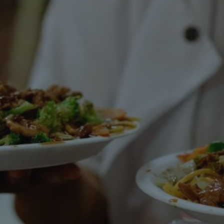
rudaslaska.com.pl
1 rok
Ten plik cookie przechowuje iden
rudaslaska.com.pl
1 rok
Ten plik cookie przechowuje iden
rudaslaska.com.pl
1 rok
Ten plik cookie przechowuje iden
.tiktok.com
1 tydzień 3 dni
Ten plik cookie jest używany do
uwierzytelniania i bezpieczeństw
użytkownicy pozostają zalogowan
zabezpieczone, jak poruszać się 
internetową lub interakcji z jej u
30 minut
Ten plik cookie służy do rozróżn
Cloudflare Inc.
Jest to korzystne dla strony int
.x.com
umożliwia tworzenie ważnych r
korzystania z jej witryny interne
29 minut 59
Ten plik cookie służy do rozróżn
Cloudflare Inc.
sekund
Jest to korzystne dla strony int
.twitter.com
umożliwia tworzenie ważnych r
korzystania z jej witryny interne
Polityce prywatności Google
METADATA
5 miesięcy 4
Ten plik cookie jest używany d
YouTube
tygodnie
zgody użytkownika i wyboru pry
.youtube.com
interakcji z witryną. Rejestruje 
zgody odwiedzającego na różne p
ustawienia prywatności, zapewni
preferencje zostaną uhonorowan
sesjach.
nt
4 tygodnie 2 dni
Ten plik cookie jest używany pr
CookieScript