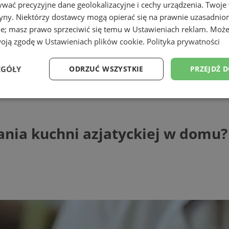
wać precyzyjne dane geolokalizacyjne i cechy urządzenia. Twoje
tryny. Niektórzy dostawcy mogą opierać się na prawnie uzasadnio
ie; masz prawo sprzeciwić się temu w
Ustawieniach reklam
. Może
woją zgodę w
Ustawieniach plików cookie
.
Polityka prywatności
EGÓŁY
ODRZUĆ WSZYSTKIE
PRZEJDŹ 
kuchni azjatyckiej w domu?
Wydajność
Targetowanie
Funkcjonalność
Ni
ania kuchni azjatyckiej w domu?
ezbędne
Wydajność
Targetowanie
Funkcjonalność
Niesklasyfikow
ie umożliwiają korzystanie z podstawowych funkcji strony internetowej, takich jak log
Bez niezbędnych plików cookie nie można prawidłowo korzystać ze strony internetowe
Provider
/
Okres
Opis
Domena
przechowywania