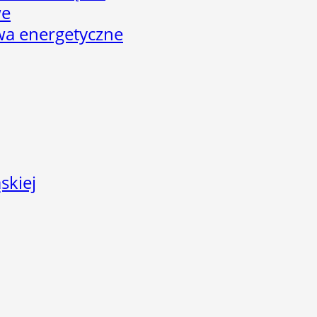
we
twa energetyczne
skiej