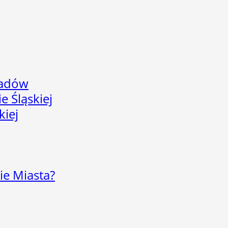
adów
e Śląskiej
kiej
ie Miasta?