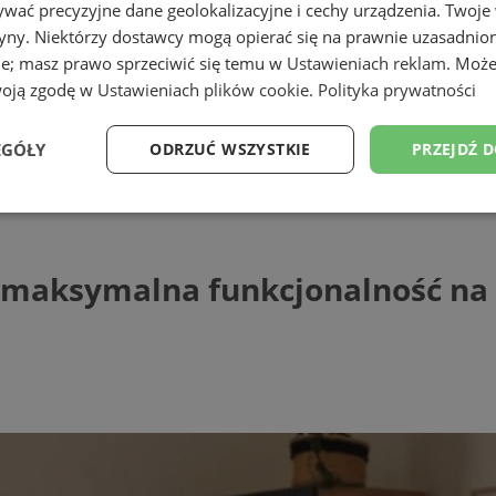
wać precyzyjne dane geolokalizacyjne i cechy urządzenia. Twoje
tryny. Niektórzy dostawcy mogą opierać się na prawnie uzasadnio
ie; masz prawo sprzeciwić się temu w
Ustawieniach reklam
. Może
woją zgodę w
Ustawieniach plików cookie
.
Polityka prywatności
EGÓŁY
ODRZUĆ WSZYSTKIE
PRZEJDŹ 
ksymalna funkcjonalność na małym metra
Wydajność
Targetowanie
Funkcjonalność
Ni
 – maksymalna funkcjonalność n
ezbędne
Wydajność
Targetowanie
Funkcjonalność
Niesklasyfikow
ie umożliwiają korzystanie z podstawowych funkcji strony internetowej, takich jak log
Bez niezbędnych plików cookie nie można prawidłowo korzystać ze strony internetowe
Provider
/
Okres
Opis
Domena
przechowywania