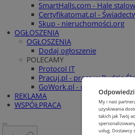
SmartHalls.com - Hale stalo
Certyfikatomat.pl - Świadec
Skup - nieruchomości.org
OGŁOSZENIA
OGŁOSZENIA
Dodaj ogłoszenie
POLECAMY
Protocol IT
Pracuj.pl - praca w Rudzie Ślą
GoWork.pl - oferty pracy
Odpowiedzia
REKLAMA
My i nasi partne
WSPÓŁPRACA
uzyskiwania dost
takich jak Twój a
spersonalizowanyc
usług.
Dostawcy s