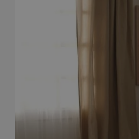
SessID
QeSessID
MvSessID
msToken
__cf_bm
__cf_bm
VISITOR_PRIVACY_
CookieScriptConse