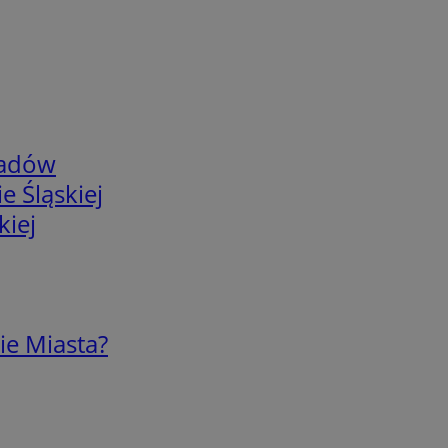
adów
e Śląskiej
kiej
ie Miasta?