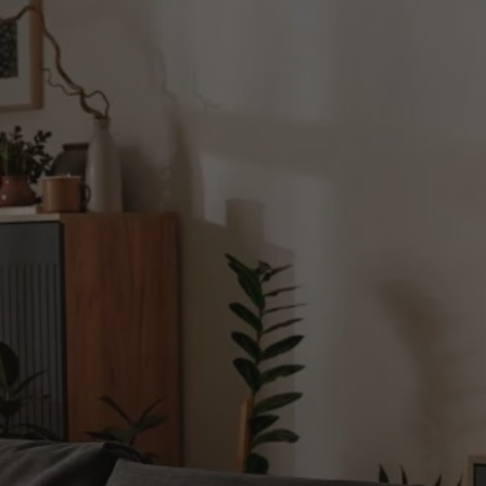
tyfikator sesji.
tyfikator sesji.
tyfikator sesji.
 celów
a, zapewniając, że
i, a ich dane są
przez witrynę
sług.
iania ludzi i botów.
ernetowej, ponieważ
aportów na temat
towej.
iania ludzi i botów.
ernetowej, ponieważ
aportów na temat
towej.
o przechowywania
watności dla ich
dane dotyczące
olityki i
ając, że ich
e w przyszłych
zez usługę Cookie-