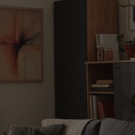
rudaslaska.com.pl
1 rok
Ten plik cookie przechowuje iden
rudaslaska.com.pl
1 rok
Ten plik cookie przechowuje iden
rudaslaska.com.pl
1 rok
Ten plik cookie przechowuje iden
.tiktok.com
1 tydzień 3 dni
Ten plik cookie jest używany do
uwierzytelniania i bezpieczeństw
użytkownicy pozostają zalogowan
zabezpieczone, jak poruszać się 
internetową lub interakcji z jej u
30 minut
Ten plik cookie służy do rozróżn
Cloudflare Inc.
Jest to korzystne dla strony int
.x.com
umożliwia tworzenie ważnych r
korzystania z jej witryny interne
29 minut 59
Ten plik cookie służy do rozróżn
Cloudflare Inc.
sekund
Jest to korzystne dla strony int
.twitter.com
umożliwia tworzenie ważnych r
korzystania z jej witryny interne
Polityce prywatności Google
METADATA
5 miesięcy 4
Ten plik cookie jest używany d
YouTube
tygodnie
zgody użytkownika i wyboru pry
.youtube.com
interakcji z witryną. Rejestruje 
zgody odwiedzającego na różne p
ustawienia prywatności, zapewni
preferencje zostaną uhonorowan
sesjach.
nt
4 tygodnie 2 dni
Ten plik cookie jest używany pr
CookieScript