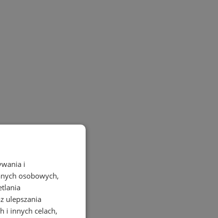
ywania i
danych osobowych,
etlania
az ulepszania
 i innych celach,