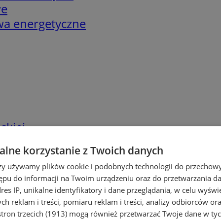
we
twa energetyczne
skiej
lne korzystanie z Twoich danych
rzy używamy plików cookie i podobnych technologii do przechow
ępu do informacji na Twoim urządzeniu oraz do przetwarzania 
dres IP, unikalne identyfikatory i dane przeglądania, w celu wyświ
h reklam i treści, pomiaru reklam i treści, analizy odbiorców or
tron trzecich (1913)
mogą również przetwarzać Twoje dane w tych