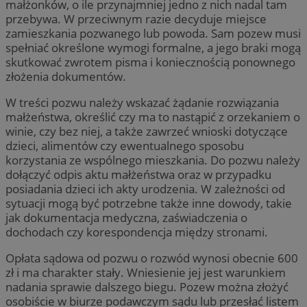
małżonków, o ile przynajmniej jedno z nich nadal tam
przebywa. W przeciwnym razie decyduje miejsce
zamieszkania pozwanego lub powoda. Sam pozew musi
spełniać określone wymogi formalne, a jego braki mogą
skutkować zwrotem pisma i koniecznością ponownego
złożenia dokumentów.
W treści pozwu należy wskazać żądanie rozwiązania
małżeństwa, określić czy ma to nastąpić z orzekaniem o
winie, czy bez niej, a także zawrzeć wnioski dotyczące
dzieci, alimentów czy ewentualnego sposobu
korzystania ze wspólnego mieszkania. Do pozwu należy
dołączyć odpis aktu małżeństwa oraz w przypadku
posiadania dzieci ich akty urodzenia. W zależności od
sytuacji mogą być potrzebne także inne dowody, takie
jak dokumentacja medyczna, zaświadczenia o
dochodach czy korespondencja między stronami.
Opłata sądowa od pozwu o rozwód wynosi obecnie 600
zł i ma charakter stały. Wniesienie jej jest warunkiem
nadania sprawie dalszego biegu. Pozew można złożyć
osobiście w biurze podawczym sądu lub przesłać listem