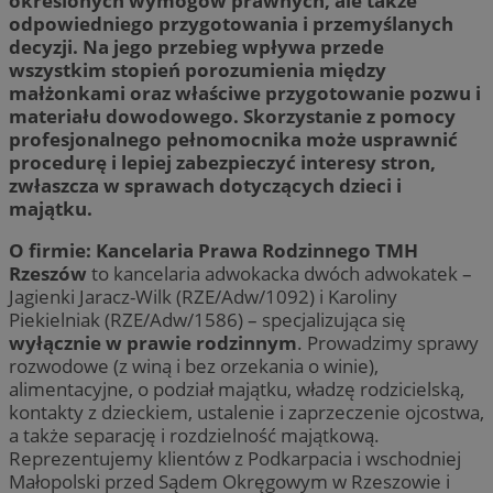
określonych wymogów prawnych, ale także
odpowiedniego przygotowania i przemyślanych
decyzji. Na jego przebieg wpływa przede
wszystkim stopień porozumienia między
małżonkami oraz właściwe przygotowanie pozwu i
materiału dowodowego. Skorzystanie z pomocy
profesjonalnego pełnomocnika może usprawnić
procedurę i lepiej zabezpieczyć interesy stron,
zwłaszcza w sprawach dotyczących dzieci i
majątku.
O firmie: Kancelaria Prawa Rodzinnego TMH
Rzeszów
to kancelaria adwokacka dwóch adwokatek –
Jagienki Jaracz-Wilk (RZE/Adw/1092) i Karoliny
Piekielniak (RZE/Adw/1586) – specjalizująca się
wyłącznie w prawie rodzinnym
. Prowadzimy sprawy
rozwodowe (z winą i bez orzekania o winie),
alimentacyjne, o podział majątku, władzę rodzicielską,
kontakty z dzieckiem, ustalenie i zaprzeczenie ojcostwa,
a także separację i rozdzielność majątkową.
Reprezentujemy klientów z Podkarpacia i wschodniej
Małopolski przed Sądem Okręgowym w Rzeszowie i