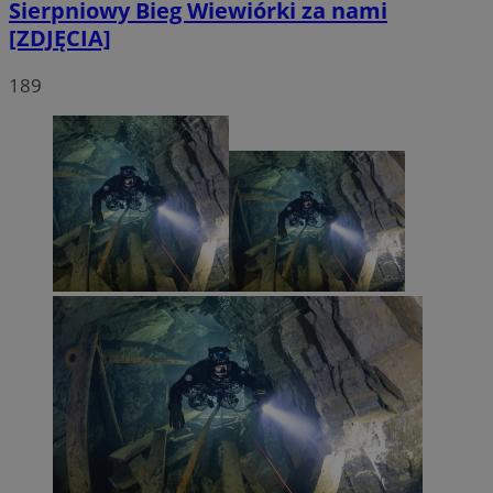
Sierpniowy Bieg Wiewiórki za nami
[ZDJĘCIA]
189