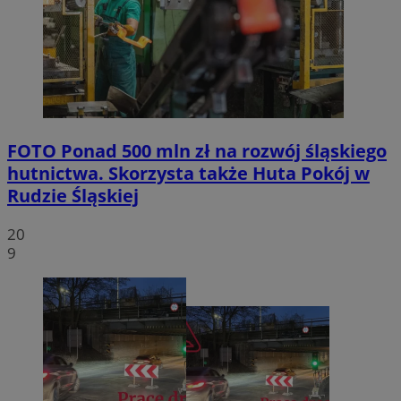
FOTO
Ponad 500 mln zł na rozwój śląskiego
hutnictwa. Skorzysta także Huta Pokój w
Rudzie Śląskiej
20
9