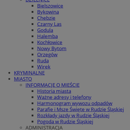
Bielszowice
Bykowina
Chebzie
Czarny Las
Godula
Halemba
Kochłowice
Nowy Bytom
Orzegów
Ruda
Wirek
KRYMINALNE
MIASTO
INFORMACJE O MIEŚCIE
Historia miasta
Ważne adresy i telefony
Harmonogram wywozu odpadów
Parafie i Msze Święte w Rudzie Śląskiej
Rozkłady jazdy w Rudzie Śląskiej
Pogoda w Rudzie Śląskiej
ADMINISTRACJA