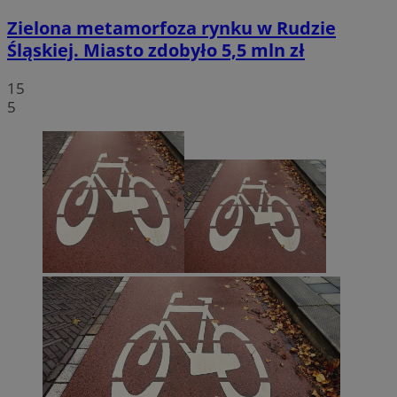
Zielona metamorfoza rynku w Rudzie
Śląskiej. Miasto zdobyło 5,5 mln zł
15
5