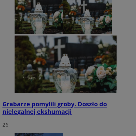
Grabarze pomylili groby. Doszło do
nielegalnej ekshumacji
26