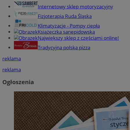
Internetowy sklep motoryzacyjny
Fizjoterapia Ruda Śląska
Klimatyzacje - Pompy ciepła
Książeczka sanepidowska
Największy sklep z częściami online!
Tradycyjna polska pizza
reklama
reklama
Ogłoszenia