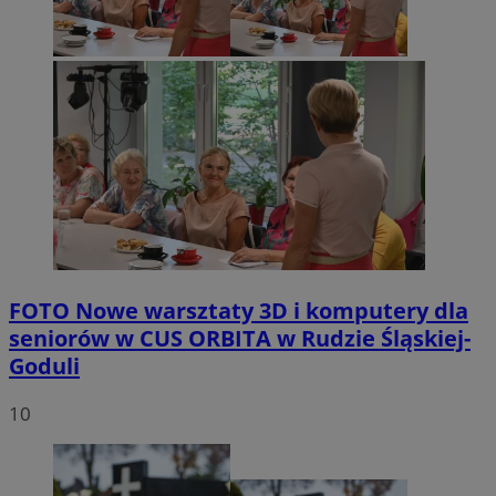
FOTO
Nowe warsztaty 3D i komputery dla
seniorów w CUS ORBITA w Rudzie Śląskiej-
Goduli
10