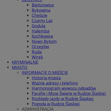
Bielszowice
Bykowina
Chebzie
Czarny Las
Godula
Halemba
Kochłowice
Nowy Bytom
Orzegów
Ruda
Wirek
KRYMINALNE
MIASTO
INFORMACJE O MIEŚCIE
Historia miasta
Ważne adresy i telefony
Harmonogram wywozu odpadów
Parafie i Msze Święte w Rudzie Śląskiej
Rozkłady jazdy w Rudzie Śląskiej
Pogoda w Rudzie Śląskiej
ADMINISTRACJA