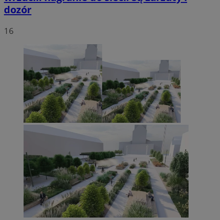
dozór
16