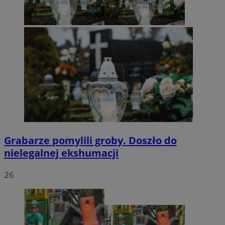
Grabarze pomylili groby. Doszło do
nielegalnej ekshumacji
26