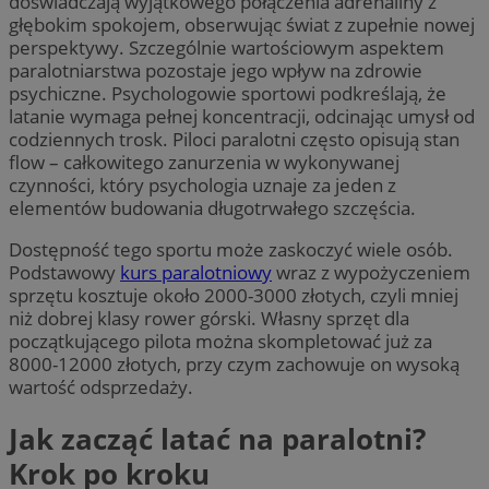
doświadczają wyjątkowego połączenia adrenaliny z
głębokim spokojem, obserwując świat z zupełnie nowej
perspektywy. Szczególnie wartościowym aspektem
paralotniarstwa pozostaje jego wpływ na zdrowie
psychiczne. Psychologowie sportowi podkreślają, że
latanie wymaga pełnej koncentracji, odcinając umysł od
codziennych trosk. Piloci paralotni często opisują stan
flow – całkowitego zanurzenia w wykonywanej
czynności, który psychologia uznaje za jeden z
elementów budowania długotrwałego szczęścia.
Dostępność tego sportu może zaskoczyć wiele osób.
Podstawowy
kurs paralotniowy
wraz z wypożyczeniem
sprzętu kosztuje około 2000-3000 złotych, czyli mniej
niż dobrej klasy rower górski. Własny sprzęt dla
początkującego pilota można skompletować już za
8000-12000 złotych, przy czym zachowuje on wysoką
wartość odsprzedaży.
Jak zacząć latać na paralotni?
Krok po kroku