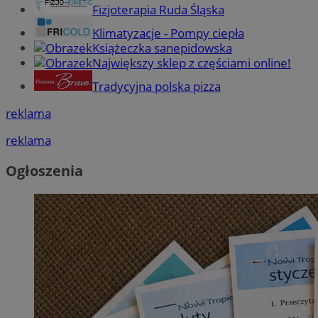
Fizjoterapia Ruda Śląska
Klimatyzacje - Pompy ciepła
Książeczka sanepidowska
Największy sklep z częściami online!
Tradycyjna polska pizza
reklama
reklama
Ogłoszenia