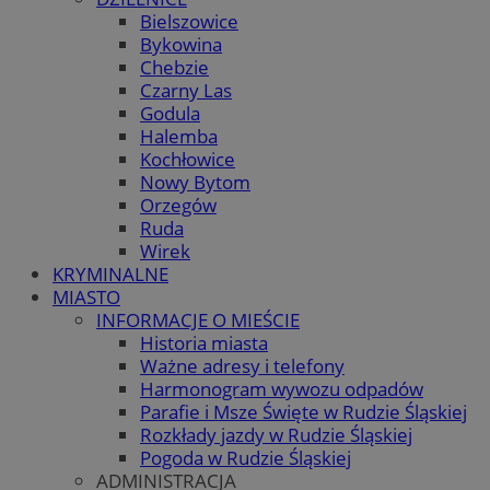
Bielszowice
Bykowina
Chebzie
Czarny Las
Godula
Halemba
Kochłowice
Nowy Bytom
Orzegów
Ruda
Wirek
KRYMINALNE
MIASTO
INFORMACJE O MIEŚCIE
Historia miasta
Ważne adresy i telefony
Harmonogram wywozu odpadów
Parafie i Msze Święte w Rudzie Śląskiej
Rozkłady jazdy w Rudzie Śląskiej
Pogoda w Rudzie Śląskiej
ADMINISTRACJA