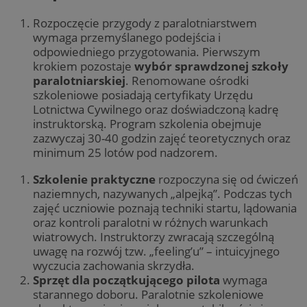
Rozpoczęcie przygody z paralotniarstwem
wymaga przemyślanego podejścia i
odpowiedniego przygotowania. Pierwszym
krokiem pozostaje
wybór sprawdzonej szkoły
paralotniarskiej
. Renomowane ośrodki
szkoleniowe posiadają certyfikaty Urzędu
Lotnictwa Cywilnego oraz doświadczoną kadrę
instruktorską. Program szkolenia obejmuje
zazwyczaj 30-40 godzin zajęć teoretycznych oraz
minimum 25 lotów pod nadzorem.
Szkolenie praktyczne
rozpoczyna się od ćwiczeń
naziemnych, nazywanych „alpejką”. Podczas tych
zajęć uczniowie poznają techniki startu, lądowania
oraz kontroli paralotni w różnych warunkach
wiatrowych. Instruktorzy zwracają szczególną
uwagę na rozwój tzw. „feeling’u” – intuicyjnego
wyczucia zachowania skrzydła.
Sprzęt dla początkującego pilota
wymaga
starannego doboru. Paralotnie szkoleniowe