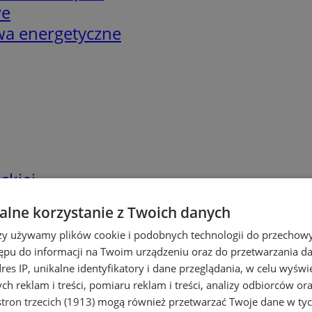
we
twa energetyczne
skiej
lne korzystanie z Twoich danych
rzy używamy plików cookie i podobnych technologii do przechow
ępu do informacji na Twoim urządzeniu oraz do przetwarzania 
dres IP, unikalne identyfikatory i dane przeglądania, w celu wyświ
h reklam i treści, pomiaru reklam i treści, analizy odbiorców or
tron trzecich (1913)
mogą również przetwarzać Twoje dane w tych