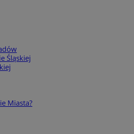
adów
e Śląskiej
kiej
ie Miasta?