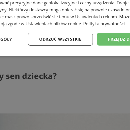
wać precyzyjne dane geolokalizacyjne i cechy urządzenia. Twoje
tryny. Niektórzy dostawcy mogą opierać się na prawnie uzasadnio
ie; masz prawo sprzeciwić się temu w
Ustawieniach reklam
. Może
woją zgodę w
Ustawieniach plików cookie
.
Polityka prywatności
EGÓŁY
ODRZUĆ WSZYSTKIE
PRZEJDŹ 
 dziecka?
Wydajność
Targetowanie
Funkcjonalność
Ni
y sen dziecka?
ezbędne
Wydajność
Targetowanie
Funkcjonalność
Niesklasyfikow
ie umożliwiają korzystanie z podstawowych funkcji strony internetowej, takich jak log
Bez niezbędnych plików cookie nie można prawidłowo korzystać ze strony internetowe
Provider
/
Okres
Opis
Domena
przechowywania