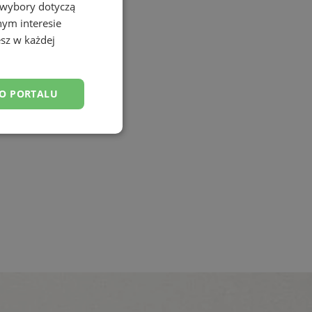
 wybory dotyczą
nym interesie
sz w każdej
DO PORTALU
esklasyfikowane
ane
owanie użytkownika i
j.