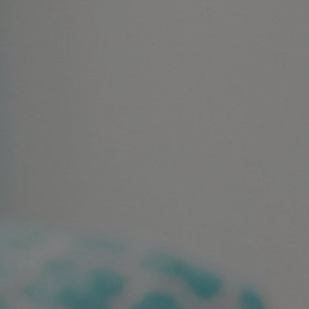
rudaslaska.com.pl
1 rok
Ten plik cookie przechowuje iden
rudaslaska.com.pl
1 rok
Ten plik cookie przechowuje iden
rudaslaska.com.pl
1 rok
Ten plik cookie przechowuje iden
.tiktok.com
1 tydzień 3 dni
Ten plik cookie jest używany do
uwierzytelniania i bezpieczeństw
użytkownicy pozostają zalogowan
zabezpieczone, jak poruszać się 
internetową lub interakcji z jej u
30 minut
Ten plik cookie służy do rozróżn
Cloudflare Inc.
Jest to korzystne dla strony int
.x.com
umożliwia tworzenie ważnych r
korzystania z jej witryny interne
29 minut 59
Ten plik cookie służy do rozróżn
Cloudflare Inc.
sekund
Jest to korzystne dla strony int
.twitter.com
umożliwia tworzenie ważnych r
korzystania z jej witryny interne
Polityce prywatności Google
METADATA
5 miesięcy 4
Ten plik cookie jest używany d
YouTube
tygodnie
zgody użytkownika i wyboru pry
.youtube.com
interakcji z witryną. Rejestruje 
zgody odwiedzającego na różne p
ustawienia prywatności, zapewni
preferencje zostaną uhonorowan
sesjach.
nt
4 tygodnie 2 dni
Ten plik cookie jest używany pr
CookieScript