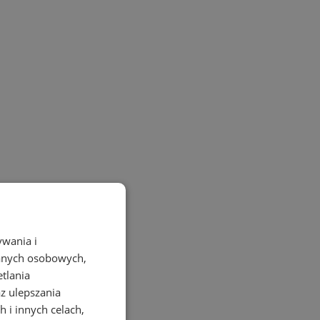
ywania i
danych osobowych,
etlania
az ulepszania
 i innych celach,