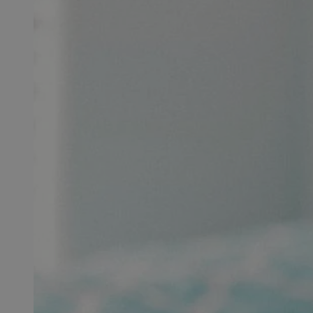
SessID
QeSessID
MvSessID
msToken
__cf_bm
__cf_bm
VISITOR_PRIVACY_
CookieScriptConse