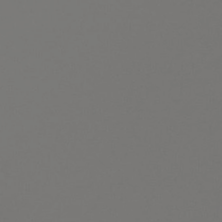
tyfikator sesji.
tyfikator sesji.
tyfikator sesji.
 celów
a, zapewniając, że
i, a ich dane są
przez witrynę
sług.
iania ludzi i botów.
ernetowej, ponieważ
aportów na temat
towej.
iania ludzi i botów.
ernetowej, ponieważ
aportów na temat
towej.
o przechowywania
watności dla ich
dane dotyczące
olityki i
ając, że ich
e w przyszłych
zez usługę Cookie-