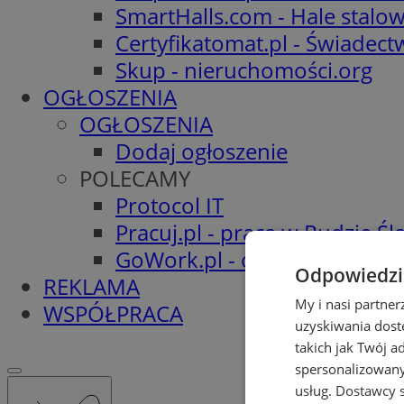
SmartHalls.com - Hale stalo
Certyfikatomat.pl - Świadec
Skup - nieruchomości.org
OGŁOSZENIA
OGŁOSZENIA
Dodaj ogłoszenie
POLECAMY
Protocol IT
Pracuj.pl - praca w Rudzie Ślą
GoWork.pl - oferty pracy
Odpowiedzia
REKLAMA
My i nasi partne
WSPÓŁPRACA
uzyskiwania dost
takich jak Twój a
spersonalizowanyc
usług.
Dostawcy s