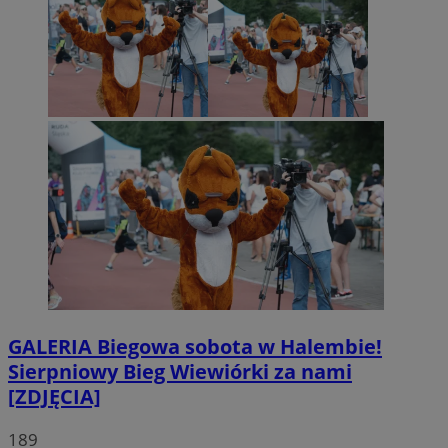
GALERIA
Biegowa sobota w Halembie!
Sierpniowy Bieg Wiewiórki za nami
[ZDJĘCIA]
189