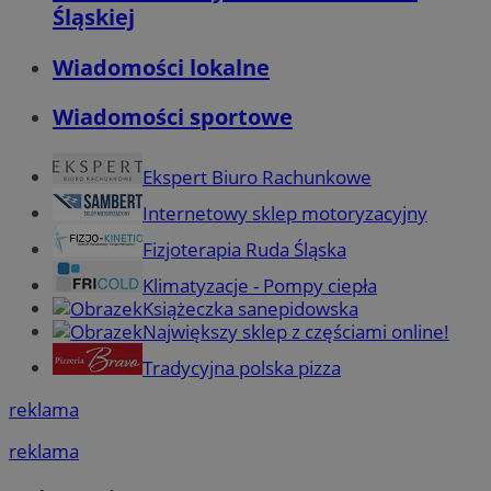
Śląskiej
Wiadomości lokalne
Wiadomości sportowe
Ekspert Biuro Rachunkowe
Internetowy sklep motoryzacyjny
Fizjoterapia Ruda Śląska
Klimatyzacje - Pompy ciepła
Książeczka sanepidowska
Największy sklep z częściami online!
Tradycyjna polska pizza
reklama
reklama