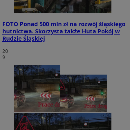
FOTO
Ponad 500 mln zł na rozwój śląskiego
hutnictwa. Skorzysta także Huta Pokój w
Rudzie Śląskiej
20
9