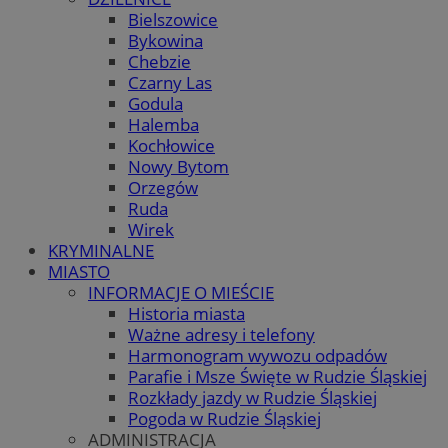
Bielszowice
Bykowina
Chebzie
Czarny Las
Godula
Halemba
Kochłowice
Nowy Bytom
Orzegów
Ruda
Wirek
KRYMINALNE
MIASTO
INFORMACJE O MIEŚCIE
Historia miasta
Ważne adresy i telefony
Harmonogram wywozu odpadów
Parafie i Msze Święte w Rudzie Śląskiej
Rozkłady jazdy w Rudzie Śląskiej
Pogoda w Rudzie Śląskiej
ADMINISTRACJA