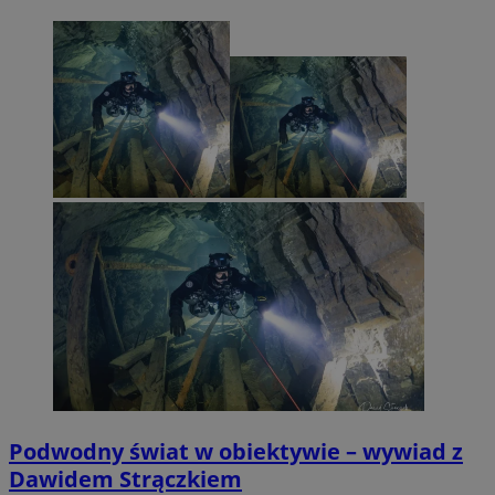
Podwodny świat w obiektywie – wywiad z
Dawidem Strączkiem