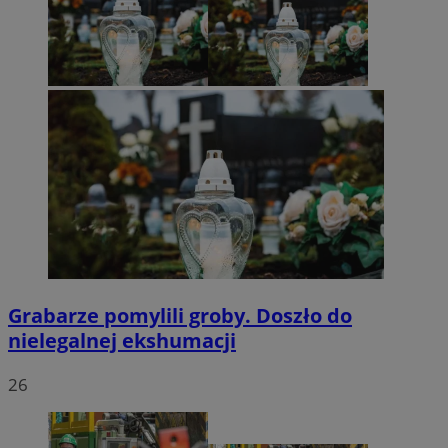
Grabarze pomylili groby. Doszło do
nielegalnej ekshumacji
26