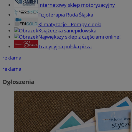
Internetowy sklep motoryzacyjny
Fizjoterapia Ruda Śląska
Klimatyzacje - Pompy ciepła
Książeczka sanepidowska
Największy sklep z częściami online!
Tradycyjna polska pizza
reklama
reklama
Ogłoszenia