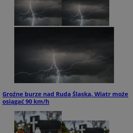
Groźne burze nad Rudą Śląską. Wiatr może
osiągać 90 km/h