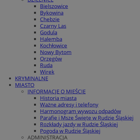
Bielszowice
Bykowina
Chebzie
Czarny Las
Godula
Halemba
Kochłowice
Nowy Bytom
Orzegów
Ruda
Wirek
KRYMINALNE
MIASTO
INFORMACJE O MIEŚCIE
Historia miasta
Ważne adresy i telefony
Harmonogram wywozu odpadów
Parafie i Msze Święte w Rudzie Śląskiej
Rozkłady jazdy w Rudzie Śląskiej
Pogoda w Rudzie Śląskiej
ADMINISTRACJA