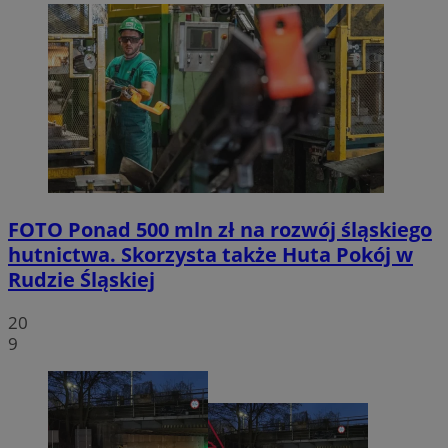
FOTO
Ponad 500 mln zł na rozwój śląskiego
hutnictwa. Skorzysta także Huta Pokój w
Rudzie Śląskiej
20
9