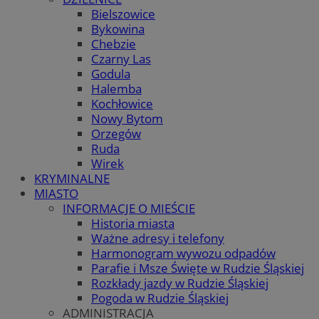
Bielszowice
Bykowina
Chebzie
Czarny Las
Godula
Halemba
Kochłowice
Nowy Bytom
Orzegów
Ruda
Wirek
KRYMINALNE
MIASTO
INFORMACJE O MIEŚCIE
Historia miasta
Ważne adresy i telefony
Harmonogram wywozu odpadów
Parafie i Msze Święte w Rudzie Śląskiej
Rozkłady jazdy w Rudzie Śląskiej
Pogoda w Rudzie Śląskiej
ADMINISTRACJA