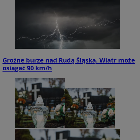
Groźne burze nad Rudą Śląską. Wiatr może
osiągać 90 km/h