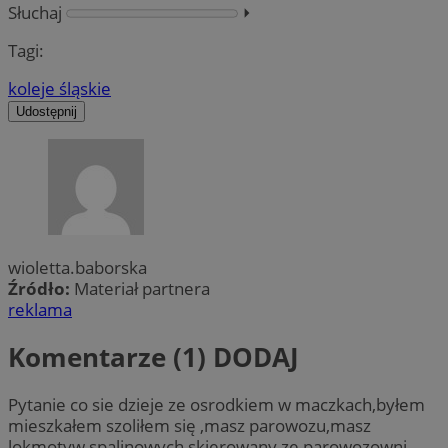
Słuchaj
⏵︎
Tagi:
koleje śląskie
Udostępnij
wioletta.baborska
Źródło:
Materiał partnera
reklama
Komentarze (1)
DODAJ
Pytanie co sie dzieje ze osrodkiem w maczkach,byłem
mieszkałem szoliłem się ,masz parowozu,masz
lokmotyw spalinowych,skierowany ze parowozowni