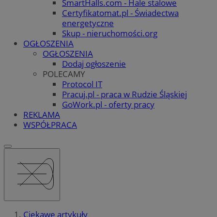
SmartHalls.com - Hale stalowe
Certyfikatomat.pl - Świadectwa
energetyczne
Skup - nieruchomości.org
OGŁOSZENIA
OGŁOSZENIA
Dodaj ogłoszenie
POLECAMY
Protocol IT
Pracuj.pl - praca w Rudzie Śląskiej
GoWork.pl - oferty pracy
REKLAMA
WSPÓŁPRACA
Ciekawe artykuły