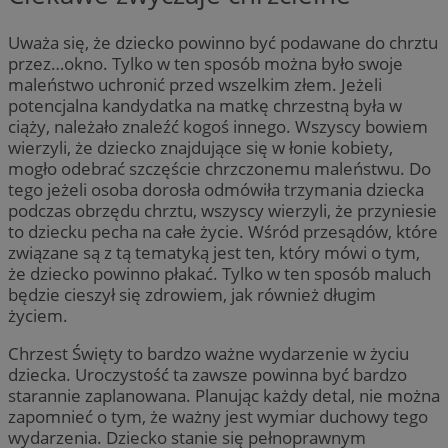
Uważa się, że dziecko powinno być podawane do chrztu
przez…okno. Tylko w ten sposób można było swoje
maleństwo uchronić przed wszelkim złem. Jeżeli
potencjalna kandydatka na matkę chrzestną była w
ciąży, należało znaleźć kogoś innego. Wszyscy bowiem
wierzyli, że dziecko znajdujące się w łonie kobiety,
mogło odebrać szczęście chrzczonemu maleństwu. Do
tego jeżeli osoba dorosła odmówiła trzymania dziecka
podczas obrzędu chrztu, wszyscy wierzyli, że przyniesie
to dziecku pecha na całe życie. Wśród przesądów, które
związane są z tą tematyką jest ten, który mówi o tym,
że dziecko powinno płakać. Tylko w ten sposób maluch
będzie cieszył się zdrowiem, jak również długim
życiem.
Chrzest Święty to bardzo ważne wydarzenie w życiu
dziecka. Uroczystość ta zawsze powinna być bardzo
starannie zaplanowana. Planując każdy detal, nie można
zapomnieć o tym, że ważny jest wymiar duchowy tego
wydarzenia. Dziecko stanie się pełnoprawnym