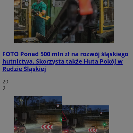
FOTO
Ponad 500 mln zł na rozwój śląskiego
hutnictwa. Skorzysta także Huta Pokój w
Rudzie Śląskiej
20
9