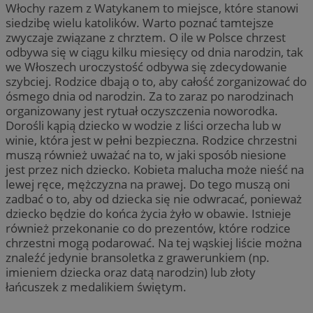
Włochy razem z Watykanem to miejsce, które stanowi
siedzibę wielu katolików. Warto poznać tamtejsze
zwyczaje związane z chrztem. O ile w Polsce chrzest
odbywa się w ciągu kilku miesięcy od dnia narodzin, tak
we Włoszech uroczystość odbywa się zdecydowanie
szybciej. Rodzice dbają o to, aby całość zorganizować do
ósmego dnia od narodzin. Za to zaraz po narodzinach
organizowany jest rytuał oczyszczenia noworodka.
Dorośli kąpią dziecko w wodzie z liści orzecha lub w
winie, która jest w pełni bezpieczna. Rodzice chrzestni
muszą również uważać na to, w jaki sposób niesione
jest przez nich dziecko. Kobieta malucha może nieść na
lewej ręce, mężczyzna na prawej. Do tego muszą oni
zadbać o to, aby od dziecka się nie odwracać, ponieważ
dziecko będzie do końca życia żyło w obawie. Istnieje
również przekonanie co do prezentów, które rodzice
chrzestni mogą podarować. Na tej wąskiej liście można
znaleźć jedynie bransoletka z grawerunkiem (np.
imieniem dziecka oraz datą narodzin) lub złoty
łańcuszek z medalikiem świętym.