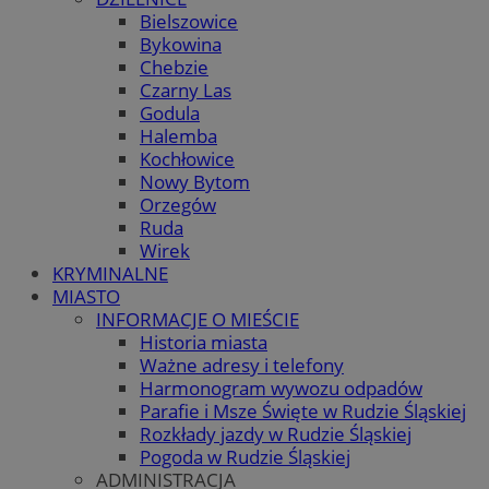
Bielszowice
Bykowina
Chebzie
Czarny Las
Godula
Halemba
Kochłowice
Nowy Bytom
Orzegów
Ruda
Wirek
KRYMINALNE
MIASTO
INFORMACJE O MIEŚCIE
Historia miasta
Ważne adresy i telefony
Harmonogram wywozu odpadów
Parafie i Msze Święte w Rudzie Śląskiej
Rozkłady jazdy w Rudzie Śląskiej
Pogoda w Rudzie Śląskiej
ADMINISTRACJA