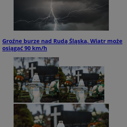
Groźne burze nad Rudą Śląską. Wiatr może
osiągać 90 km/h