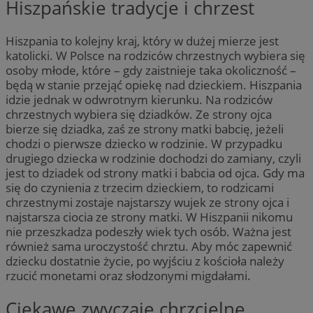
Hiszpańskie tradycje i chrzest
Hiszpania to kolejny kraj, który w dużej mierze jest
katolicki. W Polsce na rodziców chrzestnych wybiera się
osoby młode, które – gdy zaistnieje taka okoliczność –
będą w stanie przejąć opiekę nad dzieckiem. Hiszpania
idzie jednak w odwrotnym kierunku. Na rodziców
chrzestnych wybiera się dziadków. Ze strony ojca
bierze się dziadka, zaś ze strony matki babcię, jeżeli
chodzi o pierwsze dziecko w rodzinie. W przypadku
drugiego dziecka w rodzinie dochodzi do zamiany, czyli
jest to dziadek od strony matki i babcia od ojca. Gdy ma
się do czynienia z trzecim dzieckiem, to rodzicami
chrzestnymi zostaje najstarszy wujek ze strony ojca i
najstarsza ciocia ze strony matki. W Hiszpanii nikomu
nie przeszkadza podeszły wiek tych osób. Ważna jest
również sama uroczystość chrztu. Aby móc zapewnić
dziecku dostatnie życie, po wyjściu z kościoła należy
rzucić monetami oraz słodzonymi migdałami.
Ciekawe zwyczaje chrzcielne