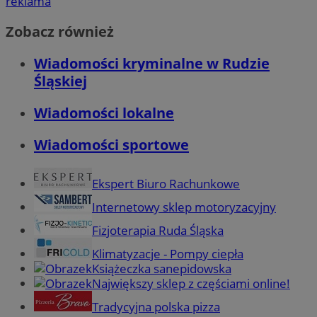
reklama
Zobacz również
Wiadomości kryminalne w Rudzie
Śląskiej
Wiadomości lokalne
Wiadomości sportowe
Ekspert Biuro Rachunkowe
Internetowy sklep motoryzacyjny
Fizjoterapia Ruda Śląska
Klimatyzacje - Pompy ciepła
Książeczka sanepidowska
Największy sklep z częściami online!
Tradycyjna polska pizza