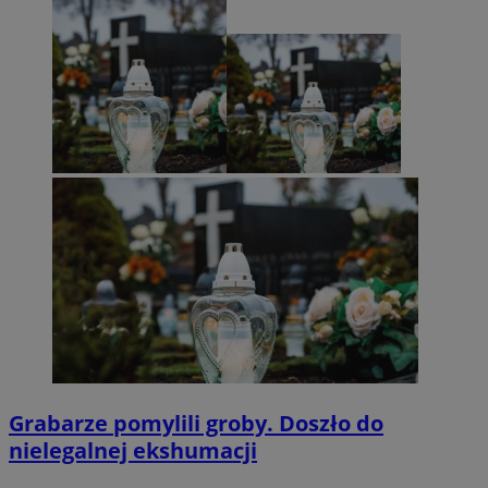
Grabarze pomylili groby. Doszło do
nielegalnej ekshumacji