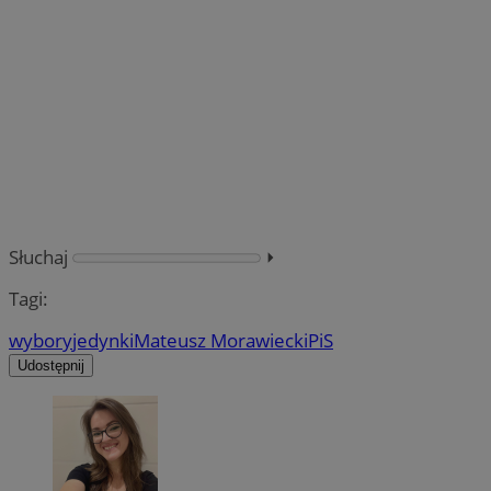
Słuchaj
⏵︎
Tagi:
wybory
jedynki
Mateusz Morawiecki
PiS
Udostępnij