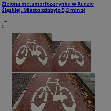
Zielona metamorfoza rynku w Rudzie
Śląskiej. Miasto zdobyło 5,5 mln zł
14
5