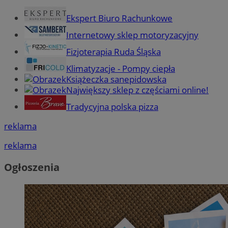
Ekspert Biuro Rachunkowe
Internetowy sklep motoryzacyjny
Fizjoterapia Ruda Śląska
Klimatyzacje - Pompy ciepła
Książeczka sanepidowska
Największy sklep z częściami online!
Tradycyjna polska pizza
reklama
reklama
Ogłoszenia