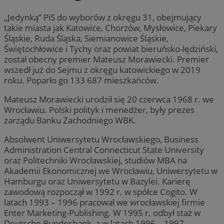
„Jedynką” PiS do wyborów z okręgu 31, obejmujący
takie miasta jak Katowice, Chorzów, Mysłowice, Piekary
Śląskie, Ruda Śląska, Siemianowice Śląskie,
Świętochłowice i Tychy oraz powiat bieruńsko-lędziński,
został obecny premier Mateusz Morawiecki. Premier
wszedł już do Sejmu z okręgu katowickiego w 2019
roku. Poparło go 133 687 mieszkańców.
Mateusz Morawiecki urodził się 20 czerwca 1968 r. we
Wrocławiu. Polski polityk i menedżer, były prezes
zarządu Banku Zachodniego WBK.
Absolwent Uniwersytetu Wrocławskiego, Business
Administration Central Connecticut State University
oraz Politechniki Wrocławskiej, studiów MBA na
Akademii Ekonomicznej we Wrocławiu, Uniwersytetu w
Hamburgu oraz Uniwersytetu w Bazylei. Karierę
zawodową rozpoczął w 1992 r. w spółce Cogito. W
latach 1993 – 1996 pracował we wrocławskiej firmie
Enter Marketing-Publishing. W 1995 r. odbył staż w
Deutsche Bundesbank, a w latach 1996 – 1997