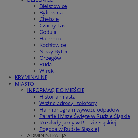
Bielszowice
Bykowina
Chebzie
Czarny Las
Godula
Halemba
Kochłowice
Nowy Bytom
Orzegów
Ruda
Wirek
KRYMINALNE
MIASTO
INFORMACJE O MIEŚCIE
Historia miasta
Ważne adresy i telefony
Harmonogram wywozu odpadów
Parafie i Msze Święte w Rudzie Śląskiej
Rozkłady jazdy w Rudzie Śląskiej
Pogoda w Rudzie Śląskiej
ADMINISTRACJA