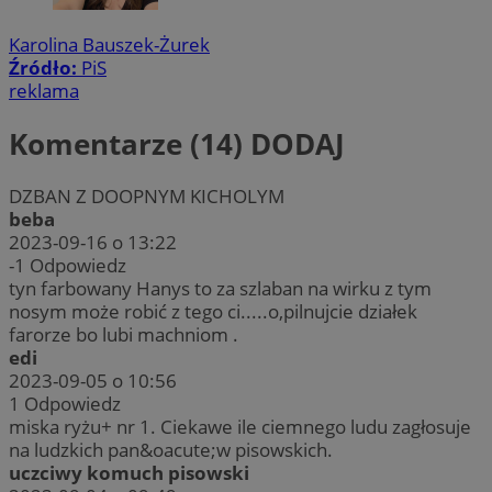
Karolina Bauszek-Żurek
Źródło:
PiS
reklama
Komentarze (14)
DODAJ
DZBAN Z DOOPNYM KICHOLYM
beba
2023-09-16 o 13:22
-1
Odpowiedz
tyn farbowany Hanys to za szlaban na wirku z tym
nosym może robić z tego ci.....o,pilnujcie działek
farorze bo lubi machniom .
edi
2023-09-05 o 10:56
1
Odpowiedz
miska ryżu+ nr 1. Ciekawe ile ciemnego ludu zagłosuje
na ludzkich pan&oacute;w pisowskich.
uczciwy komuch pisowski