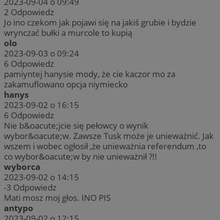
2023-09-04 o 09:49
2
Odpowiedz
Jo ino czekom jak pojawi się na jakiś grubie i bydzie
wrynczać bułki a murcole to kupią
olo
2023-09-03 o 09:24
6
Odpowiedz
pamiyntej hanysie mody, że cie kaczor mo za
zakamuflowano opcja niymiecko
hanys
2023-09-02 o 16:15
6
Odpowiedz
Nie b&oacute;jcie się pełowcy o wynik
wybor&oacute;w. Zawsze Tusk może je unieważnić. Jak
wszem i wobec ogłosił ,że unieważnia referendum ,to
co wybor&oacute;w by nie unieważnił ?!!
wyborca
2023-09-02 o 14:15
-3
Odpowiedz
Mati mosz moj głos. INO PIS
antypo
2023-09-02 o 12:15