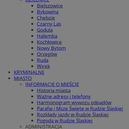
Bielszowice
Bykowina
Chebzie
Czarny Las
Godula
Halemba
Kochłowice
Nowy Bytom
Orzegów
Ruda
Wirek
KRYMINALNE
MIASTO
INFORMACJE O MIEŚCIE
Historia miasta
Ważne adresy i telefony
Harmonogram wywozu odpadów
Parafie i Msze Święte w Rudzie Śląskiej
Rozkłady jazdy w Rudzie Śląskiej
Pogoda w Rudzie Śląskiej
ADMINISTRACJA