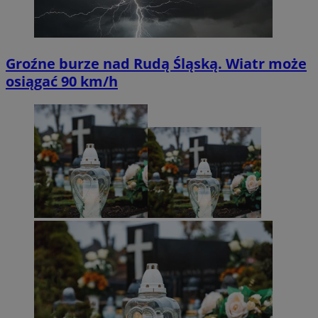
Groźne burze nad Rudą Śląską. Wiatr może
osiągać 90 km/h