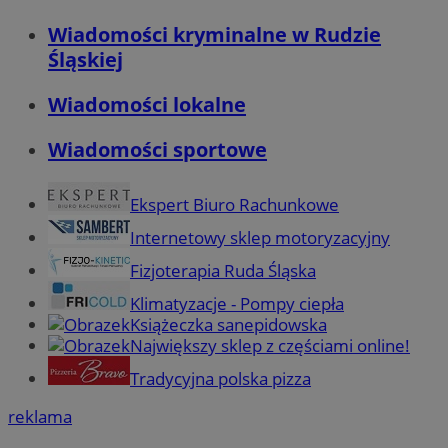
Wiadomości kryminalne w Rudzie
Śląskiej
Wiadomości lokalne
Wiadomości sportowe
Ekspert Biuro Rachunkowe
Internetowy sklep motoryzacyjny
Fizjoterapia Ruda Śląska
Klimatyzacje - Pompy ciepła
Książeczka sanepidowska
Największy sklep z częściami online!
Tradycyjna polska pizza
reklama