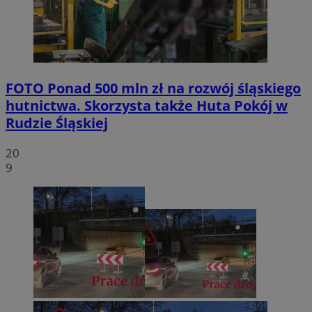
FOTO
Ponad 500 mln zł na rozwój śląskiego
hutnictwa. Skorzysta także Huta Pokój w
Rudzie Śląskiej
20
9