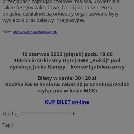
przeglądach zajmując czołowe miejsca, uświetniała
także festyny zakładowe, bale i jubileusze. Poza
oficjalną działalnością orkiestry organizowane były
wycieczki oraz zabawy integracyjne.
źródło:
http://www.orkiestrapokoj.net/
10 czerwca 2022 (piątek) godz. 18.00
100-lecie Orkiestry Dętej KWK „Pokój” pod
dyrekcją Jacka Kampy – koncert jubileuszowy
Bilety w cenie: 30 i 20 zł
Rudzka Karta Seniora: rabat 20 procent (sprzedaż
wyłącznie w kasie MCK)
KUP BILET on-line
Słuchaj
⏵︎
Tagi: