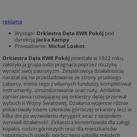
reklama
Wystąpi:
Orkiestra Dęta KWK Pokój
pod
dyrekcją
Jacka Kampy
Prowadzenie:
Michał Loskot
Orkiestra Dęta KWK Pokój
powstała w 1922 roku,
założyła ją grupa ludzi pragnąca poprzez muzykę
wyrazić swój patriotyzm. Zespół swoją działalnością
narażał się na prześladowanie ze strony pruskiego
zaborcy, mimo tego z własnych funduszy kompletował
instrumenty, umundurowanie oraz nuty. Ambitne
zamierzenia rozwijającej się orkiestry dętej przerwał
wybuch II Wojny Światowej. Działania wojenne różnie
pokierowały losem członków górniczej orkiestry lecz w
kilka dni po wyzwoleniu dyrygent wraz z zespołem
wznowił działalność. Orkiestra koncertowała dla załogi
kopalni, rodzin górniczych oraz dla mieszkańców
robotniczych osiedli, oprócz tego szkoliła młodych