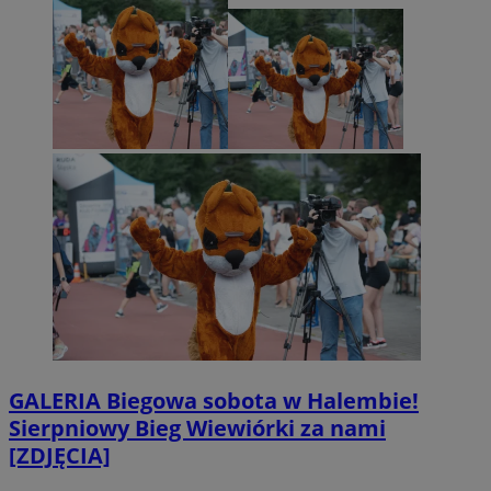
GALERIA
Biegowa sobota w Halembie!
Sierpniowy Bieg Wiewiórki za nami
[ZDJĘCIA]