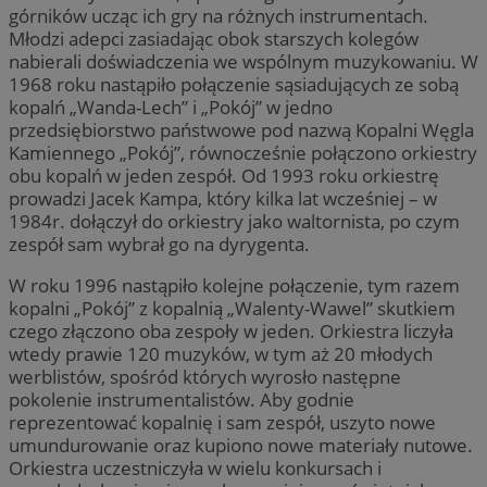
górników ucząc ich gry na różnych instrumentach.
Młodzi adepci zasiadając obok starszych kolegów
nabierali doświadczenia we wspólnym muzykowaniu. W
1968 roku nastąpiło połączenie sąsiadujących ze sobą
kopalń „Wanda-Lech” i „Pokój” w jedno
przedsiębiorstwo państwowe pod nazwą Kopalni Węgla
Kamiennego „Pokój”, równocześnie połączono orkiestry
obu kopalń w jeden zespół. Od 1993 roku orkiestrę
prowadzi Jacek Kampa, który kilka lat wcześniej – w
1984r. dołączył do orkiestry jako waltornista, po czym
zespół sam wybrał go na dyrygenta.
W roku 1996 nastąpiło kolejne połączenie, tym razem
kopalni „Pokój” z kopalnią „Walenty-Wawel” skutkiem
czego złączono oba zespoły w jeden. Orkiestra liczyła
wtedy prawie 120 muzyków, w tym aż 20 młodych
werblistów, spośród których wyrosło następne
pokolenie instrumentalistów. Aby godnie
reprezentować kopalnię i sam zespół, uszyto nowe
umundurowanie oraz kupiono nowe materiały nutowe.
Orkiestra uczestniczyła w wielu konkursach i