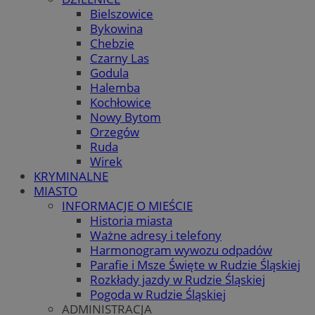
Bielszowice
Bykowina
Chebzie
Czarny Las
Godula
Halemba
Kochłowice
Nowy Bytom
Orzegów
Ruda
Wirek
KRYMINALNE
MIASTO
INFORMACJE O MIEŚCIE
Historia miasta
Ważne adresy i telefony
Harmonogram wywozu odpadów
Parafie i Msze Święte w Rudzie Śląskiej
Rozkłady jazdy w Rudzie Śląskiej
Pogoda w Rudzie Śląskiej
ADMINISTRACJA