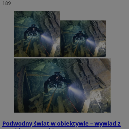
189
Podwodny świat w obiektywie – wywiad z