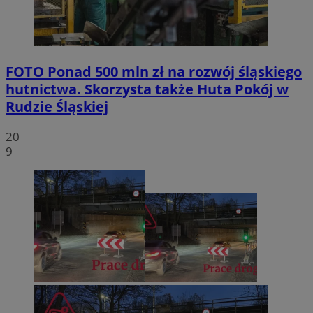
FOTO
Ponad 500 mln zł na rozwój śląskiego
hutnictwa. Skorzysta także Huta Pokój w
Rudzie Śląskiej
20
9