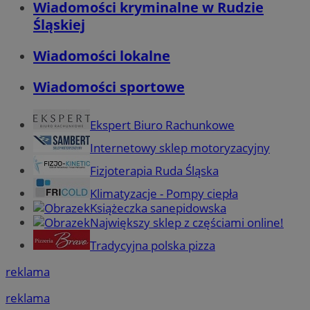
Wiadomości kryminalne w Rudzie
Śląskiej
Wiadomości lokalne
Wiadomości sportowe
Ekspert Biuro Rachunkowe
Internetowy sklep motoryzacyjny
Fizjoterapia Ruda Śląska
Klimatyzacje - Pompy ciepła
Książeczka sanepidowska
Największy sklep z częściami online!
Tradycyjna polska pizza
reklama
reklama