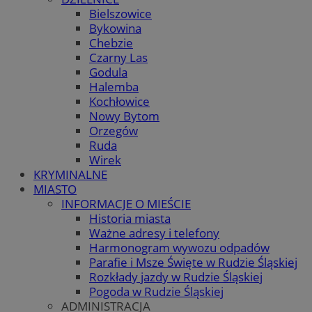
Bielszowice
Bykowina
Chebzie
Czarny Las
Godula
Halemba
Kochłowice
Nowy Bytom
Orzegów
Ruda
Wirek
KRYMINALNE
MIASTO
INFORMACJE O MIEŚCIE
Historia miasta
Ważne adresy i telefony
Harmonogram wywozu odpadów
Parafie i Msze Święte w Rudzie Śląskiej
Rozkłady jazdy w Rudzie Śląskiej
Pogoda w Rudzie Śląskiej
ADMINISTRACJA