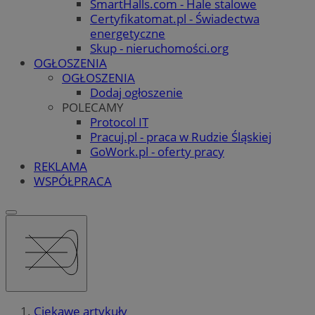
SmartHalls.com - Hale stalowe
Certyfikatomat.pl - Świadectwa
energetyczne
Skup - nieruchomości.org
OGŁOSZENIA
OGŁOSZENIA
Dodaj ogłoszenie
POLECAMY
Protocol IT
Pracuj.pl - praca w Rudzie Śląskiej
GoWork.pl - oferty pracy
REKLAMA
WSPÓŁPRACA
Ciekawe artykuły